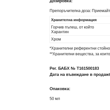
Дозировка:
Препоръчителна доза: Приемайте 
Хранителна информация
Горчив пъпеш, от който
Харантин
Хром
*Хранителни референтни стойнос
**Хранителни вещества, за коит
Рег. БАБХ № Т161500183
Дата на въвеждане в продажб
Опаковка:
50 мл