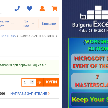
 начин
За
Контакти
вот
нас
BIOHERBA
БИЛКОВА АПТЕКА ТИНКТУРА ГОРЧИВ ПЪПЕШ + ХРОМ 50 мл
ългария при поръчки над
75 €
/
КУПИ
бр.
 000
НАПРАВИ ЗАПИТВАНЕ