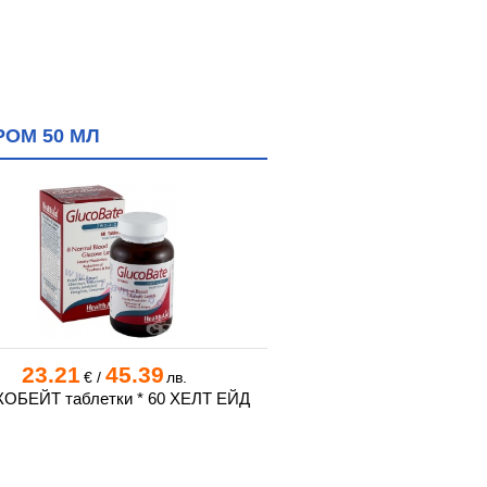
РОМ 50 МЛ
23.21
45.39
11.71
22
€
/
лв.
€
/
ОБЕЙТ таблeтки * 60 ХЕЛТ ЕЙД
ДИАСАН МАКС капсули
NATURE