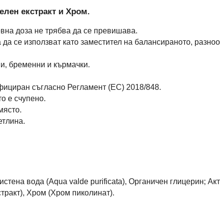
елен екстракт и Хром.
вна доза не трябва да се превишава.
 да се използват като заместител на балансираното, разно
и, бременни и кърмачки.
фициран съгласно Регламент (ЕС) 2018/848.
о е счупено.
място.
етлина.
стена вода (Aqua valde purificata), Органичен глицерин; А
кстракт), Хром (Хром пиколинат).