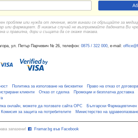
вен проблем или нужда от лечение, моля винаги се обръщайте за меди
ар или фармацевт. В никакъв случай не възприемайте дадената Ви чр
а и правилна, дори и същата да се окаже такава.
гора, ул. Петър Парчевич № 26, телефон:
0875 / 322 000
, e-mail:
office@
ност
Политика за използване на бисквитки
Право на отказ от договор
истрирани клиенти
Отказ от сделка
Промоции и безплатна доставка
та
упка онлайн, можете да ползвате сайта ОРС
Български Фармацевтичен
Комисия за защита на потребителите
Министерство на здравеопазван
рава запазени!
Framar.bg във Facebook