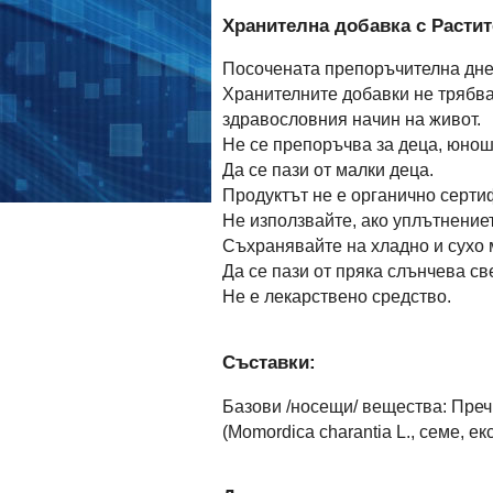
Хранителна добавка с Растит
Посочената препоръчителна дне
Хранителните добавки не трябва
здравословния начин на живот.
Не се препоръчва за деца, юнош
Да се пази от малки деца.
Продуктът не е органично серти
Не използвайте, ако уплътнениет
Съхранявайте на хладно и сухо 
Да се пази от пряка слънчева св
Не е лекарствено средство.
Съставки:
Базови /носещи/ вещества: Пречи
(Momordica charantia L., семе, е