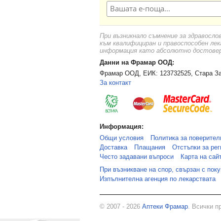
При възникнало съмнение за здравосло
към квалифициран и правоспособен лек
информация като абсолютно достоверн
Данни на Фрамар ООД:
Фрамар ООД, ЕИК: 123732525, Стара За
За контакт
Информация:
Общи условия
Политика за поверител
Доставка
Плащания
Отстъпки за рег
Често задавани въпроси
Карта на сай
При възникване на спор, свързан с пок
Изпълнителна агенция по лекарствата
© 2007 - 2026
Аптеки Фрамар
. Всички п