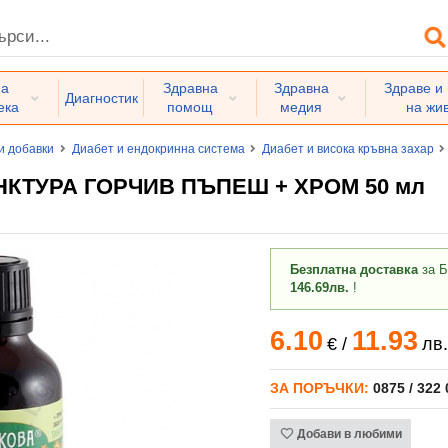
на
Здравна
Здравна
Здраве и
Диагностик
ека
помощ
медия
на жи
и добавки
Диабет и ендокринна система
Диабет и висока кръвна захар
НКТУРА ГОРЧИВ ПЪПЕШ + ХРОМ 50 мл
Безплатна доставка
за Б
146.69лв.
!
6.10
11.93
€
/
лв.
ЗА ПОРЪЧКИ:
0875 / 322
Добави в любими