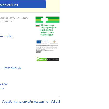
цинска консултация
ез сайта
framar.bg
а
Рекламации
 съюз
ето
Изработка на онлайн магазин от Valival