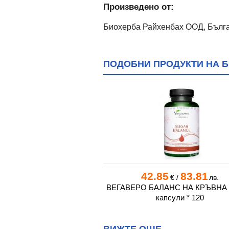
Произведено от:
Биохерба Райхенбах ООД, Бълг
ПОДОБНИ ПРОДУКТИ НА Б
0
10.56
42.85
83.81
€
/
лв.
€
/
лв.
А КИСЕЛИНА + ГОРЧИВ
ВЕГАВЕРО БАЛАНС НА КРЪВНА
летки * 30 НИКСЕН
капсули * 120
ВИЖТЕ ОЩЕ