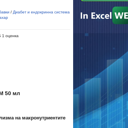
бавки
/
Диабет и ендокринна система
ахар
5 1 оценка
 50 мл
олизма на макронутриентите