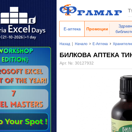
Здрав
Е-аптека
Промоции
библиот
|
Назад
Начало
Е-Аптека
Хранителн
БИЛКОВА АПТЕКА ТИ
Арт. №:
30127932