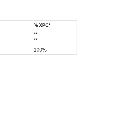
% ХРС*
**
**
100%