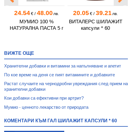
24.54
48.00
20.05
39.21
.
€
/
лв.
€
/
лв.
Т
МУМИО 100 %
ВИТАЛЕРС ШИЛАЖИТ
А
0
НАТУРАЛНА ПАСТА 5 г
капсули * 60
ВИЖТЕ ОЩЕ
Хранителни добавки и витамини за напълняване и апетит
По кое време на деня се пият витамините и добавките
Растат случаите на чернодробни увреждания след прием на
хранителни добавки
Кои добавки са ефективни при артрит?
Мумио - ценното лекарство от природата
КОМЕНТАРИ КЪМ ГАЛ ШИЛАЖИТ КАПСУЛИ * 60