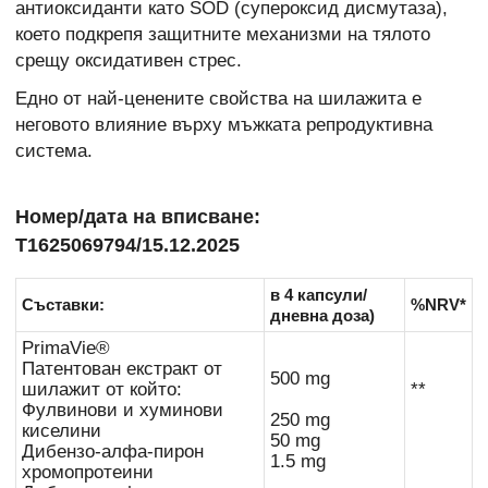
антиоксиданти като SOD (супероксид дисмутаза),
което подкрепя защитните механизми на тялото
срещу оксидативен стрес.
Едно от най-ценените свойства на шилажита е
неговото влияние върху мъжката репродуктивна
система.
Номер/дата на вписване:
Т1625069794/15.12.2025
в 4 капсули/
Съставки:
%NRV*
дневна доза)
PrimaVie®
Патентован екстракт от
500 mg
шилажит от който:
**
Фулвинови и хуминови
250 mg
киселини
50 mg
Дибензо-алфа-пирон
1.5 mg
хромопротеини