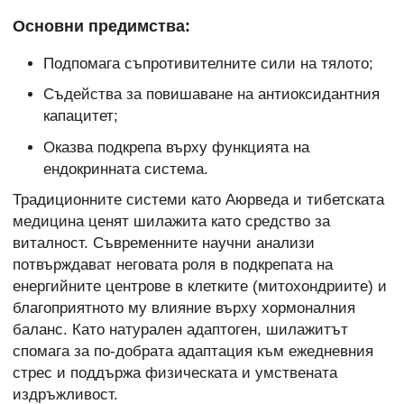
Основни предимства:
Подпомага съпротивителните сили на тялото;
Съдейства за повишаване на антиоксидантния
капацитет;
Оказва подкрепа върху функцията на
ендокринната система.
Традиционните системи като Аюрведа и тибетската
медицина ценят шилажита като средство за
виталност. Съвременните научни анализи
потвърждават неговата роля в подкрепата на
енергийните центрове в клетките (митохондриите) и
благоприятното му влияние върху хормоналния
баланс. Като натурален адаптоген, шилажитът
спомага за по-добрата адаптация към ежедневния
стрес и поддържа физическата и умствената
издръжливост.