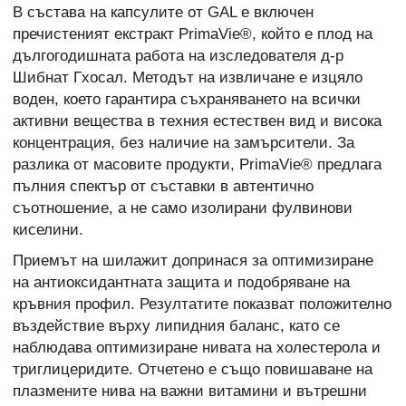
В състава на капсулите от GAL е включен
пречистеният екстракт PrimaVie®, който е плод на
дългогодишната работа на изследователя д-р
Шибнат Гхосал. Методът на извличане е изцяло
воден, което гарантира съхраняването на всички
активни вещества в техния естествен вид и висока
концентрация, без наличие на замърсители. За
разлика от масовите продукти, PrimaVie® предлага
пълния спектър от съставки в автентично
съотношение, а не само изолирани фулвинови
киселини.
Приемът на шилажит допринася за оптимизиране
на антиоксидантната защита и подобряване на
кръвния профил. Резултатите показват положително
въздействие върху липидния баланс, като се
наблюдава оптимизиране нивата на холестерола и
триглицеридите. Отчетено е също повишаване на
плазмените нива на важни витамини и вътрешни