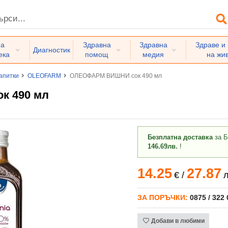
на
Здравна
Здравна
Здраве и
Диагностик
ека
помощ
медия
на жи
апитки
OLEOFARM
ОЛЕОФАРМ ВИШНИ сок 490 мл
к 490 мл
Безплатна доставка
за Б
146.69лв.
!
14.25
27.87
€
/
л
ЗА ПОРЪЧКИ:
0875 / 322
Добави в любими