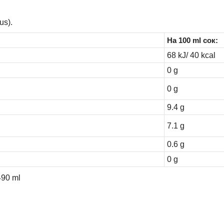
us).
На 100 ml сок:
68 kJ/ 40 kcal
0 g
0 g
9.4 g
7.1 g
0.6 g
0 g
490 ml