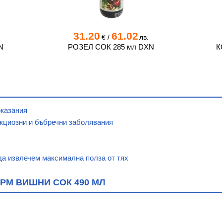
31.20
61.02
€
/
лв.
N
РОЗЕЛ СОК 285 мл DXN
К
оказания
кциозни и бъбречни заболявания
да извлечем максимална полза от тях
РМ ВИШНИ СОК 490 МЛ