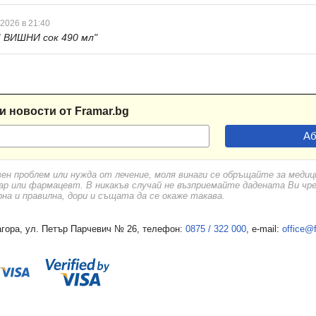
 2026 в 21:40
ВИШНИ сок 490 мл"
и новости от Framar.bg
вен проблем или нужда от лечение, моля винаги се обръщайте за меди
ар или фармацевт. В никакъв случай не възприемайте дадената Ви чр
а и правилна, дори и същата да се окаже такава.
гора, ул. Петър Парчевич № 26, телефон:
0875 / 322 000
, e-mail:
office@