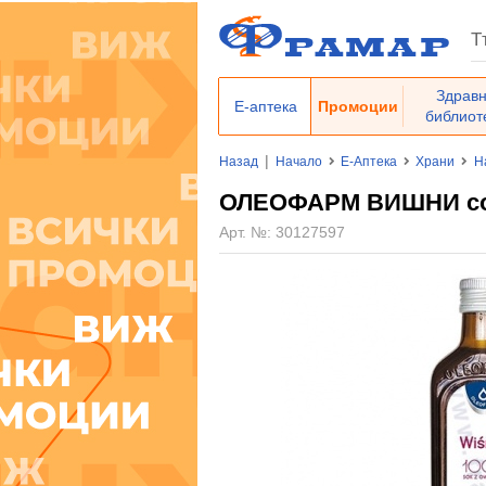
Здрав
Е-аптека
Промоции
библиот
|
Назад
Начало
Е-Аптека
Храни
Н
ОЛЕОФАРМ ВИШНИ со
Арт. №:
30127597