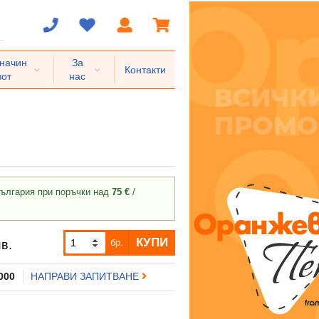
 начин
За
Контакти
вот
нас
ългария при поръчки над
75 €
/
КУПИ
бр.
в.
 000
НАПРАВИ ЗАПИТВАНЕ