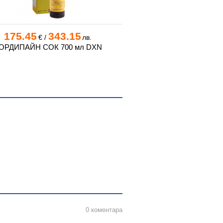
175.45
343.15
59.45
116
€
/
лв.
€
/
ОРДИПАЙН СОК 700 мл DXN
МОРИНЖИ (СОК ОТ НОН
0 коментара