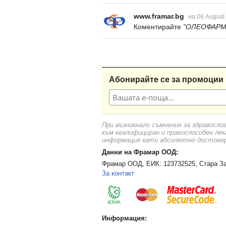
www.framar.bg
на 06 August
Коментирайте
"ОЛЕОФАРМ 
Абонирайте се за промоции 
При възникнало съмнение за здравосло
към квалифициран и правоспособен лек
информация като абсолютно достоверн
Данни на Фрамар ООД:
Фрамар ООД, ЕИК: 123732525, Стара За
За контакт
Информация: