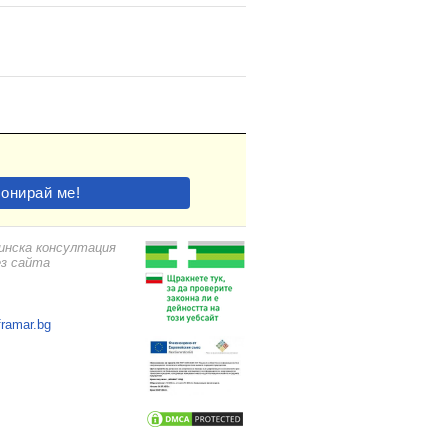
цинска консултация
ез сайта
framar.bg