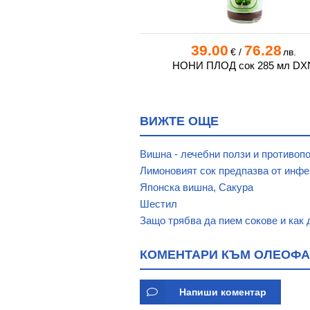
0
48.11
39.00
76.28
€
/
лв.
€
/
лв.
 СОК ОТ АЛОЕ ВЕРА +
НОНИ ПЛОД сок 285 мл DX
+ ДЖИНДЖИФИЛ 1 л
ВИЖТЕ ОЩЕ
Вишна - лечебни ползи и противоп
Лимоновият сок предпазва от инфе
Японска вишна, Сакура
Шестил
Защо трябва да пием сокове и как 
КОМЕНТАРИ КЪМ ОЛЕОФА
Напиши коментар