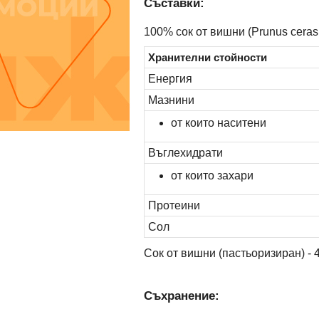
Съставки:
100% сок от вишни (Prunus ceras
Хранителни стойности
Енергия
Мазнини
от които наситени
Въглехидрати
от които захари
Протеини
Сол
Сок от вишни (пастьоризиран) - 
Съхранение: