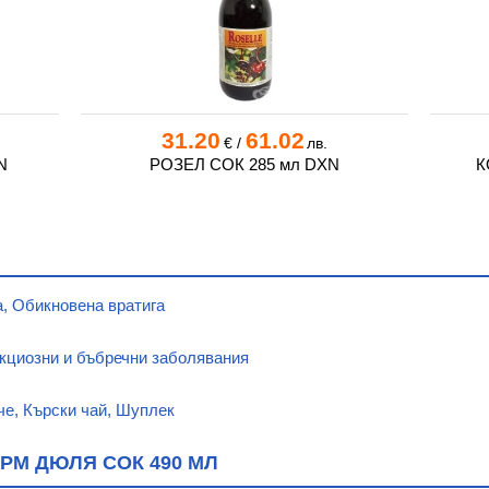
31.20
61.02
€
/
лв.
N
РОЗЕЛ СОК 285 мл DXN
К
а, Обикновена вратига
кциозни и бъбречни заболявания
че, Кърски чай, Шуплек
РМ ДЮЛЯ СОК 490 МЛ