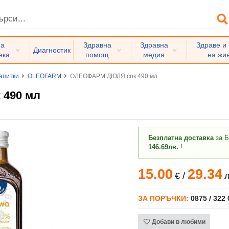
на
Здравна
Здравна
Здраве и
Диагностик
ека
помощ
медия
на жи
апитки
OLEOFARM
ОЛЕОФАРМ ДЮЛЯ сок 490 мл
490 мл
Безплатна доставка
за Б
146.69лв.
!
15.00
29.34
€
/
л
ЗА ПОРЪЧКИ:
0875 / 322
Добави в любими