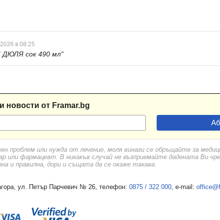
 2026 в 08:25
ДЮЛЯ сок 490 мл"
и новости от Framar.bg
вен проблем или нужда от лечение, моля винаги се обръщайте за меди
ар или фармацевт. В никакъв случай не възприемайте дадената Ви чр
а и правилна, дори и същата да се окаже такава.
гора, ул. Петър Парчевич № 26, телефон:
0875 / 322 000
, e-mail:
office@