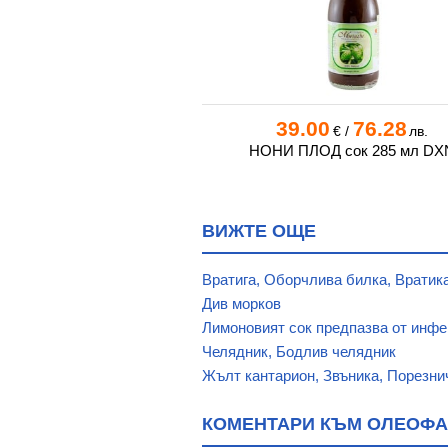
0
48.11
39.00
76.28
€
/
лв.
€
/
лв.
 СОК ОТ АЛОЕ ВЕРА +
НОНИ ПЛОД сок 285 мл DX
+ ДЖИНДЖИФИЛ 1 л
ВИЖТЕ ОЩЕ
Вратига, Оборчлива билка, Вратик
Див морков
Лимоновият сок предпазва от инфе
Челядник, Бодлив челядник
Жълт кантарион, Звъника, Порезни
КОМЕНТАРИ КЪМ ОЛЕОФА