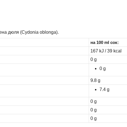
ена дюля (Cydonia oblonga).
на 100 ml сок:
167 kJ / 39 kcal
0 g
0 g
9.8 g
7.4 g
0 g
0 g
0 g