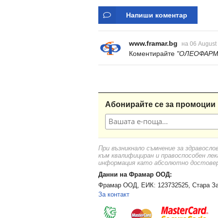
Напиши коментар
www.framar.bg
на 06 August
Коментирайте
"ОЛЕОФАРМ 
Абонирайте се за промоции 
При възникнало съмнение за здравосло
към квалифициран и правоспособен лек
информация като абсолютно достоверн
Данни на Фрамар ООД:
Фрамар ООД, ЕИК: 123732525, Стара За
За контакт