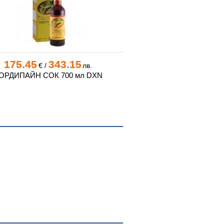
175.45
343.15
59.45
116
€
/
лв.
€
/
ОРДИПАЙН СОК 700 мл DXN
МОРИНЖИ (СОК ОТ НОН