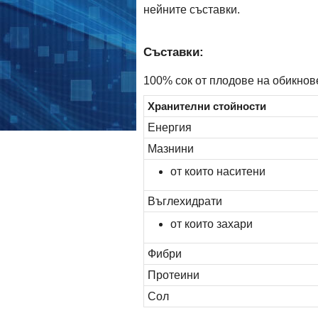
нейните съставки.
Съставки:
100% сок от плодове на обикнов
Хранителни стойности
Енергия
Мазнини
от които наситени
Въглехидрати
от които захари
Фибри
Протеини
Сол