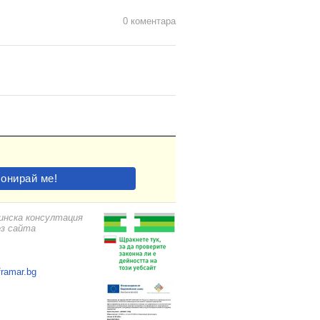
0 коментара
цинска консултация
ез сайта
framar.bg