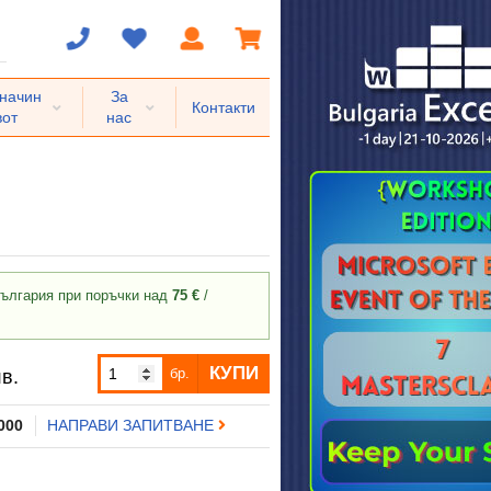
 начин
За
Контакти
вот
нас
ългария при поръчки над
75 €
/
КУПИ
бр.
в.
 000
НАПРАВИ ЗАПИТВАНЕ