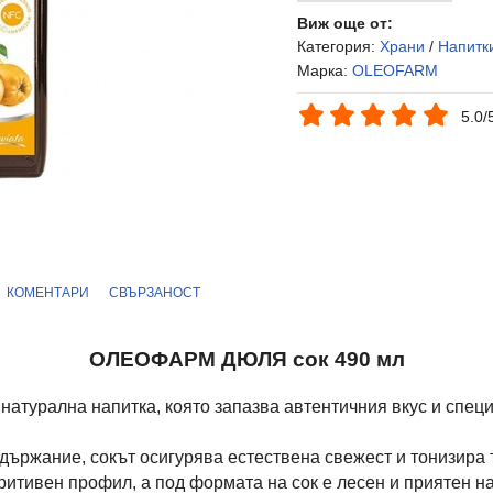
Виж още от:
Категория:
Храни
/
Напитк
Марка:
OLEOFARM
5.0/
КОМЕНТАРИ
СВЪРЗАНОСТ
ОЛЕОФАРМ ДЮЛЯ сок 490 мл
 натурална напитка, която запазва автентичния вкус и спе
ържание, сокът осигурява естествена свежест и тонизира т
итивен профил, а под формата на сок е лесен и приятен на