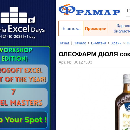
Здрав
Е-аптека
Промоции
библиот
|
Назад
Начало
Е-Аптека
Храни
Н
ОЛЕОФАРМ ДЮЛЯ сок 
Арт. №:
30127593