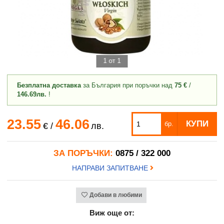
1 от 1
Безплатна доставка
за България при поръчки над
75 €
/
146.69лв.
!
23.55
46.06
КУПИ
бр.
€
/
лв.
ЗА ПОРЪЧКИ:
0875 / 322 000
НАПРАВИ ЗАПИТВАНЕ
Добави в любими
Виж още от: