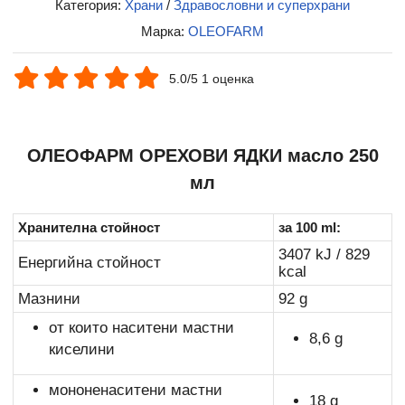
Категория:
Храни
/
Здравословни и суперхрани
Марка:
OLEOFARM
5.0/5 1 оценка
ОЛЕОФАРМ ОРЕХОВИ ЯДКИ масло 250
мл
Хранителна стойност
за 100 ml:
3407 kJ / 829
Енергийна стойност
kcal
Мазнини
92 g
от които наситени мастни
8,6 g
киселини
мононенаситени мастни
18 g