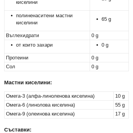
киселини
полиненаситени мастни
65 g
киселини
Въглехидрати
0 g
от които захари
0 g
Протеини
0 g
Сол
0 g
Мастни киселини:
Омега-3 (алфа-линоленова киселина)
10 g
Омега-6 (линолова киселина)
55 g
Омега-9 (олеинова киселина)
17 g
Съставки: