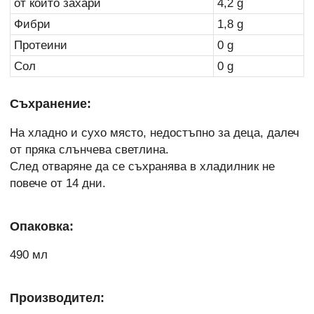
от които захари
4,2 g
Фибри
1,8 g
Протеини
0 g
Сол
0 g
Съхранение:
На хладно и сухо място, недостъпно за деца, далеч
от пряка слънчева светлина.
След отваряне да се съхранява в хладилник не
повече от 14 дни.
Опаковка:
490 мл
Производител: