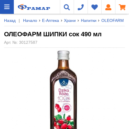
Назад
|
Начало
Е-Аптека
Храни
Напитки
OLEOFARM
ОЛЕОФАРМ ШИПКИ сок 490 мл
Арт. №:
30127587