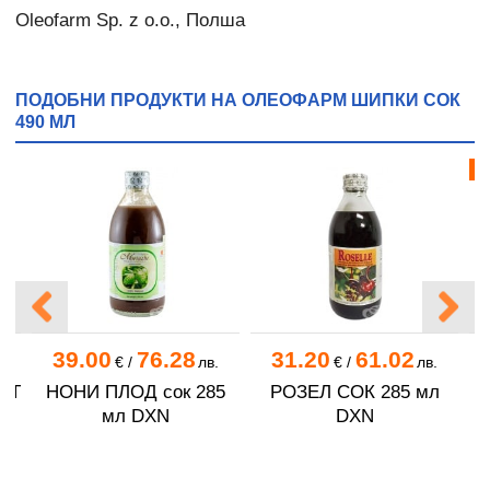
Oleofarm Sp. z o.o., Полша
ПОДОБНИ ПРОДУКТИ НА ОЛЕОФАРМ ШИПКИ СОК
490 МЛ
Бе
39.00
76.28
31.20
61.02
1
€
/
лв.
€
/
лв.
ОТ
НОНИ ПЛОД сок 285
РОЗЕЛ СОК 285 мл
К
мл DXN
DXN
л