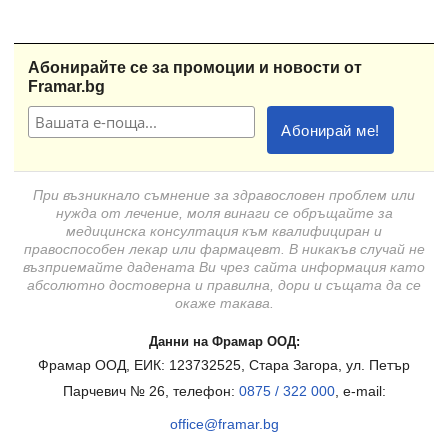
Абонирайте се за промоции и новости от
Framar.bg
При възникнало съмнение за здравословен проблем или
нужда от лечение, моля винаги се обръщайте за
медицинска консултация към квалифициран и
правоспособен лекар или фармацевт. В никакъв случай не
възприемайте дадената Ви чрез сайта информация като
абсолютно достоверна и правилна, дори и същата да се
окаже такава.
Данни на Фрамар ООД:
Фрамар ООД, ЕИК: 123732525, Стара Загора, ул. Петър
Парчевич № 26, телефон:
0875 / 322 000
, e-mail:
office@framar.bg