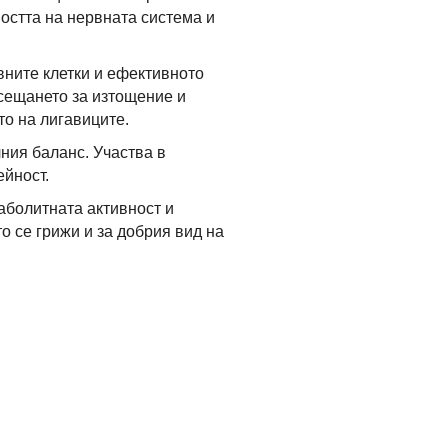
остта на нервната система и
ните клетки и ефективното
сещането за изтощение и
о на лигавиците.
ния баланс. Участва в
ейност.
аболитната активност и
о се грижи и за добрия вид на