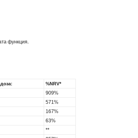
ата функция.
 доза:
%NRV*
909%
571%
167%
63%
**