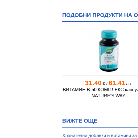
ПОДОБНИ ПРОДУКТИ НА О
0
30.12
31.40
61.41
€
/
лв.
€
/
лв.
ОМПЛЕКС HI POTENCY
ВИТАМИН B-50 КОМПЛЕКС капсул
 * 60 НАТУРАЛ ФАКТОРС
NATURE'S WAY
ВИЖТЕ ОЩЕ
Хранителни добавки и витамини за