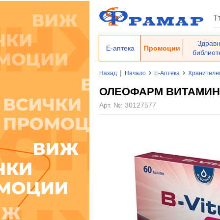
Здрав
Е-аптека
Промоции
библиот
|
Назад
Начало
Е-Аптека
Хранителн
ОЛЕОФАРМ ВИТАМИН B
Арт. №:
30127577