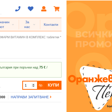
 начин
За
Контакти
вот
нас
ФАРМ ВИТАМИН B КОМПЛЕКС таблетки * 60
ългария при поръчки над
75 €
/
КУПИ
бр.
.
 000
НАПРАВИ ЗАПИТВАНЕ