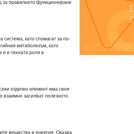
ащ за правилното функциониране
 система, като спомагат за по-
ргийния метаболизъм, като
 е и тяхната роля в
секи отделен елемент има своя
о взаимно засилват полезното
ите вещества в енергия. Оказва