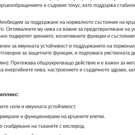
кръвообращението и съдовия тонус, като поддържа стабилн
Необходим за поддържане на нормалното състояние на кръв
о. Оптималните му нива са важни за предотвратяване на у
но подкрепят зрението, когнитивните функции и състояниет
енен за имунната устойчивост и поддържането на хормонал
отговорни за защитните функции, и подпомага умствената д
ин): Притежава общоукрепващо действие и е важен за мет
 енергийните нива, настроението и сърдечното здраве, кат
мплекс:
ите сили и имунната устойчивост.
рмиране и функциониране на кръвните клетки.
 снабдяване на тъканите с кислород.