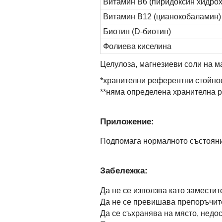
Витамин B6 (пиридоксин хидро
Витамин B12 (цианокобаламин)
Биотин (D-биотин)
Фолиева киселина
Целулоза, магнезиеви соли на м
*хранителни референтни стойно
**няма определена хранителна 
Приложение:
Подпомага нормалното състояни
Забележка:
Да не се използва като замести
Да не се превишава препоръчит
Да се съхранява на място, недос