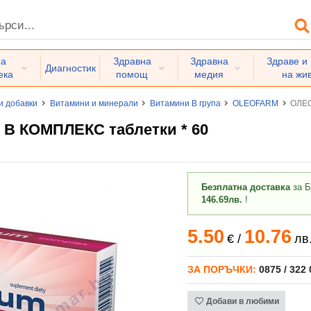
на
Здравна
Здравна
Здраве и
Диагностик
ека
помощ
медия
на жи
и добавки
Витамини и минерали
Витамини В група
OLEOFARM
ОЛЕО
 КОМПЛЕКС таблетки * 60
Безплатна доставка
за Б
146.69лв.
!
5.50
10.76
€
/
лв
ЗА ПОРЪЧКИ:
0875 / 322
Добави в любими