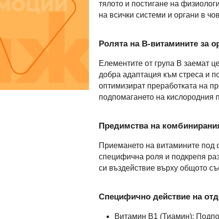
тялото и постигане на физиолог
на всички системи и органи в ч
Ролята на В-витамините за о
Елементите от група B заемат це
добра адаптация към стреса и п
оптимизират преработката на пр
подпомагането на кислородния п
Предимства на комбинирани
Приемането на витамините под ф
специфична роля и подкрепя раз
си въздействие върху общото съ
Специфично действие на отд
Витамин B1 (Тиамин): Подпо