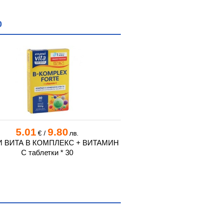
0
5.01
9.80
3.78
€
/
лв.
4.45
€
€
/
 ВИТА B КОМПЛЕКС + ВИТАМИН
САНАВИТА ВИТАМИНИ
С таблетки * 30
таблетки * 