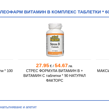
ЛЕОФАРМ ВИТАМИН B КОМПЛЕКС ТАБЛЕТКИ * 6
27.95
54.67
€
/
лв.
и * 100
СТРЕС ФОРМУЛА ВИТАМИН B +
МАКСИ
ВИТАМИН C таблетки * 90 НАТУРАЛ
ФАКТОРС
 напълняване и апетит