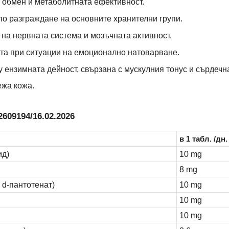
 обмен и метаболитната ефективност.
о разграждане на основните хранителни групи.
на нервната система и мозъчната активност.
та при ситуации на емоционално натоварване.
 ензимната дейност, свързана с мускулния тонус и сърдечн
ежа кожа.
609194/16.02.2026
в 1 табл. /дн.
ид)
10 mg
8 mg
 d-пантотенат)
10 mg
10 mg
10 mg