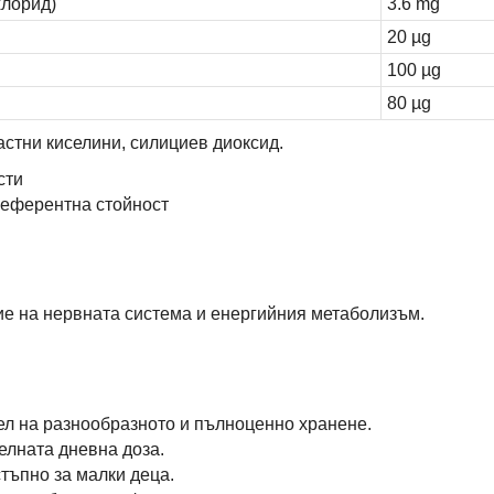
хлорид)
3.6 mg
20 µg
100 µg
80 µg
астни киселини, силициев диоксид.
сти
референтна стойност
е на нервната система и енергийния метаболизъм.
тел на разнообразното и пълноценно хранене.
елната дневна доза.
тъпно за малки деца.