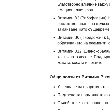
благотворно влияние върху 
емоционалния фон.
Витамин B2 (Рибофлавин): 
оползотворяване на желязот
замайване, като същевремен
Витамин B6 (Пиридоксин): Ц
образуването на елементи, 
Витамин B12 (Цианокобалам
клетъчното делене. Поддържа
кожата, косата и ноктите.
Общи ползи от Витамин В ко
Укрепване на съпротивителн
Подкрепа за нормалното фо
Съдействие за пълноценното