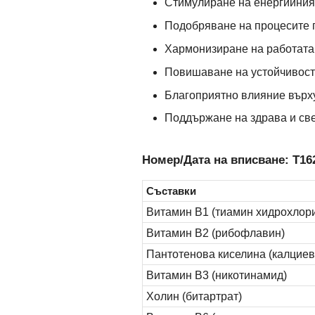
Стимулиране на енергийния
Подобряване на процесите п
Хармонизиране на работата 
Повишаване на устойчивост
Благоприятно влияние върху
Поддържане на здрава и св
Номер/Дата на вписване: Т162
Съставки
Витамин B1 (тиамин хидрохлор
Витамин B2 (рибофлавин)
Пантотенова киселина (калциев
Витамин B3 (никотинамид)
Холин (битартрат)