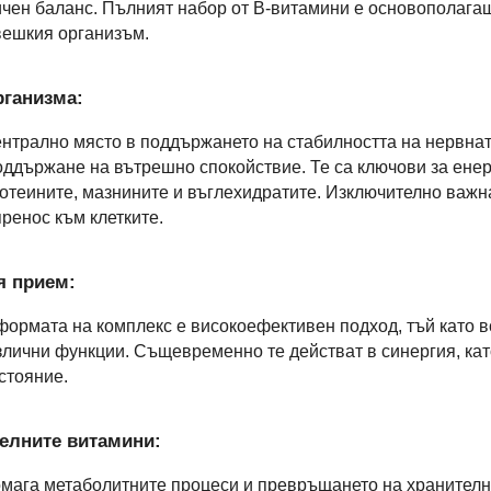
ичен баланс. Пълният набор от B-витамини е основополаг
овешкия организъм.
рганизма:
нтрално място в поддържането на стабилността на нервната
оддържане на вътрешно спокойствие. Те са ключови за ене
отеините, мазнините и въглехидратите. Изключително важна
ренос към клетките.
я прием:
ормата на комплекс е високоефективен подход, тъй като в
лични функции. Същевременно те действат в синергия, кат
стояние.
елните витамини:
мага метаболитните процеси и превръщането на хранителн