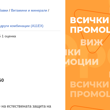
бавки
/
Витамини и минерали
/
 други комбинации (A11EX)
5 1 оценка
60
 на естествената защита на