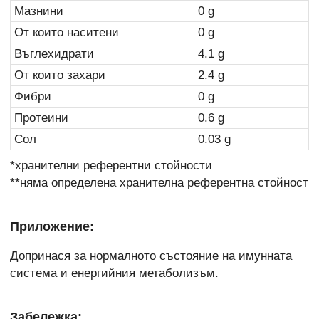
Мазнини
0 g
От които наситени
0 g
Въглехидрати
4.1 g
От които захари
2.4 g
Фибри
0 g
Протеини
0.6 g
Сол
0.03 g
*хранителни референтни стойности
**няма определена хранителна референтна стойност
Приложение:
Допринася за нормалното състояние на имунната
система и енергийния метаболизъм.
Забележка: