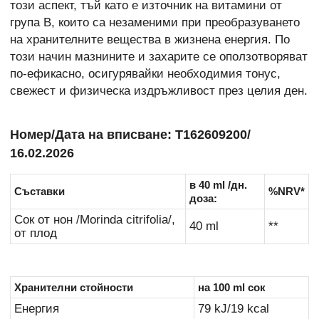
този аспект, тъй като е източник на витамини от
група В, които са незаменими при преобразуването
на хранителните вещества в жизнена енергия. По
този начин мазнините и захарите се оползотворяват
по-ефикасно, осигурявайки необходимия тонус,
свежест и физическа издръжливост през целия ден.
Номер/Дата на вписване: Т162609200/
16.02.2026
в 40 ml /дн.
Съставки
%NRV*
доза:
Сок от нон /Morinda citrifolia/,
40 ml
**
от плод
Хранителни стойности
на 100 ml сок
Енергия
79 kJ/19 kcal