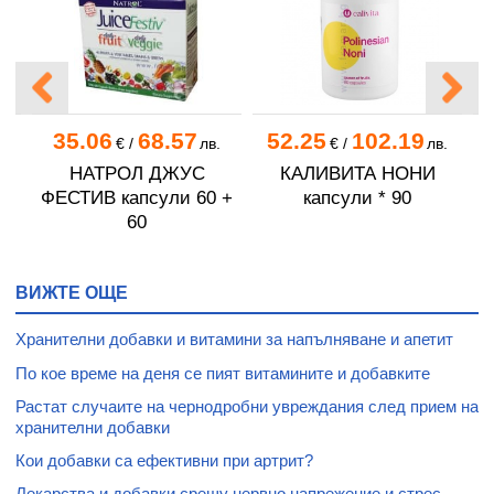
35.06
68.57
52.25
102.19
.
€
/
лв.
€
/
лв.
ОП
НАТРОЛ ДЖУС
КАЛИВИТА НОНИ
ФЕСТИВ капсули 60 +
капсули * 90
60
ВИЖТЕ ОЩЕ
Хранителни добавки и витамини за напълняване и апетит
По кое време на деня се пият витамините и добавките
Растат случаите на чернодробни увреждания след прием на
хранителни добавки
Кои добавки са ефективни при артрит?
Лекарства и добавки срещу нервно напрежение и стрес