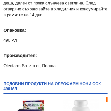
деца, далеч от пряка слънчева светлина. След
отваряне съхранявайте в хладилник и консумирайте
в рамките на 14 дни.
Опаковка:
490 мл
Производител:
Oleofarm Sp. z o.o., Полша
ПОДОБНИ ПРОДУКТИ НА ОЛЕОФАРМ НОНИ СОК
490 МЛ
Бе