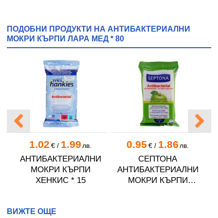
ПОДОБНИ ПРОДУКТИ НА АНТИБАКТЕРИАЛНИ
МОКРИ КЪРПИ ЛАРА МЕД * 80
1.02
1.99
0.95
1.86
€
/
лв.
€
/
лв.
АНТИБАКТЕРИАЛНИ
СЕПТОНА
И
МОКРИ КЪРПИ
АНТИБАКТЕРИАЛНИ
ЕШ
ХЕНКИС * 15
МОКРИ КЪРПИ
М
ЗЕЛЕНА ЯБЪЛКА * 15
ВИЖТЕ ОЩЕ