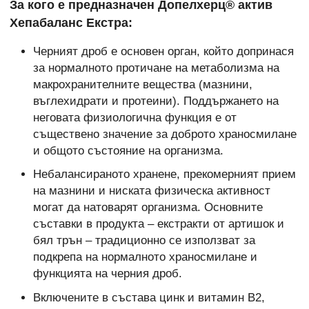
За кого е предназначен Допелхерц® актив
Хепабаланс Екстра:
Черният дроб е основен орган, който допринася
за нормалното протичане на метаболизма на
макрохранителните вещества (мазнини,
въглехидрати и протеини). Поддържането на
неговата физиологична функция е от
съществено значение за доброто храносмилане
и общото състояние на организма.
Небалансираното хранене, прекомерният прием
на мазнини и ниската физическа активност
могат да натоварят организма. Основните
съставки в продукта – екстракти от артишок и
бял трън – традиционно се използват за
подкрепа на нормалното храносмилане и
функцията на черния дроб.
Включените в състава цинк и витамин В2,