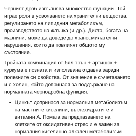
Черният дроб изпълнява множество функции. Той
играе роля в усвояването на хранителни вещества,
регулирането на липидния метаболизъм,
производството на жлъчка (и др.). Диета, богата на
мазнини, може да доведе до храносмилателни
нарушения, които да повлияят общото му
състояние.
Тройната комбинация от бял трън + артишок +
куркума е позната и използвана отдавна заради
полезните си свойства. От значение е съчетаването
и с холин, който допринася за поддържане на
нормалната чернодробна функция.
Цинкът допринася за нормалния метаболизъм
на мастните киселини, въглехидратите и
витамин A. Помага за предпазването на
клетките от оксидативен стрес и е важен за
нормалния киселинно-алкален метаболизъм.