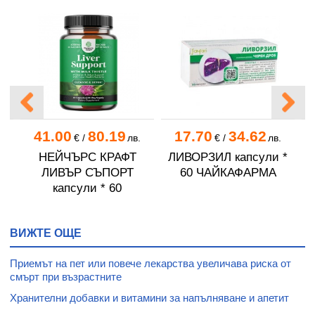
41.00
80.19
17.70
34.62
.
€
/
лв.
€
/
лв.
НЕЙЧЪРС КРАФТ
ЛИВОРЗИЛ капсули *
ЛИВЪР СЪПОРТ
60 ЧАЙКАФАРМА
Е
капсули * 60
ВИЖТЕ ОЩЕ
Приемът на пет или повече лекарства увеличава риска от
смърт при възрастните
Хранителни добавки и витамини за напълняване и апетит