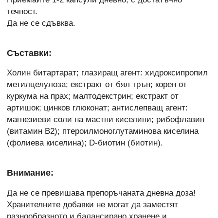
течност.
Да не се сдъвква.
Съставки:
Холин битартарат; глазиращ агент: хидроксипропил
метилцелулоза; екстракт от бял трън; корен от
куркума на прах; малтодекстрин; екстракт от
артишок; цинков глюконат; антислепващ агент:
магнезиеви соли на мастни киселини; рибофлавин
(витамин B2); птероилмоноглутаминова киселина
(фолиева киселина); D-биотин (биотин).
Внимание:
Да не се превишава препоръчаната дневна доза!
Хранителните добавки не могат да заместят
разнообразното и балансирано хранене и