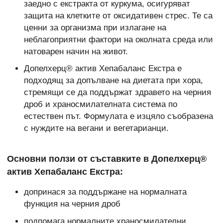
заедно с екстракта от куркума, осигуряват
защита на клетките от оксидативен стрес. Те са
ценни за организма при излагане на
неблагоприятни фактори на околната среда или
натоварен начин на живот.
Допелхерц® актив Хепабаланс Екстра е
подходящ за допълване на диетата при хора,
стремящи се да поддържат здравето на черния
дроб и храносмилателната система по
естествен път. Формулата е изцяло съобразена
с нуждите на вегани и вегетарианци.
Основни ползи от съставките в Допелхерц®
актив Хепабаланс Екстра:
допринася за поддържане на нормалната
функция на черния дроб
подпомага нормалните храносмилателни