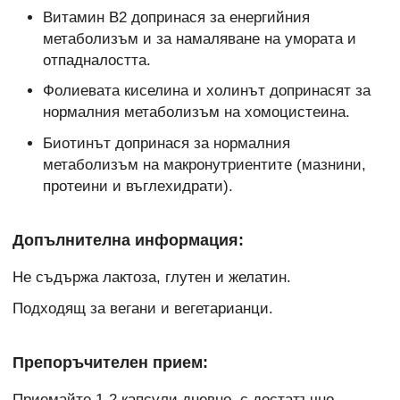
Витамин B2 допринася за енергийния
метаболизъм и за намаляване на умората и
отпадналостта.
Фолиевата киселина и холинът допринасят за
нормалния метаболизъм на хомоцистеина.
Биотинът допринася за нормалния
метаболизъм на макронутриентите (мазнини,
протеини и въглехидрати).
Допълнителна информация:
Не съдържа лактоза, глутен и желатин.
Подходящ за вегани и вегетарианци.
Препоръчителен прием:
Приемайте 1-2 капсули дневно, с достатъчно