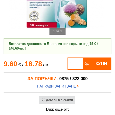
1 от 1
Безплатна доставка
за България при поръчки над
75 €
/
146.69лв.
!
9.60
18.78
КУПИ
бр.
€
/
лв.
ЗА ПОРЪЧКИ:
0875 / 322 000
НАПРАВИ ЗАПИТВАНЕ
Добави в любими
Виж още от: