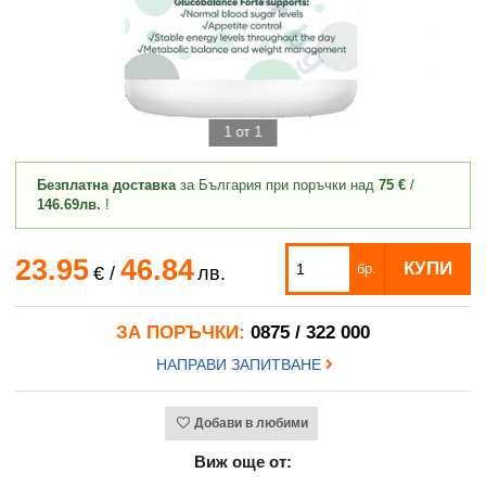
1 от 1
Безплатна доставка
за България при поръчки над
75 €
/
146.69лв.
!
23.95
46.84
КУПИ
бр.
€
/
лв.
ЗА ПОРЪЧКИ:
0875 / 322 000
НАПРАВИ ЗАПИТВАНЕ
Добави в любими
Виж още от: