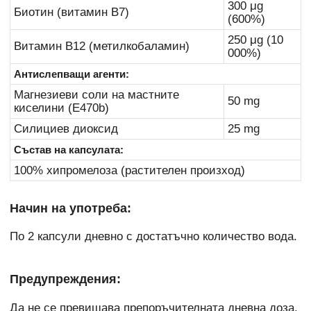
300 μg
Биотин (витамин B7)
(600%)
250 μg (10
Витамин B12 (метилкобаламин)
000%)
Антислепващи агенти:
Магнезиеви соли на мастните
50 mg
киселини (E470b)
Силициев диоксид
25 mg
Състав на капсулата:
100% хипромелоза (растителен произход)
Начин на употреба:
По 2 капсули дневно с достатъчно количество вода.
Предупреждения:
Да не се превишава препоръчителната дневна доза.