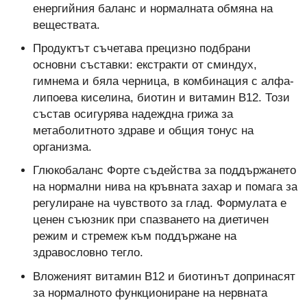
енергийния баланс и нормалната обмяна на
веществата.
Продуктът съчетава прецизно подбрани
основни съставки: екстракти от сминдух,
гимнема и бяла черница, в комбинация с алфа-
липоева киселина, биотин и витамин B12. Този
състав осигурява надеждна грижа за
метаболитното здраве и общия тонус на
организма.
Глюкобаланс Форте съдейства за поддържането
на нормални нива на кръвната захар и помага за
регулиране на чувството за глад. Формулата е
ценен съюзник при спазването на диетичен
режим и стремеж към поддържане на
здравословно тегло.
Вложеният витамин B12 и биотинът допринасят
за нормалното функциониране на нервната