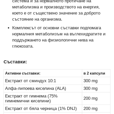
система и за нормалното протичане на
метаболизма и производството на енергия,
което е от съществено значение за доброто
състояние на организма.
Комплексът от основни съставки подпомага
нормалния метаболизъм на въглехидратите и
поддържането на физиологични нива на
глюкозата.
Съставки:
Активни съставки:
в 2 капсули
Екстракт от сминдух 10:1
300 mg
Алфа-липоева киселина (ALA)
300 mg
Екстракт от гимнема (75%
200 mg
гимнемични киселини)
Екстракт от бяла черница (1% DNJ)
200 mg