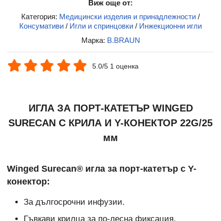
Виж още от:
Категория:
Медицински изделия и принадлежности
/
Консумативи
/
Игли и спринцовки
/
Инжекционни игли
Марка:
B.BRAUN
5.0/5 1 оценка
ИГЛА ЗА ПОРТ-КАТЕТЪР WINGED
SURECAN С КРИЛА И Y-КОНЕКТОР 22G/25
мм
Winged Surecan® игла за порт-катетър с Y-
конектор:
За дългосрочни инфузии.
Гъвкави крилца за по-лесна фиксация.