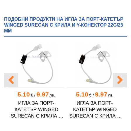
ПОДОБНИ ПРОДУКТИ НА ИГЛА ЗА ПОРТ-КАТЕТЪР
WINGED SURECAN С КРИЛА И Y-КОНЕКТОР 22G/25
ММ
5.10
9.97
5.10
9.97
€
/
лв.
€
/
лв.
А
ИГЛА ЗА ПОРТ-
ИГЛА ЗА ПОРТ-
/
КАТЕТЪР WINGED
КАТЕТЪР WINGED
SURECAN С КРИЛА И
SURECAN С КРИЛА И
S
Y-КОНЕКТОР 19G/25
Y-КОНЕКТОР 20G/25
мм
мм