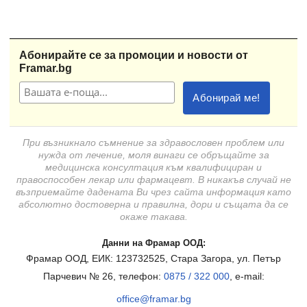
Абонирайте се за промоции и новости от
Framar.bg
При възникнало съмнение за здравословен проблем или
нужда от лечение, моля винаги се обръщайте за
медицинска консултация към квалифициран и
правоспособен лекар или фармацевт. В никакъв случай не
възприемайте дадената Ви чрез сайта информация като
абсолютно достоверна и правилна, дори и същата да се
окаже такава.
Данни на Фрамар ООД:
Фрамар ООД, ЕИК: 123732525, Стара Загора, ул. Петър
Парчевич № 26, телефон:
0875 / 322 000
, e-mail:
office@framar.bg