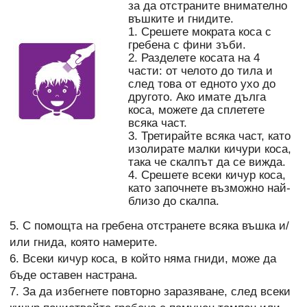
за да отстраните внимателно
въшките и гнидите.
1. Срешете мократа коса с
гребена с фини зъби.
2. Разделете косата на 4
части: от челото до тила и
след това от едното ухо до
другото. Ако имате дълга
коса, можете да сплетете
всяка част.
3. Третирайте всяка част, като
изолирате малки кичури коса,
така че скалпът да се вижда.
4. Срешете всеки кичур коса,
като започнете възможно най-
близо до скалпа.
5. С помощта на гребена отстранете всяка въшка и/
или гнида, която намерите.
6. Всеки кичур коса, в който няма гниди, може да
бъде оставен настрана.
7. За да избегнете повторно заразяване, след всеки