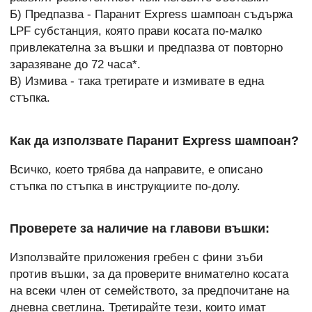
Б) Предпазва - Паранит Express шампоан съдържа
LPF субстанция, която прави косата по-малко
привлекателна за въшки и предпазва от повторно
заразяване до 72 часа*.
В) Измива - така третирате и измивате в една
стъпка.
Как да използвате Паранит Express шампоан?
Всичко, което трябва да направите, е описано
стъпка по стъпка в инструкциите по-долу.
Проверете за наличие на главови въшки:
Използвайте приложения гребен с фини зъби
против въшки, за да проверите внимателно косата
на всеки член от семейството, за предпочитане на
дневна светлина. Третирайте тези, които имат