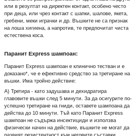
или в резултат на директен контакт, особено често
при деца, или чрез контакт с шапки, шалове, якета,
гребени, меки играчки и др. Въшките не са признак
на лоша хигиена, а напротив, те предпочитат чиста
естествена коса.
Паранит Express шампоан:
Паранит Express шампоан е клинично тестван и е
доказано*, че е ефективно средство за третиране на
въшки. Има тройно действие:
А) Третира - като задушава и дехидратира
главовите въшки след 5 минути. За да осигурите по-
успешно третиране на гниди, оставете шампоана да
действа до 10 минути. Тъй като Паранит Express
шампоан не съдържа инсектициди и използва
физически начин на действие, въшките не могат да
развият резистентност към неговите съставки.