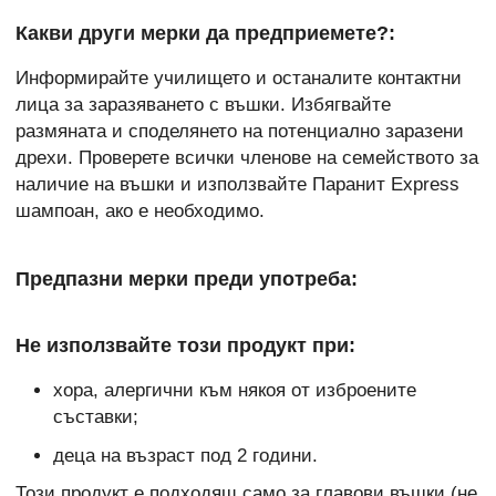
Какви други мерки да предприемете?:
Информирайте училището и останалите контактни
лица за заразяването с въшки. Избягвайте
размяната и споделянето на потенциално заразени
дрехи. Проверете всички членове на семейството за
наличие на въшки и използвайте Паранит Express
шампоан, ако е необходимо.
Предпазни мерки преди употреба:
Не използвайте този продукт при:
хора, алергични към някоя от изброените
съставки;
деца на възраст под 2 години.
Този продукт е подходящ само за главови въшки (не