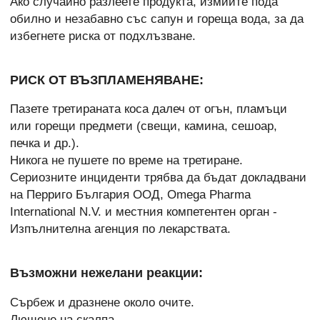
Ако случайно разлеете продукта, измийте пода
обилно и незабавно със сапун и гореща вода, за да
избегнете риска от подхлъзване.
РИСК ОТ ВЪЗПЛАМЕНЯВАНЕ:
Пазете третираната коса далеч от огън, пламъци
или горещи предмети (свещи, камина, сешоар,
печка и др.).
Никога не пушете по време на третиране.
Сериозните инциденти трябва да бъдат докладвани
на Перриго България ООД, Omega Pharma
International N.V. и местния компетентен орган -
Изпълнителна агенция по лекарствата.
Възможни нежелани реакции:
Сърбеж и дразнене около очите.
Лющене на скалпа.