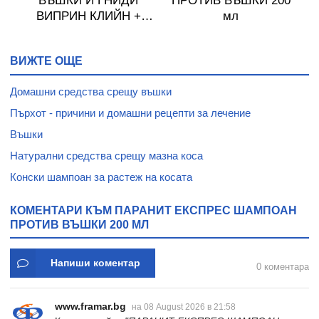
0
ВЪШКИ И ГНИДИ
ПРОТИВ ВЪШКИ 200
ВИПРИН КЛИЙН +
мл
гребен 100 мл
ВИЖТЕ ОЩЕ
Домашни средства срещу въшки
Пърхот - причини и домашни рецепти за лечение
Въшки
Натурални средства срещу мазна коса
Конски шампоан за растеж на косата
КОМЕНТАРИ КЪМ ПАРАНИТ ЕКСПРЕС ШАМПОАН
ПРОТИВ ВЪШКИ 200 МЛ
Напиши коментар
0 коментара
www.framar.bg
на 08 August 2026 в 21:58