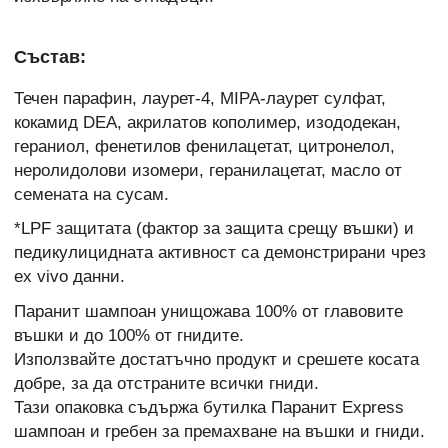
Състав:
Течен парафин, лаурет-4, MIPA-лаурет сулфат,
кокамид DEA, акрилатов кополимер, изододекан,
гераниол, фенетилов фенилацетат, цитронелол,
неролидолови изомери, геранилацетат, масло от
семената на сусам.
*LPF защитата (фактор за защита срещу въшки) и
педикулицидната активност са демонстрирани чрез
ex vivo данни.
Паранит шампоан унищожава 100% от главовите
въшки и до 100% от гнидите.
Използвайте достатъчно продукт и срешете косата
добре, за да отстраните всички гниди.
Тази опаковка съдържа бутилка Паранит Express
шампоан и гребен за премахване на въшки и гниди.