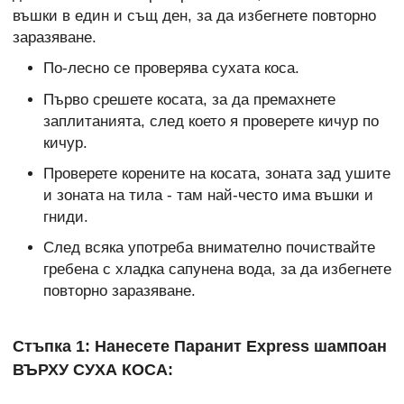
въшки в един и същ ден, за да избегнете повторно
заразяване.
По-лесно се проверява сухата коса.
Първо срешете косата, за да премахнете
заплитанията, след което я проверете кичур по
кичур.
Проверете корените на косата, зоната зад ушите
и зоната на тила - там най-често има въшки и
гниди.
След всяка употреба внимателно почиствайте
гребена с хладка сапунена вода, за да избегнете
повторно заразяване.
Стъпка 1: Нанесете Паранит Express шампоан
ВЪРХУ СУХА КОСА: