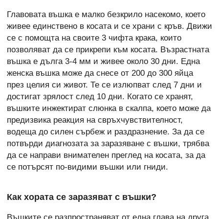
Главовата въшка е малко безкрило насекомо, което
живее единствено в косата и се храни с кръв. Движи
се с помощта на своите 3 чифта крака, които
позволяват да се прикрепи към косата. Възрастната
въшка е дълга 3-4 мм и живее около 30 дни. Една
женска въшка може да снесе от 200 до 300 яйца
през целия си живот. Те се излюпват след 7 дни и
достигат зрялост след 10 дни. Когато се хранят,
въшките инжектират слюнка в скалпа, което може да
предизвика реакция на свръхчувствителност,
водеща до силен сърбеж и раздразнение. За да се
потвърди диагнозата за заразяване с въшки, трябва
да се направи внимателен преглед на косата, за да
се потърсят по-видими въшки или гниди.
Как хората се заразяват с въшки?
Въшките се разпространяват от една глава на друга