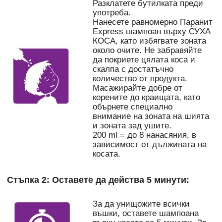
Разклатете бутилката преди
употреба.
Нанесете равномерно Паранит
Express шампоан върху СУХА
КОСА, като избягвате зоната
около очите. Не забравяйте
да покриете цялата коса и
скалпа с достатъчно
количество от продукта.
Масажирайте добре от
корените до краищата, като
обърнете специално
внимание на зоната на шията
и зоната зад ушите.
200 ml = до 8 нанасяния, в
зависимост от дължината на
косата.
Стъпка 2: Оставете да действа 5 минути:
За да унищожите всички
въшки, оставете шампоана