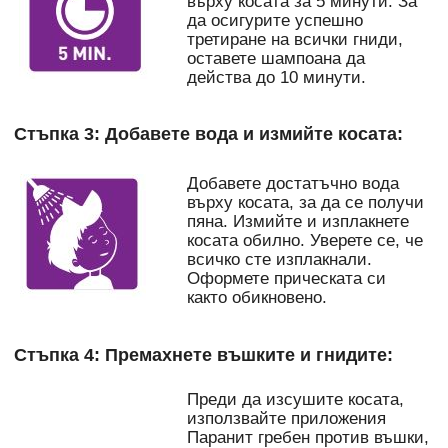
върху косата за 5 минути. За
да осигурите успешно
третиране на всички гниди,
оставете шампоана да
действа до 10 минути.
Стъпка 3: Добавете вода и измийте косата:
Добавете достатъчно вода
върху косата, за да се получи
пяна. Измийте и изплакнете
косата обилно. Уверете се, че
всичко сте изплакнали.
Оформете прическата си
както обикновено.
Стъпка 4: Премахнете въшките и гнидите:
Преди да изсушите косата,
използвайте приложения
Паранит гребен против въшки,