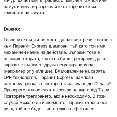
кичур почиствайте гребена с памучен тампон или
памук и винаги разресвайте от корените към
краищата на косата.
Важно:
Главовите въшки не могат да развият резистентност
към Паранит Express шампоан, тъй като той има
механичен начин на действие. Въпреки това е
възможно хората, които са били третирани, да се
заразят с въшки от други нетретирани хора
(например от училище). Благодарение на своята
LPF технология, Паранит Express шампоан
намалява риска за повторно заразяване до 72 часа*.
Проверете отново сухата коса за въшки след 7 дни.
Повторете третирането, ако е необходимо. В този
случай можете да използвате Паранит отново без
риск, той ще бъде също толкова ефективен.