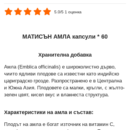
5.0/5 1 оценка
МАТИСЪН АМЛА капсули * 60
Хранителна добавка
Амла (Emblica officinalis) е широколистно дърво,
чиито ядливи плодове са известни като индийско
цариградско грозде. Разпространено е в Централна
и Южна Азия. Плодовете са малки, кръгли, с жълто-
зелен цвят, кисел вкус и влакнеста структура.
Характеристики на амла и състав:
Плодът на амла е богат източник на витамин С,