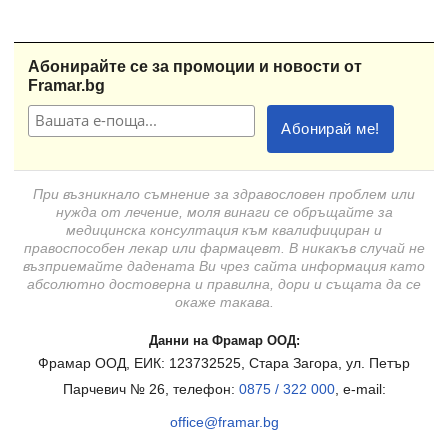
Абонирайте се за промоции и новости от
Framar.bg
При възникнало съмнение за здравословен проблем или
нужда от лечение, моля винаги се обръщайте за
медицинска консултация към квалифициран и
правоспособен лекар или фармацевт. В никакъв случай не
възприемайте дадената Ви чрез сайта информация като
абсолютно достоверна и правилна, дори и същата да се
окаже такава.
Данни на Фрамар ООД:
Фрамар ООД, ЕИК: 123732525, Стара Загора, ул. Петър
Парчевич № 26, телефон:
0875 / 322 000
, e-mail:
office@framar.bg