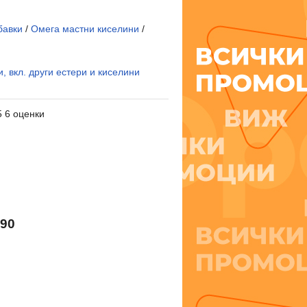
бавки
/
Омега мастни киселини
/
, вкл. други естери и киселини
5 6 оценки
90