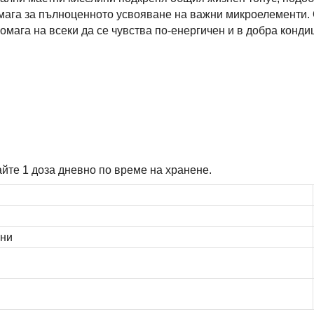
мага за пълноценното усвояване на важни микроелементи. 
омага на всеки да се чувства по-енергичен и в добра конди
йте 1 доза дневно по време на хранене.
ини