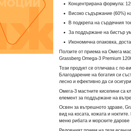
Концентрирана формула: 120
Високо съдържание (60%) н
В подкрепа на сърдечния то
За поддържане на бистър ум
Икономична опаковка, доста
Ползите от приема на Омега маст
Grassberg Omega-3 Premium 1200
Този продукт се отличава с по-
Благодарение на богатия си със
лесно и ефективно да си осигур
Омега-3 мастните киселини са к
елемент за поддържане на вътр
Освен за вътрешното здраве, Gr
вид на косата, кожата и ноктите.
меню рибата и морските дарове 
Редовният прием на тези есенци