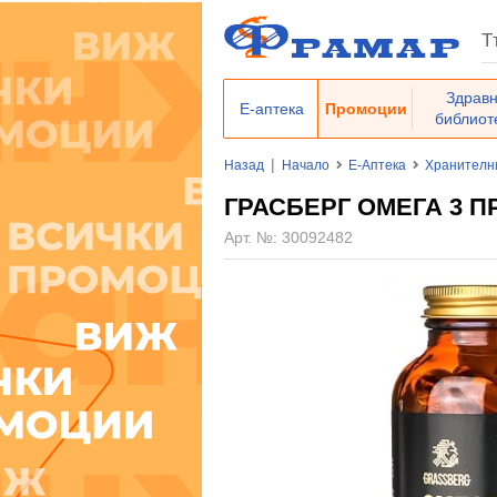
Здрав
Е-аптека
Промоции
библиот
|
Назад
Начало
Е-Аптека
Хранителн
ГРАСБЕРГ ОМЕГА 3 ПР
Арт. №:
30092482