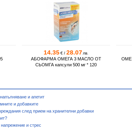
14.35
28.07
€
/
лв.
05
АБОФАРМА ОМЕГА 3 МАСЛО ОТ
ОМЕГ
СЬОМГА капсули 500 мг * 120
 напълняване и апетит
мините и добавките
вреждания след прием на хранителни добавки
рит?
 напрежение и стрес