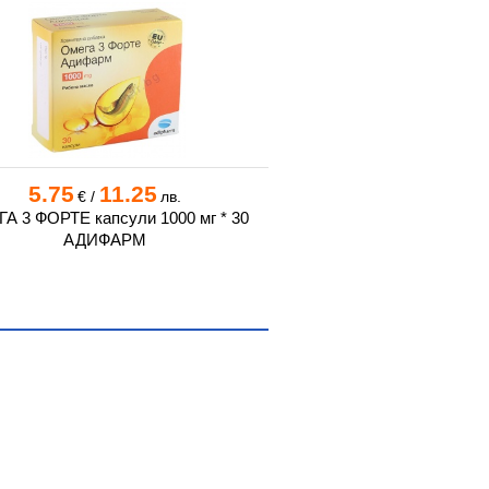
5.75
11.25
20.75
40
€
/
лв.
€
/
А 3 ФОРТЕ капсули 1000 мг * 30
ОМЕГА 3 РИБЕНО МАСЛО 
АДИФАРМ
* 120 SANCT B