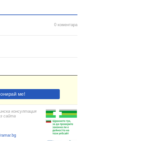
0 коментара
цинска консултация
ез сайта
framar.bg