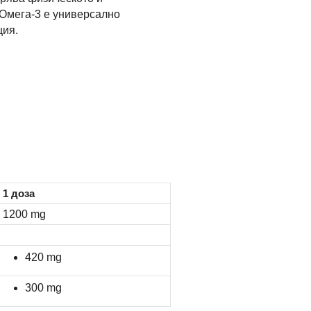
Омега-3 е универсално
ция.
1 доза
1200 mg
420 mg
300 mg