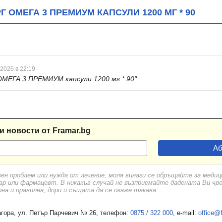
 ОМЕГА 3 ПРЕМИУМ КАПСУЛИ 1200 МГ * 90
 2026 в 22:19
МЕГА 3 ПРЕМИУМ капсули 1200 мг * 90"
и новости от Framar.bg
вен проблем или нужда от лечение, моля винаги се обръщайте за меди
ар или фармацевт. В никакъв случай не възприемайте дадената Ви чр
а и правилна, дори и същата да се окаже такава.
гора, ул. Петър Парчевич № 26, телефон:
0875 / 322 000
, e-mail:
office@