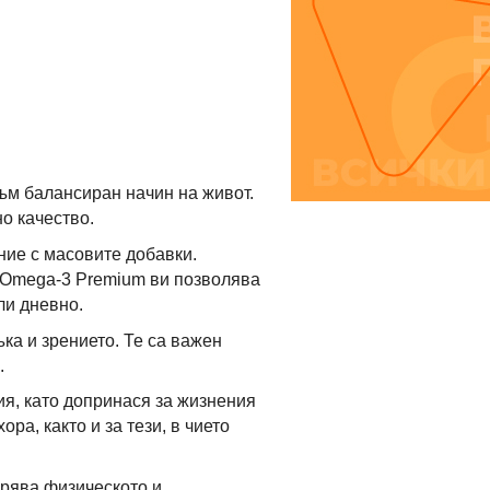
към балансиран начин на живот.
о качество.
ние с масовите добавки.
g Omega-3 Premium ви позволява
ли дневно.
ка и зрението. Те са важен
.
я, като допринася за жизнения
ра, както и за тези, в чието
брява физическото и