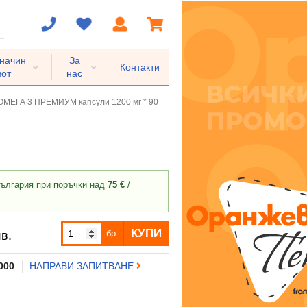
 начин
За
Контакти
вот
нас
МЕГА 3 ПРЕМИУМ капсули 1200 мг * 90
ългария при поръчки над
75 €
/
КУПИ
бр.
в.
 000
НАПРАВИ ЗАПИТВАНЕ