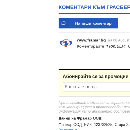
КОМЕНТАРИ КЪМ ГРАСБЕРГ
Напиши коментар
www.framar.bg
на 08 August
Коментирайте
"ГРАСБЕРГ О
Абонирайте се за промоции 
При възникнало съмнение за здравосло
към квалифициран и правоспособен лек
информация като абсолютно достоверн
Данни на Фрамар ООД:
Фрамар ООД, ЕИК: 123732525, Стара За