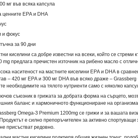
0 мг във всяка капсула
а ценните EPA и DHA
нус
 и фокус
тъчна за 90 дни
ни киселини са добре известни на всеки, който се стреми 
 mg предлага пречистен източник на рибено масло с отличн
висока наситеност на мастните киселини EPA и DHA в сравне
тав – 420 мг EPA и 300 мг DHA във всяко драже – Grassber
ите необходимите на тялото нутриенти само с няколко капсу
лючов съюзник в грижата за добрата форма на сърцето, мозъ
ешния баланс и хармоничното функциониране на организма
assberg Omega-3 Premium 1200mg се грижи и за вашата визи
 Продуктът е силно препоръчителен за активно спортуващи хо
не присъстват редовно.
ални мастни киселини подкрепя общия жизнен тонус, подо