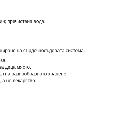
ин; пречистена вода.
иране на сърдечносъдовата система.
за.
за деца място.
ел на разнообразното хранене.
 а не лекарство.