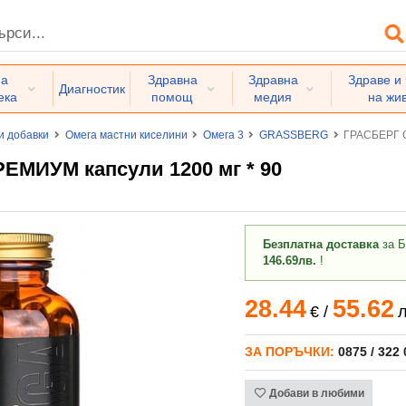
на
Здравна
Здравна
Здраве и
Диагностик
ека
помощ
медия
на жи
и добавки
Омега мастни киселини
Омега 3
GRASSBERG
ГРАСБЕРГ О
ЕМИУМ капсули 1200 мг * 90
Безплатна доставка
за Б
146.69лв.
!
28.44
55.62
€
/
л
ЗА ПОРЪЧКИ:
0875 / 322
Добави в любими