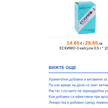
0
24.84
14.65
28.65
€
/
лв.
€
/
лв.
 РИБЕНО МАСЛО ОТ
ЕСКИМО-3 капсули 0.5 г * 1
 (РИБЧО) капсули * 100
ВИЖТЕ ОЩЕ
Хранителни добавки и витамини за
По кое време на деня се пият вита
Растат случаите на чернодробни у
Кои добавки са ефективни при арт
Лекарства и добавки срещу нервно