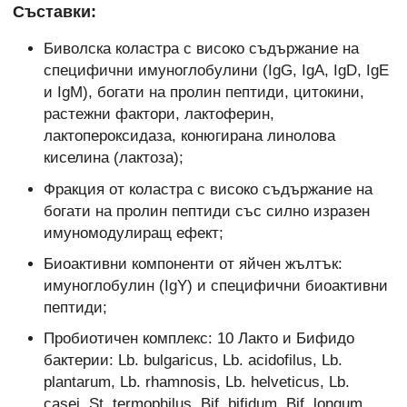
Съставки:
Биволска коластра с високо съдържание на
специфични имуноглобулини (IgG, IgA, IgD, IgE
и IgM), богати на пролин пептиди, цитокини,
растежни фактори, лактоферин,
лактопероксидаза, конюгирана линолова
киселина (лактоза);
Фракция от коластра с високо съдържание на
богати на пролин пептиди със силно изразен
имуномодулиращ ефект;
Биоактивни компоненти от яйчен жълтък:
имуноглобулин (IgY) и специфични биоактивни
пептиди;
Пробиотичен комплекс: 10 Лакто и Бифидо
бактерии: Lb. bulgaricus, Lb. acidofilus, Lb.
plantarum, Lb. rhamnosis, Lb. helveticus, Lb.
casei, St. termophilus, Bif. bifidum, Bif. longum,