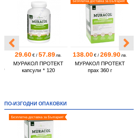
Безплатна доставка за България!
29.60
57.89
138.00
269.90
.
€
/
лв.
€
/
лв.
МУРАКОЛ ПРОТЕКТ
МУРАКОЛ ПРОТЕКТ
 *
капсули * 120
прах 360 г
ПО-ИЗГОДНИ ОПАКОВКИ
Безплатна доставка за България!