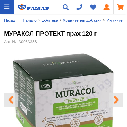
Назад
|
Начало
Е-Аптека
Хранителни добавки
Имунитет
МУРАКОЛ ПРОТЕКТ прах 120 г
Арт. №:
30063383