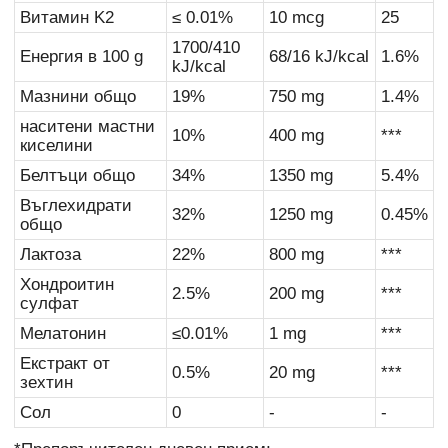
Витамин K2
≤ 0.01%
10 mcg
25
1700/410
Енергия в 100 g
68/16 kJ/kcal
1.6%
kJ/kcal
Мазнини общо
19%
750 mg
1.4%
наситени мастни
10%
400 mg
***
киселини
Белтъци общо
34%
1350 mg
5.4%
Въглехидрати
32%
1250 mg
0.45%
общо
Лактоза
22%
800 mg
***
Хондроитин
2.5%
200 mg
***
сулфат
Мелатонин
≤0.01%
1 mg
***
Екстракт от
0.5%
20 mg
***
зехтин
Сол
0
-
-