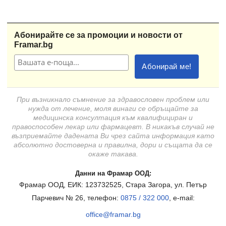
Абонирайте се за промоции и новости от
Framar.bg
При възникнало съмнение за здравословен проблем или
нужда от лечение, моля винаги се обръщайте за
медицинска консултация към квалифициран и
правоспособен лекар или фармацевт. В никакъв случай не
възприемайте дадената Ви чрез сайта информация като
абсолютно достоверна и правилна, дори и същата да се
окаже такава.
Данни на Фрамар ООД:
Фрамар ООД, ЕИК: 123732525, Стара Загора, ул. Петър
Парчевич № 26, телефон:
0875 / 322 000
, e-mail:
office@framar.bg