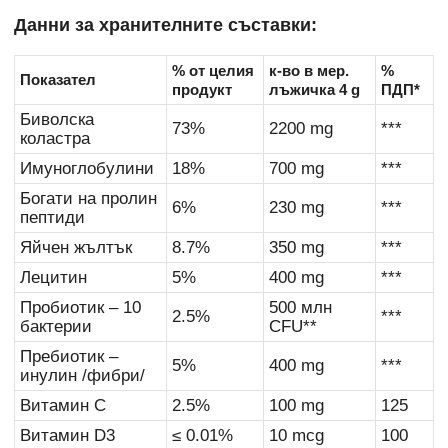
Данни за хранителните съставки:
% от целия
к-во в мер.
%
Показател
продукт
лъжичка 4 g
ПДП*
Биволска
73%
2200 mg
***
коластра
Имуноглобулини
18%
700 mg
***
Богати на пролин
6%
230 mg
***
пептиди
Яйчен жълтък
8.7%
350 mg
***
Лецитин
5%
400 mg
***
Пробиотик – 10
500 млн
2.5%
***
бактерии
CFU**
Пребиотик –
5%
400 mg
***
инулин /фибри/
Витамин С
2.5%
100 mg
125
Витамин D3
≤ 0.01%
10 mcg
100