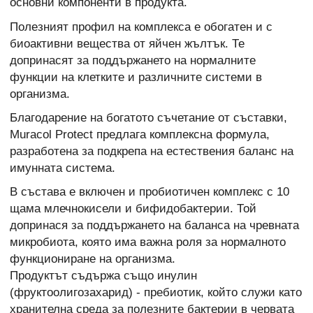
основни компоненти в продукта.
Полезният профил на комплекса е обогатен и с
биоактивни вещества от яйчен жълтък. Те
допринасят за поддържането на нормалните
функции на клетките и различните системи в
организма.
Благодарение на богатото съчетание от съставки,
Muracol Protect предлага комплексна формула,
разработена за подкрепа на естествения баланс на
имунната система.
В състава е включен и пробиотичен комплекс с 10
щама млечнокисели и бифидобактерии. Той
допринася за поддържането на баланса на чревната
микробиота, която има важна роля за нормалното
функциониране на организма.
Продуктът съдържа също инулин
(фруктоолигозахарид) - пребиотик, който служи като
хранителна среда за полезните бактерии в червата