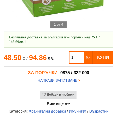
1 от 4
Безплатна доставка
за България при поръчки над
75 €
/
146.69лв.
!
48.50
94.86
КУПИ
бр.
€
/
лв.
ЗА ПОРЪЧКИ:
0875 / 322 000
НАПРАВИ ЗАПИТВАНЕ
Добави в любими
Виж още от:
Категория:
Хранителни добавки
/
Имунитет
/
Възрастни