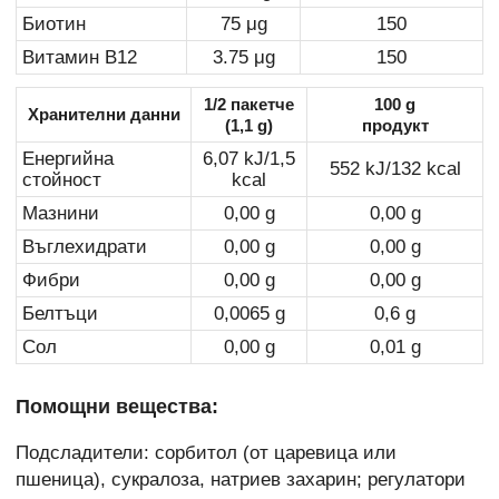
Биотин
75 μg
150
Витамин B12
3.75 μg
150
1/2 пакетче
100 g
Хранителни данни
(1,1 g)
продукт
Енергийна
6,07 kJ/1,5
552 kJ/132 kcal
стойност
kcal
Мазнини
0,00 g
0,00 g
Въглехидрати
0,00 g
0,00 g
Фибри
0,00 g
0,00 g
Белтъци
0,0065 g
0,6 g
Сол
0,00 g
0,01 g
Помощни вещества:
Подсладители: сорбитол (от царевица или
пшеница), сукралоза, натриев захарин; регулатори