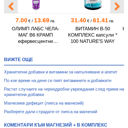
7.00
13.69
31.40
61.41
.
€
/
лв.
€
/
лв.
ОЛИМП ЛАБС ЧЕЛА-
ВИТАМИН B-50
Н
ЗА
МАГ B6 КРАМП
КОМПЛЕКС капсули *
А
ефервесцентни
100 NATURE'S WAY
0
таблетки * 20
ВИЖТЕ ОЩЕ
Хранителни добавки и витамини за напълняване и апетит
По кое време на деня се пият витамините и добавките
Растат случаите на чернодробни увреждания след прием на
хранителни добавки
Магнезиев дефицит (липса на магнезий)
Разберете дали страдате от липса на магнезий
КОМЕНТАРИ КЪМ МАГНЕЗИЙ + B КОМПЛЕКС