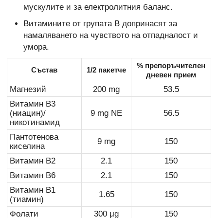
мускулите и за електролитния баланс.
Витамините от групата B допринасят за
намаляването на чувството на отпадналост и
умора.
% препоръчителен
Състав
1/2 пакетче
дневен прием
Магнезий
200 mg
53.5
Витамин B3
(ниацин)/
9 mg NE
56.5
никотинамид
Пантотенова
9 mg
150
киселина
Витамин B2
2.1
150
Витамин B6
2.1
150
Витамин B1
1.65
150
(тиамин)
Фолати
300 μg
150