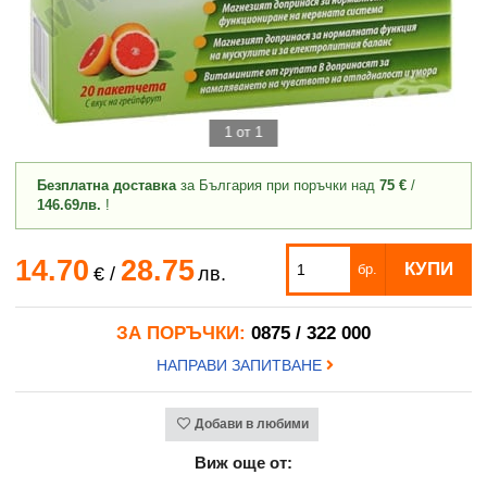
1 от 1
Безплатна доставка
за България при поръчки над
75 €
/
146.69лв.
!
14.70
28.75
КУПИ
бр.
€
/
лв.
ЗА ПОРЪЧКИ:
0875 / 322 000
НАПРАВИ ЗАПИТВАНЕ
Добави в любими
Виж още от: