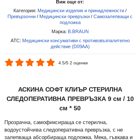
Виж още от:
Категория:
Медицински изделия и принадлежности
/
Превързочни
/
Медицински превръзки
/
Самозалепващи с
подложка
Марка:
B.BRAUN
ATC:
Медицински консумативи с противовъзпалително
действие (D09AA)
4.5/5 2 оценки
АСКИНА СОФТ КЛИЪР СТЕРИЛНА
СЛЕДОПЕРАТИВНА ПРЕВРЪЗКА 9 см / 10
см * 50
Прозрачна, самофиксираща се стерилна,
водоустойчива следоперативна превръзка, с не
залепваща абсорбираща подложка. Мека, гъвкава и