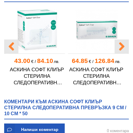
43.00
84.10
64.85
126.84
.
€
/
лв.
€
/
лв.
АСКИНА СОФТ КЛИЪР
АСКИНА СОФТ КЛИЪР
СТЕРИЛНА
СТЕРИЛНА
А
СЛЕДОПЕРАТИВНА
СЛЕДОПЕРАТИВНА
15
ПРЕВРЪЗКА 7.5 см / 5
ПРЕВРЪЗКА 10 см / 25
П
см * 50
см * 30
КОМЕНТАРИ КЪМ АСКИНА СОФТ КЛИЪР
СТЕРИЛНА СЛЕДОПЕРАТИВНА ПРЕВРЪЗКА 9 СМ /
10 СМ * 50
Напиши коментар
0 коментара