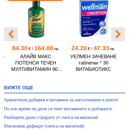
84.30
164.88
24.20
47.33
.
€
/
лв.
€
/
лв.
И+
АЛАЙВ МАКС
УЕЛМЕН ЗАЧЕВАНЕ
ПОТЕНСИ ТЕЧЕН
таблетки * 30
МУЛТИВИТАМИН 900
ВИТАБИОТИКС
мл NATURE'S WAY
ВИЖТЕ ОЩЕ
Хранителни добавки и витамини за напълняване и апетит
По кое време на деня се пият витамините и добавките
Разберете дали страдате от липса на магнезий
Магнезиев дефицит (липса на магнезий)