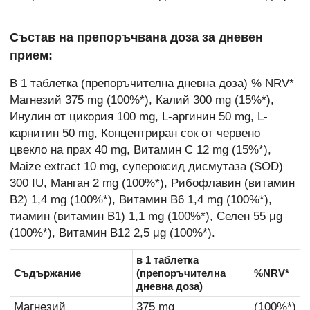
Състав на препоръчвана доза за дневен
прием:
В 1 таблетка (препоръчителна дневна доза) % NRV*
Магнезий 375 mg (100%*), Калий 300 mg (15%*),
Инулин от цикория 100 mg, L-аргинин 50 mg, L-
карнитин 50 mg, Концентриран сок от червено
цвекло на прах 40 mg, Витамин C 12 mg (15%*),
Maize extract 10 mg, супероксид дисмутаза (SOD)
300 IU, Манган 2 mg (100%*), Рибофлавин (витамин
B2) 1,4 mg (100%*), Витамин B6 1,4 mg (100%*),
тиамин (витамин B1) 1,1 mg (100%*), Селен 55 μg
(100%*), Витамин B12 2,5 μg (100%*).
в 1 таблетка
Съдържание
(препоръчителна
%NRV*
дневна доза)
Магнезий
375 mg
(100%*)