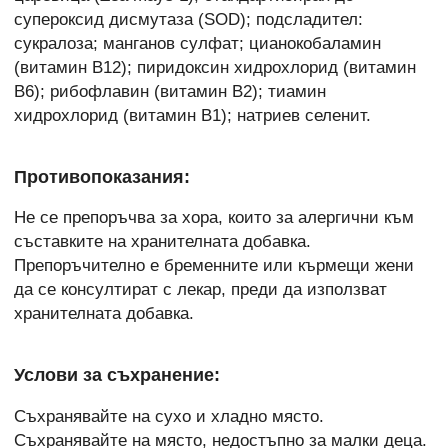
супероксид дисмутаза (SOD); подсладител:
сукралоза; манганов сулфат; цианокобаламин
(витамин B12); пиридоксин хидрохлорид (витамин
B6); рибофлавин (витамин B2); тиамин
хидрохлорид (витамин B1); натриев селенит.
Противопоказания:
Не се препоръчва за хора, които за алергични към
съставките на хранителната добавка.
Препоръчително е бременните или кърмещи жени
да се консултират с лекар, преди да използват
хранителната добавка.
Услови за съхранение:
Съхранявайте на сухо и хладно място.
Съхранявайте на място, недостъпно за малки деца.