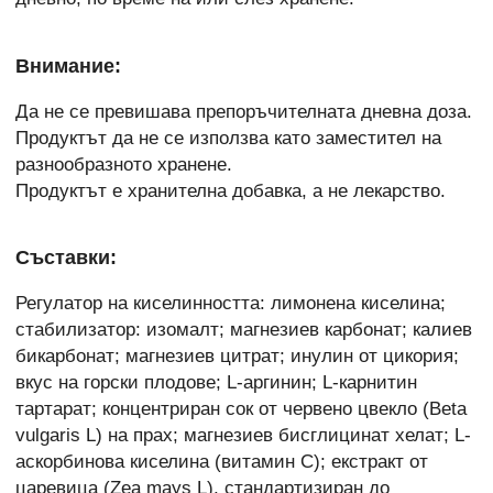
Внимание:
Да не се превишава препоръчителната дневна доза.
Продуктът да не се използва като заместител на
разнообразното хранене.
Продуктът е хранителна добавка, а не лекарство.
Съставки:
Регулатор на киселинността: лимонена киселина;
стабилизатор: изомалт; магнезиев карбонат; калиев
бикарбонат; магнезиев цитрат; инулин от цикория;
вкус на горски плодове; L-аргинин; L-карнитин
тартарат; концентриран сок от червено цвекло (Beta
vulgaris L) на прах; магнезиев бисглицинат хелат; L-
аскорбинова киселина (витамин C); екстракт от
царевица (Zea mays L), стандартизиран до