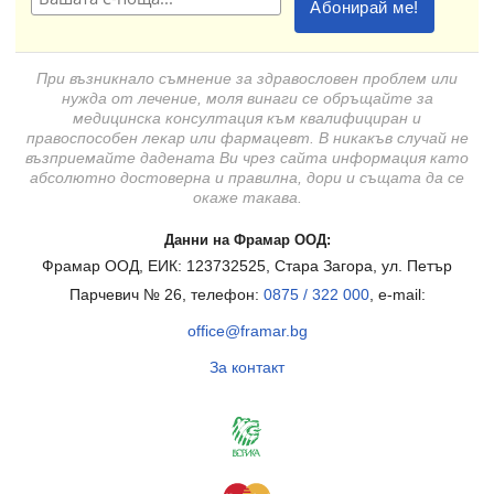
При възникнало съмнение за здравословен проблем или
нужда от лечение, моля винаги се обръщайте за
медицинска консултация към квалифициран и
правоспособен лекар или фармацевт. В никакъв случай не
възприемайте дадената Ви чрез сайта информация като
абсолютно достоверна и правилна, дори и същата да се
окаже такава.
Данни на Фрамар ООД:
Фрамар ООД, ЕИК: 123732525, Стара Загора, ул. Петър
Парчевич № 26, телефон:
0875 / 322 000
, e-mail:
office@framar.bg
За контакт