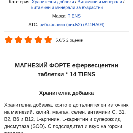
Категория:
Хранителни добавки
/
Витамини и минерали
/
Витамини и минерали за възрастни
Марка:
TIENS
ATC:
рибофлавин (вит.Б2) (A11HA04)
5.0/5 2 оценки
МАГНЕЗИЙ ФОРТЕ ефервесцентни
таблетки * 14 TIENS
Хранителна добавка
Хранителна добавка, която е допълнителен източник
на магнезий, калий, манган, селен, витамини C, B1,
B2, B6 и B12, L-аргинин, L-карнитин и супероксид
дисмутаза (SOD). С подсладител и вкус на горски