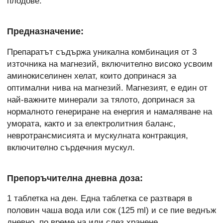
плодове.
Предназначение:
Препаратът съдържа уникална комбинация от 3
източника на магнезий, включително високо усвоим
аминокиселинен хелат, които допринася за
оптимални нива на магнезий. Магнезият, е един от
най-важните минерали за тялото, допринася за
нормалното генериране на енергия и намаляване на
умората, както и за електролитния баланс,
невротрансмисията и мускулната контракция,
включително сърдечния мускул.
Препоръчителна дневна доза:
1 таблетка на ден. Една таблетка се разтваря в
половин чаша вода или сок (125 ml) и се пие веднъж
дневно, по време на или слез хранене.