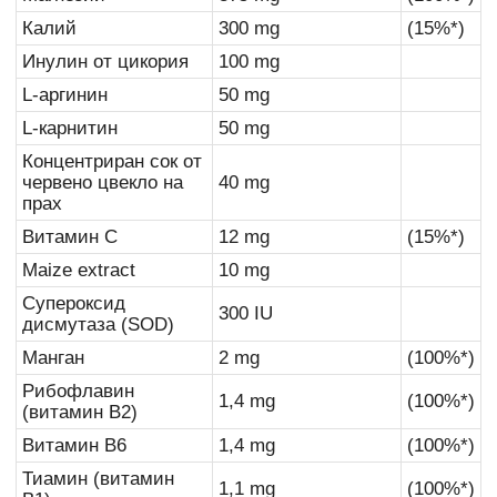
Калий
300 mg
(15%*)
Инулин от цикория
100 mg
L-аргинин
50 mg
L-карнитин
50 mg
Концентриран сок от
червено цвекло на
40 mg
прах
Витамин C
12 mg
(15%*)
Maize extract
10 mg
Супероксид
300 IU
дисмутаза (SOD)
Манган
2 mg
(100%*)
Рибофлавин
1,4 mg
(100%*)
(витамин B2)
Витамин B6
1,4 mg
(100%*)
Тиамин (витамин
1,1 mg
(100%*)