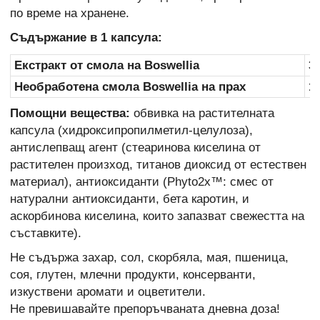
по време на хранене.
Съдържание в 1 капсула:
Екстракт от смола на Boswellia
3
Необработена смола Boswellia на прах
1
Помощни вещества:
обвивка на растителната
капсула (хидроксипропилметил-целулоза),
антислепващ агент (стеаринова киселина от
растителен произход, титанов диоксид от естествен
материал), антиоксиданти (Phyto2x™: смес от
натурални антиоксиданти, бета каротин, и
аскорбинова киселина, които запазват свежестта на
съставките).
Не съдържа захар, сол, скорбяла, мая, пшеница,
соя, глутен, млечни продукти, консерванти,
изкуствени аромати и оцветители.
Не превишавайте препоръчваната дневна доза!