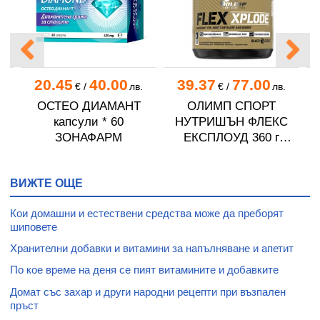
20.45
40.00
39.37
77.00
.
€
/
лв.
€
/
лв.
 *
ОСТЕО ДИАМАНТ
ОЛИМП СПОРТ
капсули * 60
НУТРИШЪН ФЛЕКС
ЗОНАФАРМ
ЕКСПЛОУД 360 г
ПОРТОКАЛ
ВИЖТЕ ОЩЕ
Кои домашни и естествени средства може да преборят
шиповете
Хранителни добавки и витамини за напълняване и апетит
По кое време на деня се пият витамините и добавките
Домат със захар и други народни рецепти при възпален
пръст