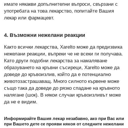
имате някакви допълнителни въпроси, свързани с
употребата на това лекарство, попитайте Вашия
лекар или фармацевт.
4. Възможни нeжелани реакции
Както всички лекарства, Xarelto може да предизвика
нежелани реакции, въпреки че не всеки ги получава.
Като други подобни лекарства за намаляване
образуването на кръвни съсиреци, Xarelto може да
доведе до кръвоизлив, който да е потенциално
животозастрашаващ. Много силното кървене може
също така да доведе до рязко спадане на кръвното
налягане (шок). В някои случаи кръвоизливът може
да не е видим.
Информирайте Вашия лекар незабавно, ако при Вас или
при Вашето дете се прояви някоя от следните нежелани