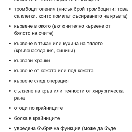
тромбоцитопения (нисък брой тромбоцити; това
са клетки, които помагат съсирването на кръвта)
кървене в окото (включително кървене от
бялото на очите)
кървене в тъкан или кухина на тялото
(кръвонасядания, синини)
кървави храчки
кървене от кожата или под кожата
кървене след операция
сълзене на кръв или течности от хирургическа
рана
отоци по крайниците
болка в крайниците
увредена бъбречна функция (може да бъде