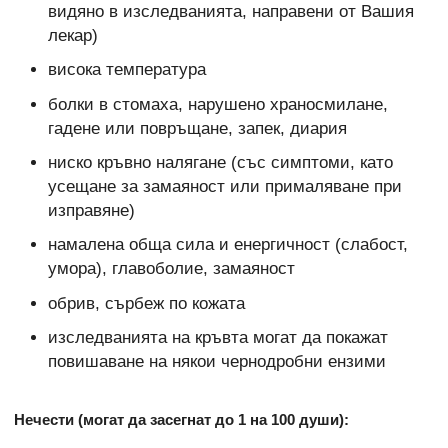
видяно в изследванията, направени от Вашия
лекар)
висока температура
болки в стомаха, нарушено храносмилане,
гадене или повръщане, запек, диария
ниско кръвно налягане (със симптоми, като
усещане за замаяност или прималяване при
изправяне)
намалена обща сила и енергичност (слабост,
умора), главоболие, замаяност
обрив, сърбеж по кожата
изследванията на кръвта могат да покажат
повишаване на някои чернодробни ензими
Нечести (могат да засегнат до 1 на 100 души):