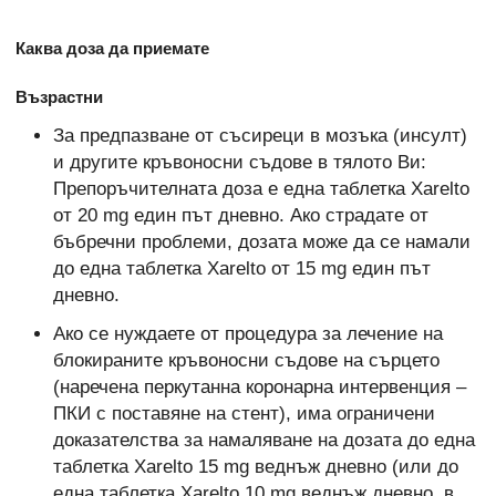
Каква доза да приемате
Възрастни
За предпазване от съсиреци в мозъка (инсулт)
и другите кръвоносни съдове в тялото Ви:
Препоръчителната доза е една таблетка Xarelto
от 20 mg един път дневно. Ако страдате от
бъбречни проблеми, дозата може да се намали
до една таблетка Xarelto от 15 mg един път
дневно.
Ако се нуждаете от процедура за лечение на
блокираните кръвоносни съдове на сърцето
(наречена перкутанна коронарна интервенция –
ПКИ с поставяне на стент), има ограничени
доказателства за намаляване на дозата до една
таблетка Xarelto 15 mg веднъж дневно (или до
една таблетка Xarelto 10 mg веднъж дневно, в