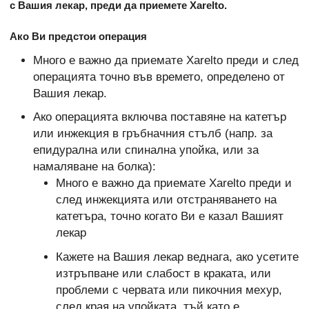
с Вашия лекар, преди да приемете Xarelto.
Ако Ви предстои операция
Mного e важно да приемате Xarelto преди и след
операцията точно във времето, определено от
Вашия лекар.
Ако операцията включва поставяне на катетър
или инжекция в гръбначния стълб (напр. за
епидурална или спинална упойка, или за
намаляване на болка):
Много е важно да приемате Xarelto преди и
след инжекцията или отстраняването на
катетъра, точно когато Ви е казал Вашият
лекар
Кажете на Вашия лекар веднага, ако усетите
изтръпване или слабост в краката, или
проблеми с червата или пикочния мехур,
след края на упойката, тъй като е