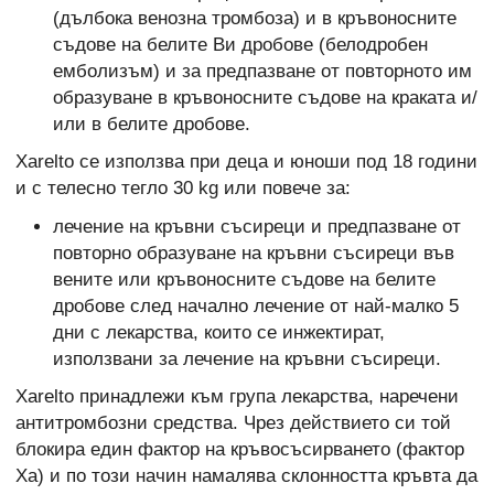
(дълбока венозна тромбоза) и в кръвоносните
съдове на белите Ви дробове (белодробен
емболизъм) и за предпазване от повторното им
образуване в кръвоносните съдове на краката и/
или в белите дробове.
Xarelto се използва при деца и юноши под 18 години
и с телесно тегло 30 kg или повече за:
лечение на кръвни съсиреци и предпазване от
повторно образуване на кръвни съсиреци във
вените или кръвоносните съдове на белите
дробове след начално лечение от най-малко 5
дни с лекарства, които се инжектират,
използвани за лечение на кръвни съсиреци.
Xarelto принадлежи към група лекарства, наречени
антитромбозни средства. Чрез действието си той
блокира един фактор на кръвосъсирването (фактор
Xa) и по този начин намалява склонността кръвта да