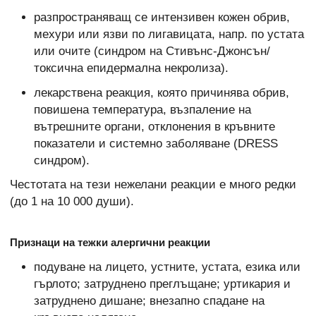
разпространяващ се интензивен кожен обрив,
мехури или язви по лигавицата, напр. по устата
или очите (синдром на Стивънс-Джонсън/
токсична епидермална некролиза).
лекарствена реакция, която причинява обрив,
повишена температура, възпаление на
вътрешните органи, отклонения в кръвните
показатели и системно заболяване (DRESS
синдром).
Честотата на тези нежелани реакции е много редки
(до 1 на 10 000 души).
Признаци на тежки алергични реакции
подуване на лицето, устните, устата, езика или
гърлото; затруднено преглъщане; уртикария и
затруднено дишане; внезапно спадане на