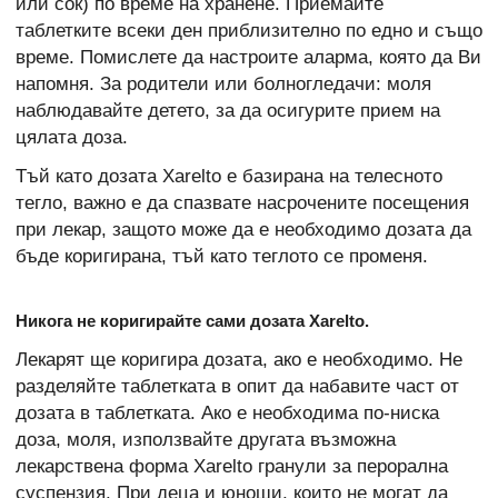
или сок) по време на хранене. Приемайте
таблетките всеки ден приблизително по едно и също
време. Помислете да настроите аларма, която да Ви
напомня. За родители или болногледачи: моля
наблюдавайте детето, за да осигурите прием на
цялата доза.
Тъй като дозата Xarelto е базирана на телесното
тегло, важно е да спазвате насрочените посещения
при лекар, защото може да е необходимо дозата да
бъде коригирана, тъй като теглото се променя.
Никога не коригирайте сами дозата Xarelto.
Лекарят ще коригира дозата, ако е необходимо. Не
разделяйте таблетката в опит да набавите част от
дозата в таблетката. Ако е необходима по-ниска
доза, моля, използвайте другата възможна
лекарствена форма Xarelto гранули за перорална
суспензия. При деца и юноши, които не могат да