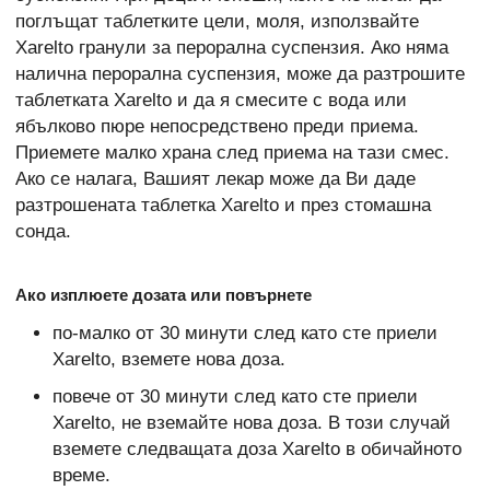
поглъщат таблетките цели, моля, използвайте
Xarelto гранули за перорална суспензия. Ако няма
налична перорална суспензия, може да разтрошите
таблетката Xarelto и да я смесите с вода или
ябълково пюре непосредствено преди приема.
Приемете малко храна след приема на тази смес.
Ако се налага, Вашият лекар може да Ви даде
разтрошената таблетка Xarelto и през стомашна
сонда.
Ако изплюете дозата или повърнете
по-малко от 30 минути след като сте приели
Xarelto, вземете нова доза.
повече от 30 минути след като сте приели
Xarelto, не вземайте нова доза. В този случай
вземете следващата доза Xarelto в обичайното
време.