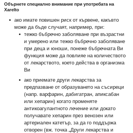
Обърнете специално внимание при употребата на
Xarelto
ако имате повишен риск от кървене, какъвто
може да бъде случаят, например, при:
тежко бъбречно заболяване при възрастни
и умерено или тежко бъбречно заболяване
при деца и юноши, понеже бъбречната Ви
функция може да повлияе на количеството
от лекарството, което действа в организма
Ви
ако приемате други лекарства за
предпазване от образуването на съсиреци
(напр. варфарин, дабигатран, апиксабан
или хепарин) когато променяте
антикоагулантното лечение или докато
получавате хепарин през венозен или
артериален катетър, за да го поддържа
отворен (вж. точка „Други лекарства и