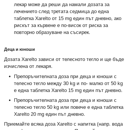
лекар може да реши да намали дозата за
лечението след третата седмица до една
таблетка Xarelto от 15 mg един път дневно, ако
рискът за кървене е по-висок от риска за
повторно образуване на съсирек.
Деца и юноши
Дозата Xarelto зависи от телесното тегло и ще бъде
изчислена от лекаря.
Препоръчителната доза при деца и юноши с
телесно тегло между 30 kg и по- малко от 50 kg
е една таблетка Xarelto 15 mg един път дневно.
Препоръчителната доза при деца и юноши с
телесно тегло 50 kg или повече е една таблетка
Xarelto 20 mg един път дневно.
Приемайте всяка доза Xarelto с напитка (напр. вода