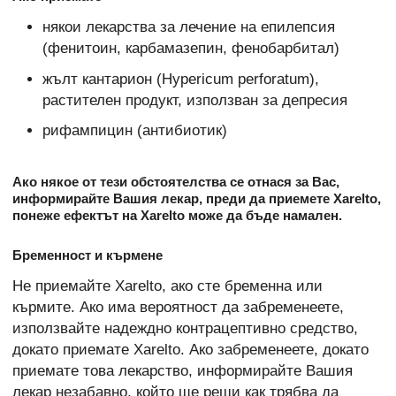
някои лекарства за лечение на епилепсия
(фенитоин, карбамазепин, фенобарбитал)
жълт кантарион (Hypericum perforatum),
растителен продукт, използван за депресия
рифампицин (антибиотик)
Ако някое от тези обстоятелства се отнася за Вас,
информирайте Вашия лекар, преди да приемете Xarelto,
понеже ефектът на Xarelto може да бъде намален.
Бременност и кърмене
Не приемайте Xarelto, ако сте бременна или
кърмите. Ако има вероятност да забременеете,
използвайте надеждно контрацептивно средство,
докато приемате Xarelto. Ако забременеете, докато
приемате това лекарство, информирайте Вашия
лекар незабавно, който ще реши как трябва да