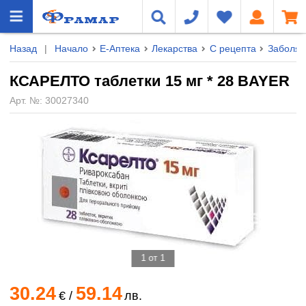
Назад
|
Начало
Е-Аптека
Лекарства
С рецепта
Заболяв
КСАРЕЛТО таблетки 15 мг * 28 BAYER
Арт. №:
30027340
1 от 1
30.24
59.14
€
/
лв.