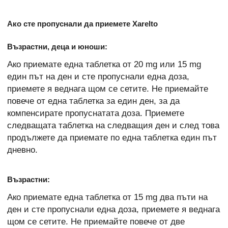
Ако сте пропуснали да приемете Xarelto
Възрастни, деца и юноши:
Ако приемате една таблетка от 20 mg или 15 mg
един път на ден и сте пропуснали една доза,
приемете я веднага щом се сетите. Не приемайте
повече от една таблетка за един ден, за да
компенсирате пропуснатата доза. Приемете
следващата таблетка на следващия ден и след това
продължете да приемате по една таблетка един път
дневно.
Възрастни:
Ако приемате една таблетка от 15 mg два пъти на
ден и сте пропуснали една доза, приемете я веднага
щом се сетите. Не приемайте повече от две