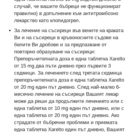
случай, че вашите бъбреци не функционират
правилно) в допълнение към антитромбозно
лекарство като клопидогрел.
За лечение на съсиреци във вените на краката
Ви и на съсиреци в кръвоносните съдове на
белите Ви дробове и за предпазване от
повторно образуване на съсиреци:
Препоръчителната доза е една таблетка Xarelto
от 15 mg два пъти дневно през първите 3
седмици. За лечението след третата седмица
препоръчителната доза е една таблетка Xarelto
от 20 mg един път дневно. След най-малко 6-
месечно лечение на съсиреци Вашият лекар
може да реши да продължите лечението или с
една таблетка от 10 mg един път дневно, или с
една таблетка от 20 mg един път дневно. Ако
страдате от бъбречни проблеми и приемата
една таблетка Xarelto един път дневно, Вашият