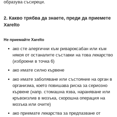
образува съсиреци.
2. Какво трябва да знаете, преди да приемете
Xarelto
Не приемайте Xarelto
ако сте алергични към ривароксабан или към
някоя от останалите съставки на това лекарство
(изброени в точка 6)
ако имате силно кървене
ако имате заболяване или състояние на орган в
организма, което повишава риска за сериозно
кървене (напр. стомашна язва, нараняване или
кръвоизлив в мозъка, скорошна операция на
мозъка или очите)
ако приемате лекарства за предпазване от