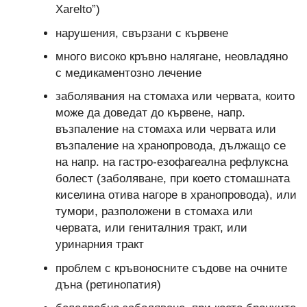
Xarelto”)
нарушения, свързани с кървене
много високо кръвно налягане, неовладяно
с медикаментозно лечение
заболявания на стомаха или червата, които
може да доведат до кървене, напр.
възпаление на стомаха или червата или
възпаление на хранопровода, дължащо се
на напр. на гастро-езофагеална рефлуксна
болест (заболяване, при което стомашната
киселина отива нагоре в хранопровода), или
тумори, разположени в стомаха или
червата, или гениталния тракт, или
уринарния тракт
проблем с кръвоносните съдове на очните
дъна (ретинопатия)