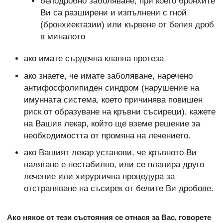
белодробно заболяване, при което бронхите
Ви са разширени и изпълнени с гной
(бронхиектазии) или кървене от белия дроб
в миналото
ако имате сърдечна клапна протеза
ако знаете, че имате заболяване, наречено
антифосфолипиден синдром (нарушение на
имунната система, което причинява повишен
риск от образуване на кръвни съсиреци), кажете
на Вашия лекар, който ще вземе решение за
необходимостта от промяна на лечението.
ако Вашият лекар установи, че кръвното Ви
налягане е нестабилно, или се планира друго
лечение или хирургична процедура за
отстраняване на съсирек от белите Ви дробове.
Ако някое от тези състояния се отнася за Вас, говорете