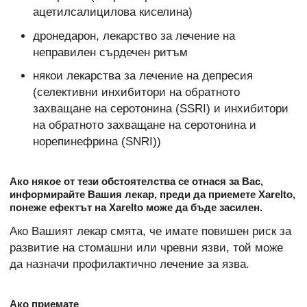
ацетилсалицилова киселина)
дронедарон, лекарство за лечение на
неправилен сърдечен ритъм
някои лекарства за лечение на депресия
(селективни инхибитори на обратното
захващане на серотонина (SSRI) и инхибитори
на обратното захващане на серотонина и
норепинефрина (SNRI))
Ако някое от тези обстоятелства се отнася за Вас,
информирайте Вашия лекар, преди да приемете Xarelto,
понеже ефектът на Xarelto може да бъде засилен.
Ако Вашият лекар смята, че имате повишен риск за
развитие на стомашни или чревни язви, той може
да назначи профилактично лечение за язва.
Ако приемате