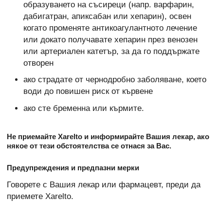
образуването на съсиреци (напр. варфарин,
дабигатран, апиксабан или хепарин), освен
когато променяте антикоагулантното лечение
или докато получавате хепарин през венозен
или артериален катетър, за да го поддържате
отворен
ако страдате от чернодробно заболяване, което
води до повишен риск от кървене
ако сте бременна или кърмите.
Не приемайте Xarelto и информирайте Вашия лекар, ако
някое от тези обстоятелства се отнася за Вас.
Предупреждения и предпазни мерки
Говорете с Вашия лекар или фармацевт, преди да
приемете Xarelto.