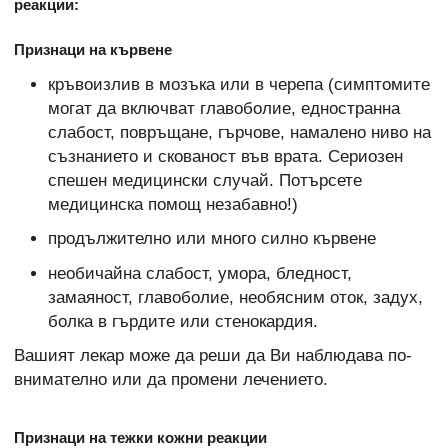
реакции:
Признаци на кървене
кръвоизлив в мозъка или в черепа (симптомите
могат да включват главоболие, едностранна
слабост, повръщане, гърчове, намалено ниво на
съзнанието и скованост във врата. Сериозен
спешен медицински случай. Потърсете
медицинска помощ незабавно!)
продължително или много силно кървене
необичайна слабост, умора, бледност,
замаяност, главоболие, необясним оток, задух,
болка в гърдите или стенокардия.
Вашият лекар може да реши да Ви наблюдава по-
внимателно или да промени лечението.
Признаци на тежки кожни реакции