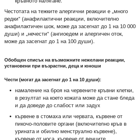
кръвното налягане.
Честотата на тежките алергични реакции е „много
редки“ (анафилактични реакции, включително
анафилактичен шок, може да засегнат до 1 на 10 000
души) и „нечести“ (ангиоедем и алергичен оток,
може да засегнат до 1 на 100 души).
Обобщен списък на възможните нежелани реакции,
установени при възрастни, деца и юноши
Чести (могат да засегнат до 1 на 10 души):
намаление на броя на червените кръвни клетки,
в резултат на което кожата може да стане бледа
и да доведе до слабост или задух
кървене в стомаха или червата, кървене от
пикочо-половите органи (включително кръв в
урината и обилно менструално кървене),
кървене от носа, кървене от венците