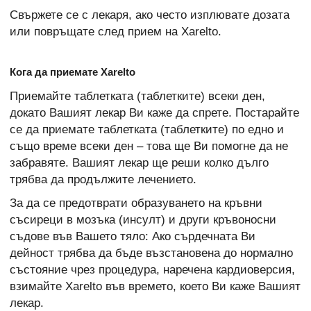
Свържете се с лекаря, ако често изплювате дозата
или повръщате след прием на Xarelto.
Кога да приемате Xarelto
Приемайте таблетката (таблетките) всеки ден,
докато Вашият лекар Ви каже да спрете. Постарайте
се да приемате таблетката (таблетките) по едно и
също време всеки ден – това ще Ви помогне да не
забравяте. Вашият лекар ще реши колко дълго
трябва да продължите лечението.
За да се предотврати образуването на кръвни
съсиреци в мозъка (инсулт) и други кръвоносни
съдове във Вашето тяло: Ако сърдечната Ви
дейност трябва да бъде възстановена до нормално
състояние чрез процедура, наречена кардиоверсия,
взимайте Xarelto във времето, което Ви каже Вашият
лекар.