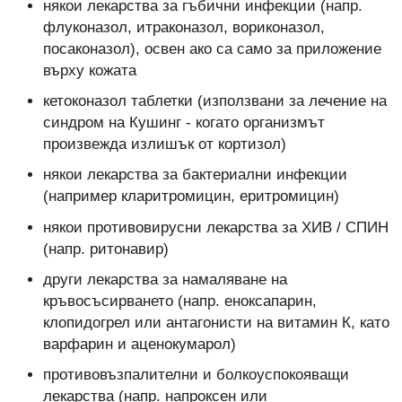
някои лекарства за гъбични инфекции (напр.
флуконазол, итраконазол, вориконазол,
посаконазол), освен ако са само за приложение
върху кожата
кетоконазол таблетки (използвани за лечение на
синдром на Кушинг - когато организмът
произвежда излишък от кортизол)
някои лекарства за бактериални инфекции
(например кларитромицин, еритромицин)
някои противовирусни лекарства за ХИВ / СПИН
(напр. ритонавир)
други лекарства за намаляване на
кръвосъсирването (напр. еноксапарин,
клопидогрел или антагонисти на витамин К, като
варфарин и аценокумарол)
противовъзпалителни и болкоуспокояващи
лекарства (напр. напроксен или