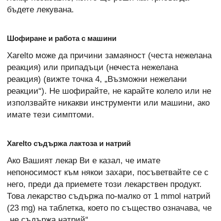
бъдете лекувана.
Шофиране и работа с машини
Xarelto може да причини замаяност (честа нежелана
реакция) или припадъци (нечеста нежелана
реакция) (вижте точка 4, „Възможни нежелани
реакции“). Не шофирайте, не карайте колело или не
използвайте никакви инструменти или машини, ако
имате тези симптоми.
Xarelto съдържа лактоза и натрий
Ако Вашият лекар Ви е казал, че имате
непоносимост към някои захари, посъветвайте се с
него, преди да приемете този лекарствен продукт.
Това лекарство съдържа по-малко от 1 mmol натрий
(23 mg) на таблетка, което по същество означава, че
„не съдържа натрий“.