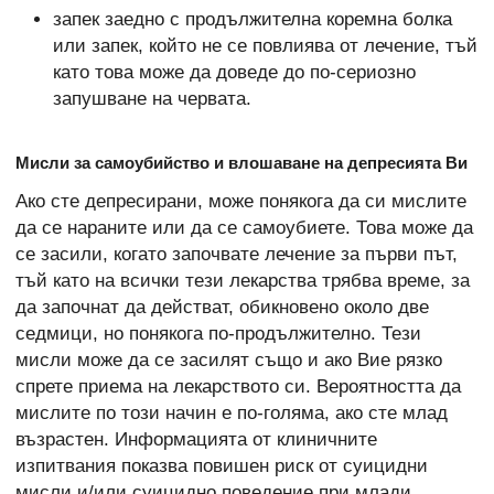
запек заедно с продължителна коремна болка
или запек, който не се повлиява от лечение, тъй
като това може да доведе до по-сериозно
запушване на червата.
Мисли за самоубийство и влошаване на депресията Ви
Ако сте депресирани, може понякога да си мислите
да се нараните или да се самоубиете. Това може да
се засили, когато започвате лечение за първи път,
тъй като на всички тези лекарства трябва време, за
да започнат да действат, обикновено около две
седмици, но понякога по-продължително. Тези
мисли може да се засилят също и ако Вие рязко
спрете приема на лекарството си. Вероятността да
мислите по този начин е по-голяма, ако сте млад
възрастен. Информацията от клиничните
изпитвания показва повишен риск от суицидни
мисли и/или суицидно поведение при млади