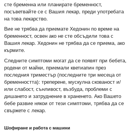
сте бременна или планирате бременност,
посъветвайте се с Вашия лекар, преди употребата
на това лекарство.
Вие не трябва да приемате Хедонин по време на
бременност, освен ако не сте обсъдили това с
Вашия лекар. Хедонин не трябва да се приема, ако
кърмите.
Следните симптоми могат да се появят при бебета,
родени от майки, приемали кветиапин през
последния триместър (последните три месеца от
бременността): треперене, мускулна скованост и/
или слабост, сънливост, възбуда, проблеми с
дишането и затруднение в храненето. Ако Вашето
бебе развие някои от тези симптоми, трябва да се
свържете с лекар.
Шофиране и работа с машини