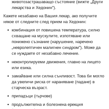
животозастрашаващо състояние (вижте „Други
лекарства и Хедонин").
Кажете незабавно на Вашия лекар, ако получите
някое от следните след прием на Хедонин:
комбинация от повишена температура, силно
схващане на мускулите, изпотяване или
понижено съзнание (нарушение, наречено
„невролептичен малигнен синдром"). Може да
се нуждаете от незабавно лечение.
неконтролируеми движения, главно на лицето
или езика.
замайване или силна сънливост. Това би могло
да увеличи риска от нараняване (падане) в
старческа възраст.
припадъци (гърчове)
продължителна и болезнена ерекция