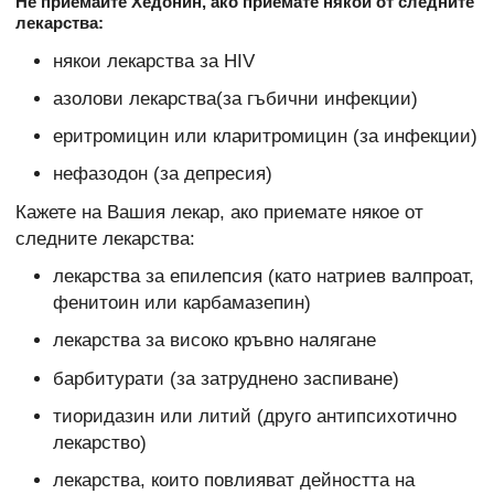
Не приемайте Хедонин, ако приемате някои от следните
лекарства:
някои лекарства за HIV
азолови лекарства(за гъбични инфекции)
еритромицин или кларитромицин (за инфекции)
нефазодон (за депресия)
Кажете на Вашия лекар, ако приемате някое от
следните лекарства:
лекарства за епилепсия (като натриев валпроат,
фенитоин или карбамазепин)
лекарства за високо кръвно налягане
барбитурати (за затруднено заспиване)
тиоридазин или литий (друго антипсихотично
лекарство)
лекарства, които повлияват дейността на