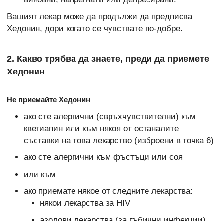
Вашият лекар може да продължи да предписва
Хедонин, дори когато се чувствате по-добре.
2. Какво трябва да знаете, преди да приемете
Хедонин
Не приемайте Хедонин
ако сте алергични (свръхчувствителни) към
кветиапин или към някоя от останалите
съставки на това лекарство (изброени в точка 6)
ако сте алергични към фъстъци или соя
или към
ако приемате някое от следните лекарства:
някои лекарства за HIV
азолови лекарства (за гъбични инфекции)