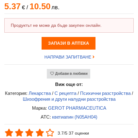
5.37
10.50
€
/
лв.
Продуктът не може да бъде закупен онлайн.
ЗАПАЗИ В АПТЕКА
НАПРАВИ ЗАПИТВАНЕ
Добави в любими
Виж още от:
Категория:
Лекарства
/
С рецепта
/
Психични разстройства
/
Шизофрения и други налудни разстройства
Марка:
GEROT PHARMACEUTICA
ATC:
кветиапин (N05AH04)
3.7/5 37 оценки