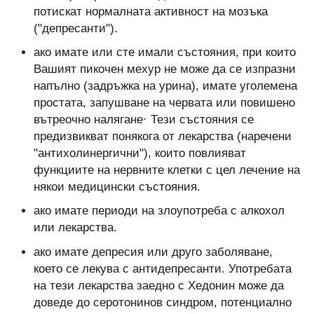
потискат нормалната активност на мозъка
("депресанти").
ако имате или сте имали състояния, при които
Вашият пикочен мехур не може да се изпразни
напълно (задръжка на урина), имате уголемена
простата, запушване на червата или повишено
вътреочно налягане· Тези състояния се
предизвикват понякога от лекарства (наречени
"антихолинергични"), които повлияват
функциите на нервните клетки с цел лечение на
някои медицински състояния.
ако имате периоди на злоупотреба с алкохол
или лекарства.
ако имате депресия или друго заболяване,
което се лекува с антидепресанти. Употребата
на тези лекарства заедно с Хедонин може да
доведе до серотонинов синдром, потенциално