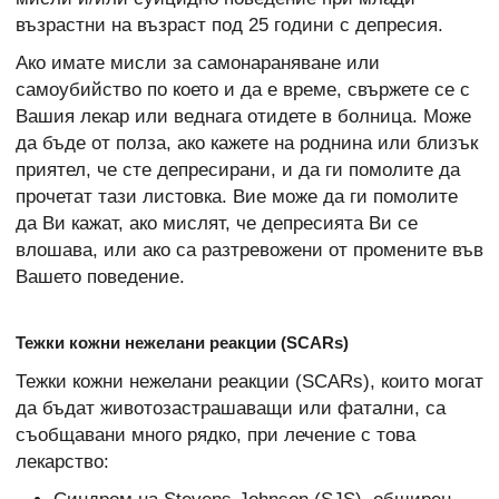
възрастни на възраст под 25 години с депресия.
Ако имате мисли за самонараняване или
самоубийство по което и да е време, свържете се с
Вашия лекар или веднага отидете в болница. Може
да бъде от полза, ако кажете на роднина или близък
приятел, че сте депресирани, и да ги помолите да
прочетат тази листовка. Вие може да ги помолите
да Ви кажат, ако мислят, че депресията Ви се
влошава, или ако са разтревожени от промените във
Вашето поведение.
Тежки кожни нежелани реакции (SCARs)
Тежки кожни нежелани реакции (SCARs), които могат
да бъдат животозастрашаващи или фатални, са
съобщавани много рядко, при лечение с това
лекарство: