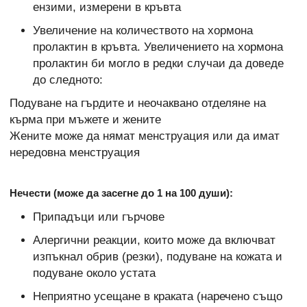
ензими, измерени в кръвта
Увеличение на количеството на хормона
пролактин в кръвта. Увеличението на хормона
пролактин би могло в редки случаи да доведе
до следното:
Подуване на гърдите и неочаквано отделяне на
кърма при мъжете и жените
Жените може да нямат менструация или да имат
нередовна менструация
Нечести (може да засегне до 1 на 100 души):
Припадъци или гърчове
Алергични реакции, които може да включват
изпъкнал обрив (резки), подуване на кожата и
подуване около устата
Неприятно усещане в краката (наречено също