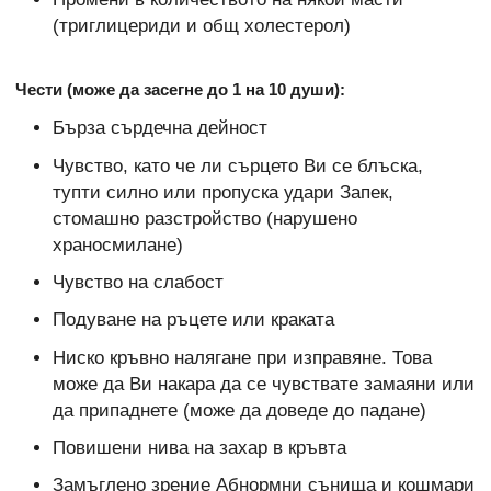
(триглицериди и общ холестерол)
Чести (може да засегне до 1 на 10 души):
Бърза сърдечна дейност
Чувство, като че ли сърцето Ви се блъска,
тупти силно или пропуска удари Запек,
стомашно разстройство (нарушено
храносмилане)
Чувство на слабост
Подуване на ръцете или краката
Ниско кръвно налягане при изправяне. Това
може да Ви накара да се чувствате замаяни или
да припаднете (може да доведе до падане)
Повишени нива на захар в кръвта
Замъглено зрение Абнормни сънища и кошмари