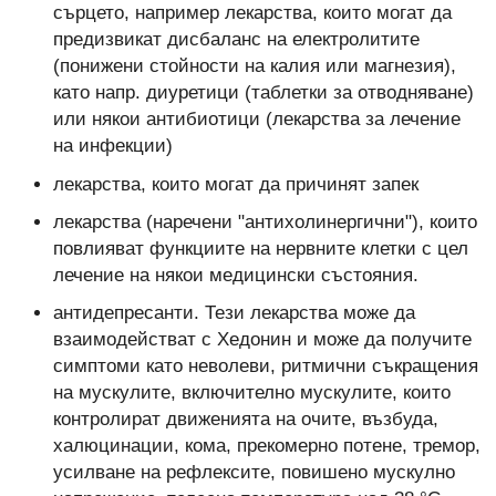
сърцето, например лекарства, които могат да
предизвикат дисбаланс на електролитите
(понижени стойности на калия или магнезия),
като напр. диуретици (таблетки за отводняване)
или някои антибиотици (лекарства за лечение
на инфекции)
лекарства, които могат да причинят запек
лекарства (наречени "антихолинергични"), които
повлияват функциите на нервните клетки с цел
лечение на някои медицински състояния.
антидепресанти. Тези лекарства може да
взаимодействат с Хедонин и може да получите
симптоми като неволеви, ритмични съкращения
на мускулите, включително мускулите, които
контролират движенията на очите, възбуда,
халюцинации, кома, прекомерно потене, тремор,
усилване на рефлексите, повишено мускулно