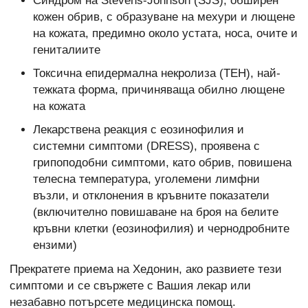
Синдром на Stevens-Johnson (SJS), обширен
кожен обрив, с образуване на мехури и лющене
на кожата, предимно около устата, носа, очите и
гениталиите
Токсична епидермална некролиза (ТЕН), най-
тежката форма, причиняваща обилно лющене
на кожата
Лекарствена реакция с еозинофилия и
системни симптоми (DRESS), проявена с
грипоподобни симптоми, като обрив, повишена
телесна температура, уголемени лимфни
възли, и отклонения в кръвните показатели
(включително повишаване на броя на белите
кръвни клетки (еозинофилия) и чернодробните
ензими)
Прекратете приема на Хедонин, ако развиете тези
симптоми и се свържете с Вашия лекар или
незабавно потърсете медицинска помощ.