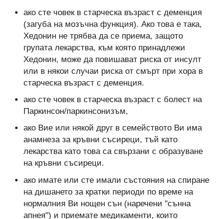
ако сте човек в старческа възраст с деменция
(загуба на мозъчна функция). Ако това е така,
Хедонин не трябва да се приема, защото
групата лекарства, към която принадлежи
Хедонин, може да повишават риска от инсулт
или в някои случаи риска от смърт при хора в
старческа възраст с деменция.
ако сте човек в старческа възраст с болест на
Паркинсон/паркинсонизъм,
ако Вие или някой друг в семейството Ви има
анамнеза за кръвни съсиреци, тъй като
лекарства като това са свързани с образуване
на кръвни съсиреци.
ако имате или сте имали състояния на спиране
на дишането за кратки периоди по време на
нормалния Ви нощен сън (наречени "сънна
апнея") и приемате медикаменти, които