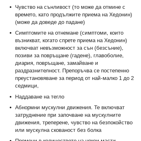
Чувство на сънливост (то може да отмине с
времето, като продължите приема на Хедонин)
(може да доведе до падане)
Симптомите на отнемане (симптоми, които
възникват, когато спрете приема на Хедонин)
включват невъзможност за сън (безсъние),
позиви за повръщане (гадене), главоболие,
диария, повръщане, замайване и
раздразнителност. Препоръчва се постепенно
преустановяване за период от най-малко 1 до 2
седмици,
Наддаване на тегло
Абнормни мускулни движения. Те включват
затруднение при започване на мускулните
движения, треперене, чувство на безпокойство
или мускулна скованост без болка
Промени в количеството на някои масти