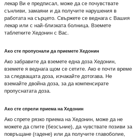
лекар Ви е предписал, може да се почувствате
сънливи, замаяни и да получите нарушения в
работата на сърцето. Свържете се веднага с Вашия
лекар или с най-близката болница. Вземете
таблетките Хедонин с Вас.
Ако сте пропуснали да приемете Хедонин
Ако забравите да вземете една доза Хедонин,
вземете я веднага щом се сетите. Ако е почти време
за следващата доза, изчакайте дотогава. Не
вземайте двойна доза, за да компенсирате
пропуснатата доза.
Ако сте спрели приема на Хедонин
Ако спрете рязко приема на Хедонин, може да не
можете да спите (безсъние), да чувствате позиви за
повръщане (гадене) или да получите главоболие,