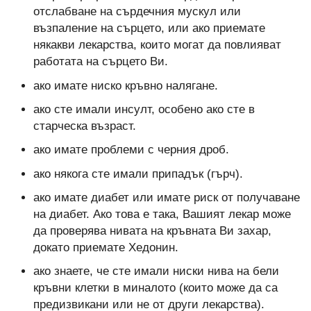
отслабване на сърдечния мускул или
възпаление на сърцето, или ако приемате
някакви лекарства, които могат да повлияват
работата на сърцето Ви.
ако имате ниско кръвно налягане.
ако сте имали инсулт, особено ако сте в
старческа възраст.
ако имате проблеми с черния дроб.
ако някога сте имали припадък (гърч).
ако имате диабет или имате риск от получаване
на диабет. Ако това е така, Вашият лекар може
да проверява нивата на кръвната Ви захар,
докато приемате Хедонин.
ако знаете, че сте имали ниски нива на бели
кръвни клетки в миналото (които може да са
предизвикани или не от други лекарства).