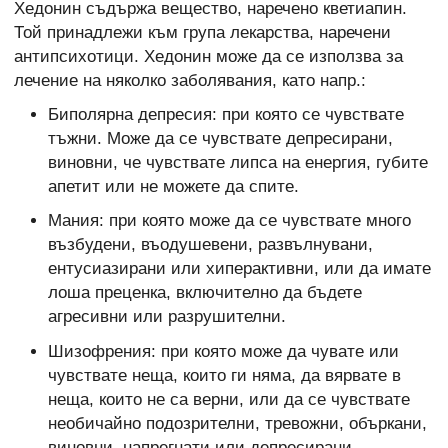
Хедонин съдържа вещество, наречено кветиапин.
Той принадлежи към група лекарства, наречени
антипсихотици. Хедонин може да се използва за
лечение на няколко заболявания, като напр.:
Биполярна депресия: при която се чувствате
тъжни. Може да се чувствате депресирани,
виновни, че чувствате липса на енергия, губите
апетит или не можете да спите.
Мания: при която може да се чувствате много
възбудени, въодушевени, развълнувани,
ентусиазирани или хиперактивни, или да имате
лоша преценка, включително да бъдете
агресивни или разрушителни.
Шизофрения: при която може да чувате или
чувствате неща, които ги няма, да вярвате в
неща, които не са верни, или да се чувствате
необичайно подозрителни, тревожни, объркани,
виновни, напрегнати или депресирани.