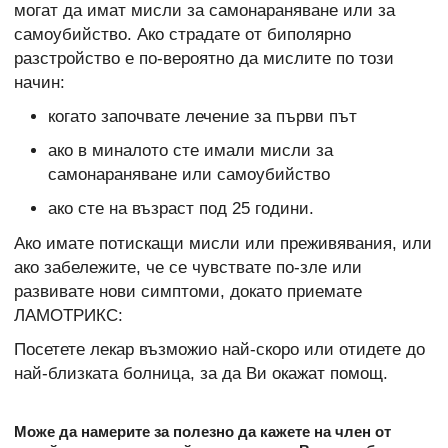
могат да имат мисли за самонараняване или за
самоубийство. Ако страдате от биполярно
разстройство е по-вероятно да мислите по този
начин:
когато започвате лечение за първи път
ако в миналото сте имали мисли за
самонараняване или самоубийство
ако сте на възраст под 25 години.
Ако имате потискащи мисли или преживявания, или
ако забележите, че се чувствате по-зле или
развивате нови симптоми, докато приемате
ЛАМОТРИКС:
Посетете лекар възможио най-скоро или отидете до
най-близката болница, за да Ви окажат помощ.
Може да намерите за полезно да кажете на член от