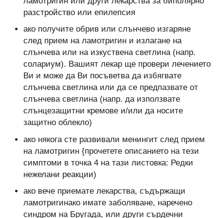
ламотригин или други лекарства за биполярно
разстройство или епилепсия
ако получите обрив или слънчево изгаряне
след прием на ламотригин и излагане на
слънчева или на изкуствена светлина (напр.
солариум). Вашият лекар ще провери лечението
Ви и може да Ви посъветва да избягвате
слънчева светлина или да се предпазвате от
слънчева светлина (напр. да използвате
слънцезащитни кремове и/или да носите
защитно облекло)
ако някога сте развивали менингит след прием
на ламотригин {прочетете описанието на тези
симптоми в точка 4 на тази листовка: Редки
нежелани реакции)
ако вече приемате лекарства, съдържащи
ламотригинако имате заболяване, наречено
синдром на Бругада, или други сърдечни