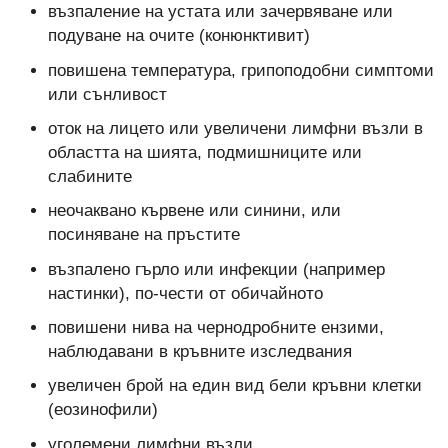
възпаление на устата или зачервяване или
подуване на очите (конюнктивит)
повишена температура, грипоподобни симптоми
или сънливост
оток на лицето или увеличени лимфни възли в
областта на шията, подмишниците или
слабините
неочаквано кървене или синини, или
посиняване на пръстите
възпалено гърло или инфекции (например
настинки), по-чести от обичайното
повишени нива на чернодробните ензими,
наблюдавани в кръвните изследвания
увеличен брой на един вид бели кръвни клетки
(еозинофили)
уголемени лимфни възли