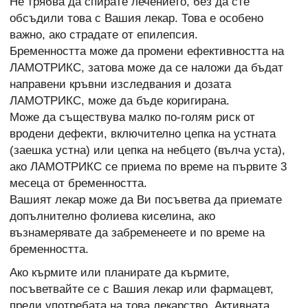
Не трябва да спирате лечението, без да сте
обсъдили това с Вашия лекар. Това е особено
важно, ако страдате от епилепсия.
Бременността може да промени ефективността на
ЛАМОТРИКС, затова може да се наложи да бъдат
направени кръвни изследвания и дозата
ЛАМОТРИКС, може да бъде коригирана.
Може да съществува малко по-голям риск от
вродени дефекти, включително цепка на устната
(заешка устна) или цепка на небцето (вълча уста),
ако ЛАМОТРИКС се приема по време на първите 3
месеца от бременността.
Вашият лекар може да Ви посъветва да приемате
допълнително фолиева киселина, ако
възнамерявате да забременеете и по време на
бременността.
Ако кърмите или планирате да кърмите,
посъветвайте се с Вашия лекар или фармацевт,
преди употребата на това лекарство. Активната