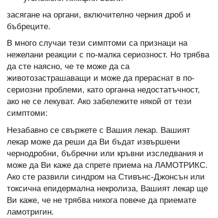
засягане на органи, включително черния дроб и
бъбреците.
В много случаи тези симптоми са признаци на
нежелани реакции с по-малка сериозност. Но трябва
да сте наясно, че те може да са
животозастрашаващи и може да прераснат в по-
сериозни проблеми, като органна недостатъчност,
ако не се лекуват. Ако забележите някой от тези
симптоми:
Незабавно се свържете с Вашия лекар. Вашият
лекар може да реши да Ви бъдат извършени
чернодробни, бъбречни или кръвни изследвания и
може да Ви каже да спрете приема на ЛАМОТРИКС.
Ако сте развили синдром на Стивънс-Джонсън или
токсична епидермална некролиза, Вашият лекар ще
Ви каже, че не трябва никога повече да приемате
ламотригин.