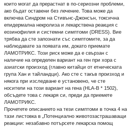
които могат да прерастнат в по-сериозни проблеми,
ако бъдат оставени без лечение. Това може да
включва Синдром на Стивънс-Джонсън, токсична
епидермална некролиза и лекарствена реакция с
еозинофилия и системни симптоми (DRESS). Вие
трябва да сте запознати със симптомите, за да
наблюдавате за появата им, докато приемате
ЛАМОТРИКС. Този риск може да е свързан с
наличие на определен вариант на ген при хора с
азиатски произход (главно китайци от етническата
група Хан и тайландци). Ако сте с такъв произход и
някога при изследване е установено, че сте
носители на този вариант на гена (HLА-В * 1502),
обсъдете това с лекаря си, преди да приемете
ЛАМОТРИКС.
Прочетете описанието на тези симптоми в точка 4 на
тази листовка в „Потенциално животозастрашаващи
реакции: незабавно потърсете лекарска помощ