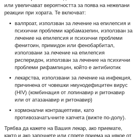
или увеличават вероятността за поява на нежелани
реакции при хората. Те включват:
валпроат, използван за лечение на епилепсия и
психични проблеми карбамазепин, използван за
лечение на епилепсия и психични проблеми
фенитоин, примидон или фенобарбитал,
използвани за лечение на епилепсия
рисперидон, използван за лечение на психични
проблеми рифампицин, който е антибиотик
лекарства, използвани за лечение на инфекция,
причинена от човешки нмунодефицитен вирус
(HIV) (комбинация от лопинавир и ритонавир
или от атазанавир и ритонавир)
хормонални контрацептиви, като
противозачатъчните хапчета (вижте по-долу).
Трябва да кажете на Вашия лекар, ако приемате,
както и ако започнете или спрете приема на някое от