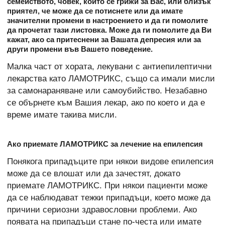
семейството, човек, който се грижи за Вас, или близък
приятел, че може да се потиснете или да имате
значителни промени в настроението и да ги помолите
да прочетат тази листовка. Може да ги помолите да Ви
кажат, ако са притеснени за Вашата депресия или за
други промени във Вашето поведение.
Малка част от хората, лекувани с антиепилептични
лекарства като ЛАМОТРИКС, също са имали мисли
за самонараняване или самоубийство. Незабавно
се обърнете към Вашия лекар, ако по което и да е
време имате такива мисли.
Ако приемате ЛАМОТРИКС за лечение на епилепсия
Понякога припадъците при някои видове епилепсия
може да се влошат или да зачестят, докато
приемате ЛАМОТРИКС. При някои пациенти може
да се наблюдават тежки припадъци, което може да
причини сериозни здравословни проблеми. Ако
появата на припадъци стане по-честа или имате