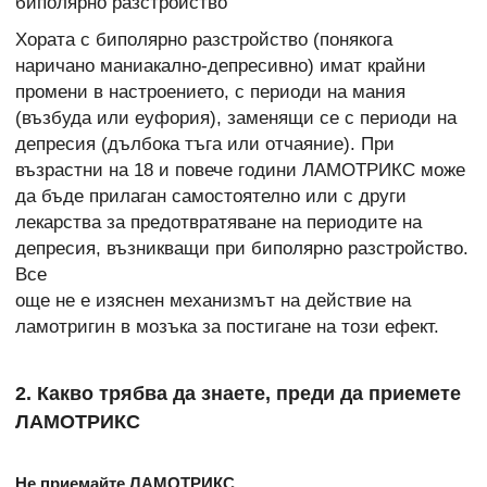
биполярно разстройство
Хората с биполярно разстройство (понякога
наричано маниакално-депресивно) имат крайни
промени в настроението, с периоди на мания
(възбуда или еуфория), заменящи се с периоди на
депресия (дълбока тъга или отчаяние). При
възрастни на 18 и повече години ЛАМОТРИКС може
да бъде прилаган самостоятелно или с други
лекарства за предотвратяване на периодите на
депресия, възникващи при биполярно разстройство.
Все
още не е изяснен механизмът на действие на
ламотригин в мозъка за постигане на този ефект.
2. Какво трябва да знаете, преди да приемете
ЛАМОТРИКС
Не приемайте ЛАМОТРИКС