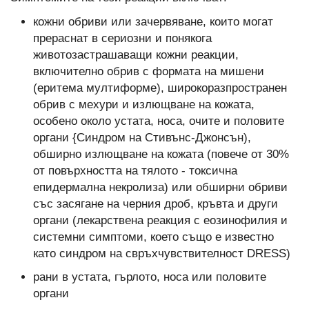
кожни обриви или зачервяване, които могат
прераснат в сериозни и понякога
животозастрашаващи кожни реакции,
включително обрив с формата на мишени
(еритема мултиформе), широкоразпространен
обрив с мехури и излющване на кожата,
особено около устата, носа, очите и половите
органи {Синдром на Стивънс-Джонсън),
обширно излющване на кожата (повече от 30%
от повърхността на тялото - токсична
епидермална некролиза) или обширни обриви
със засягане на черния дроб, кръвта и други
органи (лекарствена реакция с еозинофилия и
системни симптоми, което също е известно
като синдром на свръхчувствителност DRESS)
рани в устата, гърлото, носа или половите
органи