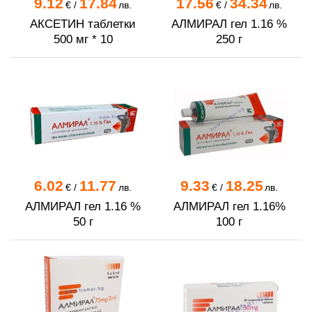
9.12
17.84
17.56
34.34
€
/
лв.
€
/
лв.
АКСЕТИН таблетки
АЛМИРАЛ гел 1.16 %
500 мг * 10
250 г
6.02
11.77
9.33
18.25
€
/
лв.
€
/
лв.
АЛМИРАЛ гел 1.16 %
АЛМИРАЛ гел 1.16%
50 г
100 г