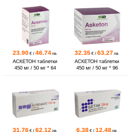
23.90
46.74
32.35
63.27
€
/
лв.
€
/
лв.
АСКЕТОН таблетки
АСКЕТОН таблетки
450 мг / 50 мг * 64
450 мг / 50 мг * 96
31.76
62.12
6.38
12.48
€
/
лв.
€
/
лв.