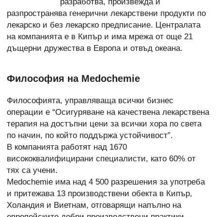
разработва, произвежда и
разпространява генерични лекарствени продукти по
лекарско и без лекарско предписание. Централата
на компанията е в Кипър и има мрежа от още 21
дъщерни дружества в Европа и отвъд океана.
Философия на Medochemie
Философията, управляваща всички бизнес
операции е “Осигуряване на качествена лекарствена
терапия на достъпни цени за всички хора по света
по начин, по който поддържа устойчивост”.
В компанията работят над 1670
висококвалифицирани специалисти, като 60% от
тях са учени.
Medochemie има над 4 500 разрешения за употреба
и притежава 13 производствени обекта в Кипър,
Холандия и Виетнам, отговарящи напълно на
европейските добри производствени практики