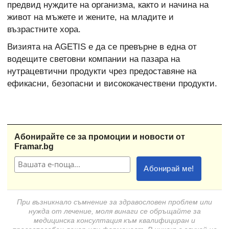
предвид нуждите на организма, както и начина на
живот на мъжете и жените, на младите и
възрастните хора.
Визията на AGETIS е да се превърне в една от
водещите световни компании на пазара на
нутрацевтични продукти чрез предоставяне на
ефикасни, безопасни и висококачествени продукти.
Абонирайте се за промоции и новости от
Framar.bg
При възникнало съмнение за здравословен проблем или
нужда от лечение, моля винаги се обръщайте за
медицинска консултация към квалифициран и