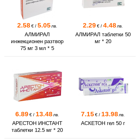
2.58
5.05
2.29
4.48
€
/
лв.
€
/
лв.
АЛМИРАЛ
АЛМИРАЛ таблетки 50
инжекционен разтвор
мг * 20
75 мг 3 мл * 5
6.89
13.48
7.15
13.98
€
/
лв.
€
/
лв.
АРЕСТОН ИНСТАНТ
АСКЕТОН гел 50 г
таблетки 12.5 мг * 20