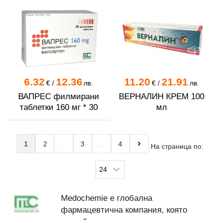
6.32
12.36
11.20
21.91
€
/
лв.
€
/
лв.
ВАПРЕС филмирани
ВЕРНАЛИН КРЕМ 100
таблетки 160 мг * 30
мл
1
2
3
4
На страница по:
Medochemie е глобална
фармацевтична компания, която