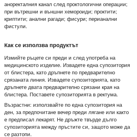
аноректалния канал след проктологични операции;
при вътрешни и външни хемороиди; проктити;
криптити; анални рагади; фисури; перианални
фистули.
Как се използва продуктът
Измийте ръцете си преди и след употреба на
медицинското изделие. Извадете една супозитория
от блистера, като дръпнете по предварително
срязаната линия. Извадете супозиторията, като
дръпнете двата предварително срязани края на
блистера. Поставете супозиторията в ректума.
Възрастни: използвайте по една супозитория на
ден, за предпочитане вечер преди лягане или както
е предписал лекарят. Не дръжте твърде дълго
супозиторията между пръстите си, защото може да
се разтопи.