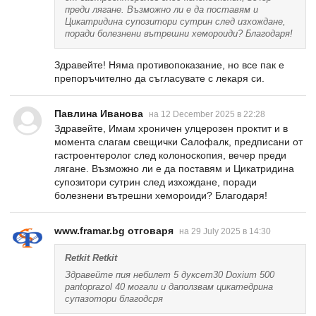
преди лягане. Възможно ли е да поставям и
Цикатридина супозитори сутрин след изхождане,
поради болезнени вътрешни хемороиди? Благодаря!
Здравейте! Няма противопоказание, но все пак е
препоръчително да съгласувате с лекаря си.
Павлина Иванова
на 12 December 2025 в 22:28
Здравейте, Имам хроничен улцерозен проктит и в
момента слагам свещички Салофалк, предписани от
гастроентеролог след колоноскопия, вечер преди
лягане. Възможно ли е да поставям и Цикатридина
супозитори сутрин след изхождане, поради
болезнени вътрешни хемороиди? Благодаря!
www.framar.bg отговаря
на 29 July 2025 в 14:30
Retkit Retkit
Здравейте пия небилет 5 дуксет30 Doxium 500
pantoprazol 40 могали и даползвам цикатедрина
супазотори благодсря