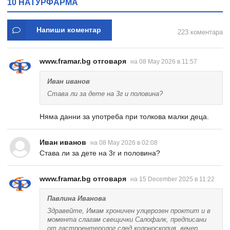
10 НАТУРФАРМА
Напиши коментар
223 коментара
www.framar.bg отговаря
на 08 May 2026 в 11:57
Иван иванов
Става ли за дете на 3г и половина?
Няма данни за употреба при толкова малки деца.
Иван иванов
на 08 May 2026 в 02:08
Става ли за дете на 3г и половина?
www.framar.bg отговаря
на 15 December 2025 в 11:22
Павлина Иванова
Здравейте, Имам хроничен улцерозен проктит и в
момента слагам свещички Салофалк, предписани
от гастроентеролог след колоноскопия, вечер