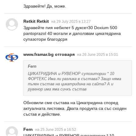
Здравейте! Да, може.
Retkit Retkit
на 29 July 2025 в 13:27
Здравейте пия небилет 5 дуксет30 Doxium 500
pantoprazol 40 могали и даползвам цикатедрина
супазотори благодсря
www.framar.bg отговаря
на 26 June 2025 в 15:01
Fern
ЦИКАТРИДИНА и РУВЕНОР супозитории * 10
ФОРТЕКС Има ли разлика в състава? Защо няма
пълен състав на цикатридина на сайта? А и
рувенор има яма сичкъ състав
Обновили сме състава на Цикатридина според
актуалната листовка. Двата продукта са със сходен
състав и действие.
Fern
на 25 June 2025 в 16:52
ЦИКАТРИДИНА и РУВЕНОР супозитории * 10