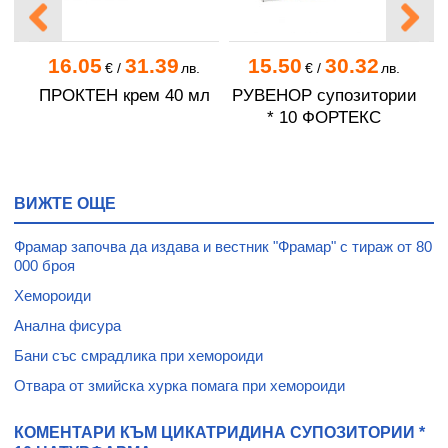
16.05
31.39
15.50
30.32
.
€
/
лв.
€
/
лв.
С
ПРОКТЕН крем 40 мл
РУВЕНОР супозитории
* 10 ФОРТЕКС
ВИЖТЕ ОЩЕ
Фрамар започва да издава и вестник "Фрамар" с тираж от 80
000 броя
Хемороиди
Анална фисура
Бани със смрадлика при хемороиди
Отвара от змийска хурка помага при хемороиди
КОМЕНТАРИ КЪМ ЦИКАТРИДИНА СУПОЗИТОРИИ *