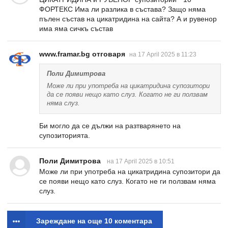
ФОРТЕКС Има ли разлика в състава? Защо няма
пълен състав на цикатридина на сайта? А и рувенор
има яма сичкъ състав
www.framar.bg отговаря
на 17 April 2025 в 11:23
Поли Димитрова
Може ли при употреба на цикатридина супозитори
да се появи нещо като слуз. Когато не ги ползвам
няма слуз.
Би могло да се дължи на разтварянето на
супозиторията.
Поли Димитрова
на 17 April 2025 в 10:51
Може ли при употреба на цикатридина супозитори да
се появи нещо като слуз. Когато не ги ползвам няма
слуз.
Зареждане на още 10 коментара