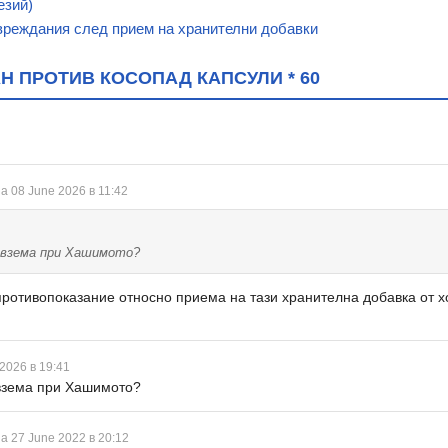
езий)
вреждания след прием на хранителни добавки
 ПРОТИВ КОСОПАД КАПСУЛИ * 60
а 08 June 2026 в 11:42
 взема при Хашимото?
противопоказание относно приема на тази хранителна добавка от х
2026 в 19:41
 взема при Хашимото?
а 27 June 2022 в 20:12