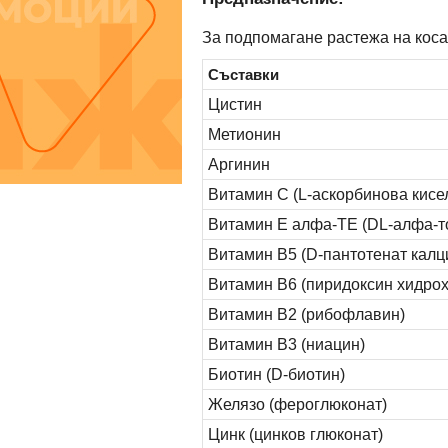
За подпомагане растежа на косат
Съставки
Цистин
Метионин
Аргинин
Витамин С (L-аскорбинова кисе
Витамин Е алфа-TE (DL-алфа-т
Витамин B5 (D-пантотенат калц
Витамин В6 (пиридоксин хидро
Витамин В2 (рибофлавин)
Витамин В3 (ниацин)
Биотин (D-биотин)
Желязо (фероглюконат)
Цинк (цинков глюконат)