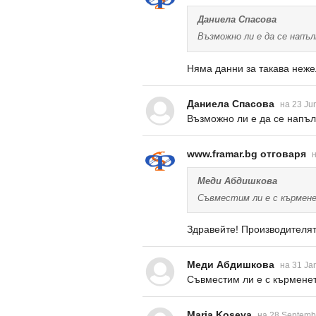
Даниела Спасова
Възможно ли е да се напъ
Няма данни за такава неже
Даниела Спасова
на 23 Ju
Възможно ли е да се напъл
www.framar.bg отговаря
н
Меди Абдишкова
Съвместим ли е с кърмен
Здравейте! Производителят
Меди Абдишкова
на 31 Ja
Съвместим ли е с кърмене
Maria Koseva
на 28 Septemb