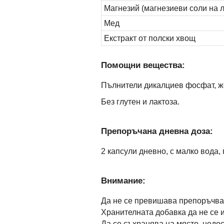
Магнезий (магнезиеви соли на 
Мед
Екстракт от полски хвощ
Помощни вещества:
Пълнители дикалциев фосфат, же
Без глутен и лактоза.
Препоръчана дневна доза:
2 капсули дневно, с малко вода,
Внимание:
Да не се превишава препоръчва
Хранителната добавка да не се 
Да се съхранява на място, недос