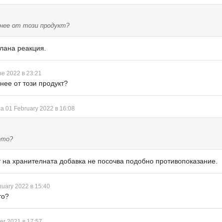
лнее от този продукт?
лана реакция.
ne 2022 в 23:21
нее от този продукт?
а 01 February 2022 в 16:08
ето?
 на хранителната добавка не посочва подобно противопоказание.
nuary 2022 в 15:40
то?
er 2021 в 17:57