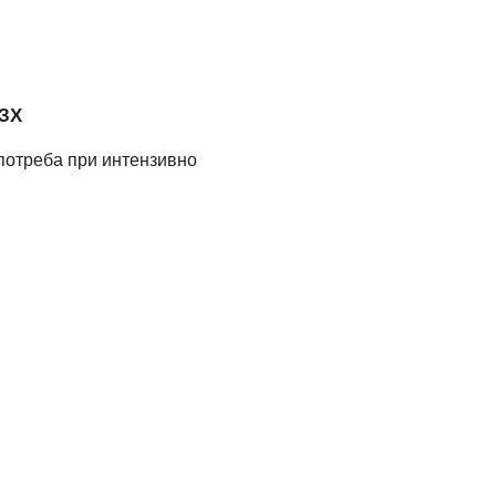
 ЗХ
употреба при интензивно