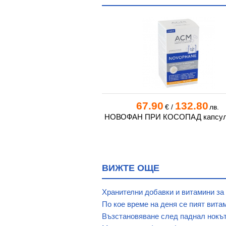
0
115.20
67.90
132.80
€
/
лв.
€
/
лв.
РМУЛА С КЕРАТИН ЗА
НОВОФАН ПРИ КОСОПАД капсули
ОСА капсули * 90
ВИЖТЕ ОЩЕ
Хранителни добавки и витамини за
По кое време на деня се пият вита
Възстановяване след паднал нокъ