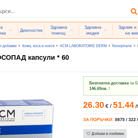
на
Здравна
Здравна
Здраве и
Диагностик
ека
помощ
медия
на жи
и добавки
Кожа, коса и нокти
ACM LABORATOIRE DERM
Novophane
ОПАД капсули * 60
Безплатна доставка
за Б
146.69лв.
!
26.30
51.44
€
/
л
ЗА ПОРЪЧКИ:
0875 / 322
Добави в любими