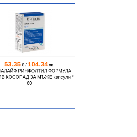
Нов
53.35
104.34
43.50
85
€
/
лв.
€
/
АЛАЙФ РИНФОЛТИЛ ФОРМУЛА
КЕРАТИН МАКС + ВИТА
В КОСОПАД ЗА МЪЖЕ капсули *
240 г BIOC
60