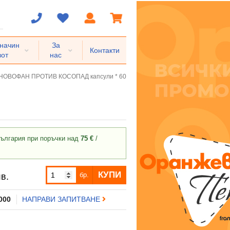
 начин
За
Контакти
вот
нас
НОВОФАН ПРОТИВ КОСОПАД капсули * 60
ългария при поръчки над
75 €
/
КУПИ
бр.
в.
 000
НАПРАВИ ЗАПИТВАНЕ