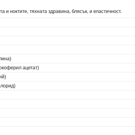
а и ноктите, тяхната здравина, блясък, и еластичност.
лина)
окоферил ацетат)
ий)
хлорид)