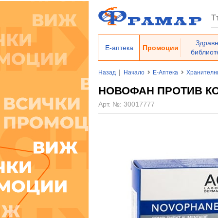
Здрав
Е-аптека
Промоции
библиот
|
Назад
Начало
Е-Аптека
Хранителн
НОВОФАН ПРОТИВ КОС
Арт. №:
30017777