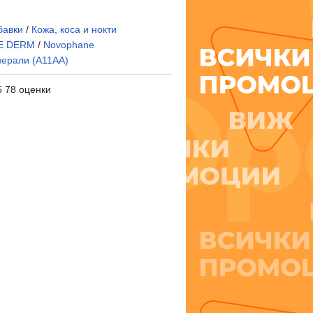
бавки
/
Кожа, коса и нокти
E DERM
/
Novophane
нерали (A11AA)
5 78 оценки