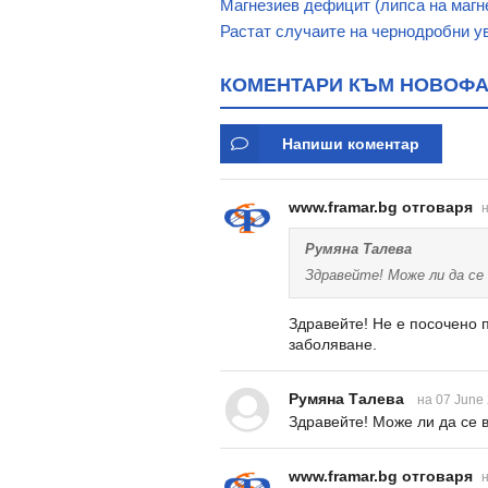
Магнезиев дефицит (липса на магн
Растат случаите на чернодробни у
КОМЕНТАРИ КЪМ НОВОФАН
Напиши коментар
www.framar.bg отговаря
н
Румяна Талева
Здравейте! Може ли да се
Здравейте! Не е посочено 
заболяване.
Румяна Талева
на 07 June 
Здравейте! Може ли да се
www.framar.bg отговаря
н