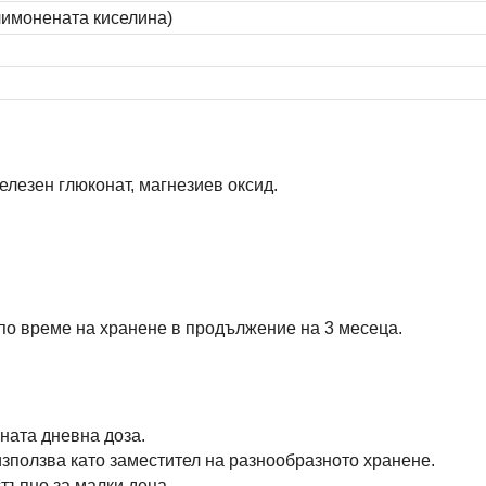
лимонената киселина)
лезен глюконат, магнезиев оксид.
 по време на хранене в продължение на 3 месеца.
ната дневна доза.
използва като заместител на разнообразното хранене.
тъпно за малки деца.