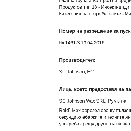
Главна група 3-Контрол на вред
Продуктов тип 18 - Инсектициди,
Категория на потребителите - М
Номер на разрешение за пуск
№ 1461-3.13.04.2016
Производител:
SC Johnson, ЕС.
Лице, което предоставя на па
SC Johnson Wax SRL, Румъния
Raid" Мах аерозол срещу пълзя
секунди хлебарките и техните я
употреба срещу други пълзящи н