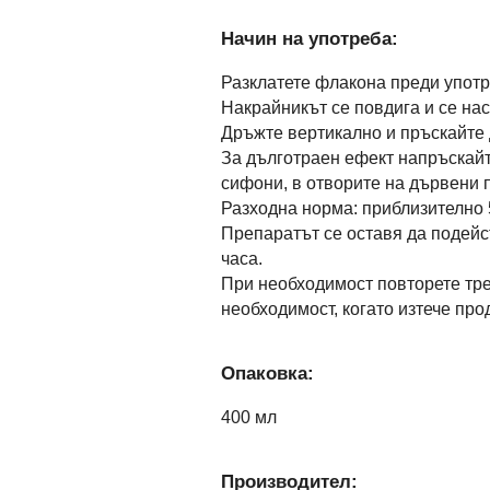
Начин на употреба:
Разклатете флакона преди употр
Накрайникът се повдига и се нас
Дръжте вертикално и пръскайте д
За дълготраен ефект напръскайт
сифони, в отворите на дървени 
Разходна норма: приблизително 5
Препаратът се оставя да подейс
часа.
При необходимост повторете тре
необходимост, когато изтече пр
Опаковка:
400 мл
Производител: