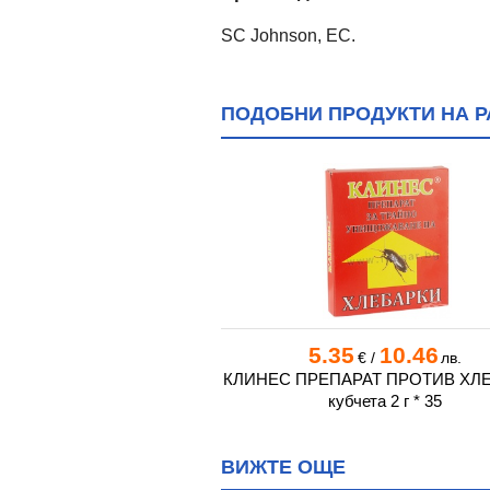
SC Johnson, ЕС.
ПОДОБНИ ПРОДУКТИ НА Р
0
5.28
5.35
10.46
€
/
лв.
€
/
лв.
К ПУДРА 100 г
КЛИНЕС ПРЕПАРАТ ПРОТИВ ХЛ
кубчета 2 г * 35
ВИЖТЕ ОЩЕ