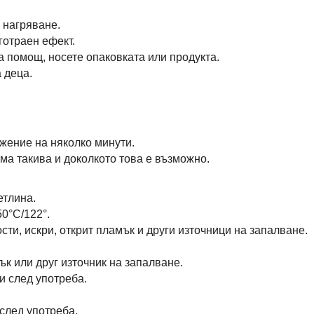
 нагряване.
готраен ефект.
 помощ, носете опаковката или продукта.
 деца.
ение на няколко минути.
ма такива и доколкото това е възможно.
етлина.
50°C/122°.
ти, искри, открит пламък и други източници на запалване.
ък или друг източник на запалване.
и след употреба.
след употреба.