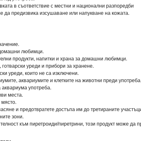
ката в съответствие с местни и национални разпоредби
е да предизвика изсушаване или напукване на кожата.
начение.
 домашни любимци.
телни продукти, напитки и храна за домашни любимци.
, готварски уреди и прибори за хранене.
ски уреди, които не са изключени.
иумите, аквариумите и клетките на животни преди употреба
 аквариума употреба.
иви места.
 място.
асяне и предотвратете достъпа им до третираните участъци
ните зони.
телност към пиретроиди/пиретрини, този продукт може да 