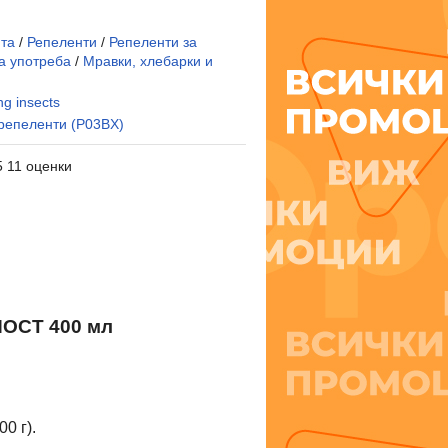
ита
/
Репеленти
/
Репеленти за
а употреба
/
Мравки, хлебарки и
ng insects
 репеленти (P03BX)
5 11 оценки
ОСТ 400 мл
0 г).