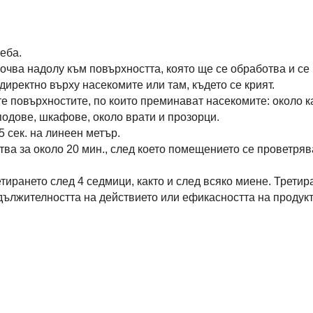
еба.
очва надолу към повърхността, която ще се обработва и се 
иректно върху насекомите или там, където се крият.
е повърхностите, по които преминават насекомите: около к
подове, шкафове, около врати и прозорци.
 сек. на линеен метър.
тва за около 20 мин., след което помещението се проветряв
тирането след 4 седмици, както и след всяко миене. Третир
одължителността на действието или ефикасността на продук