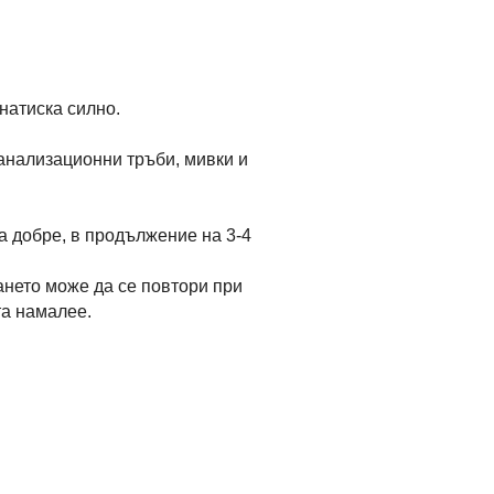
натиска силно.
анализационни тръби, мивки и
а добре, в продължение на 3-4
ането може да се повтори при
та намалее.