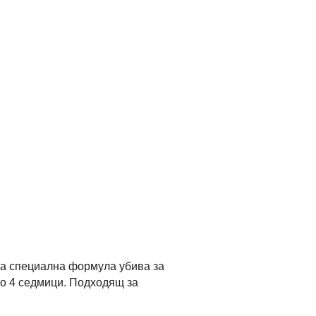
та специална формула убива за
до 4 седмици. Подходящ за