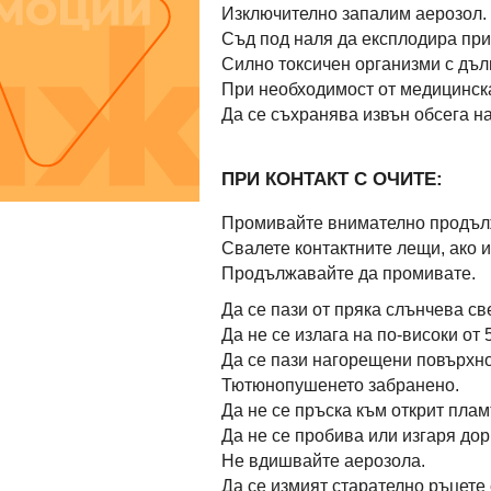
Изключително запалим аерозол.
Съд под наля да експлодира при
Силно токсичен организми с дъл
При необходимост от медицинска
Да се съхранява извън обсега на
ПРИ КОНТАКТ С ОЧИТЕ:
Промивайте внимателно продълж
Свалете контактните лещи, ако и
Продължавайте да промивате.
Да се пази от пряка слънчева св
Да не се излага на по-високи от 
Да се пази нагорещени повърхнос
Тютюнопушенето забранено.
Да не се пръска към открит плам
Да не се пробива или изгаря дор
Не вдишвайте аерозола.
Да се измият старателно ръцете 