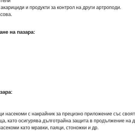
ители
 акарициди и продукти за контрол на други артроподи.
асова.
ане на пазара:
зара:
щи насекоми с накрайник за прецизно приложение със своя
йца, като осигурява дълготрайна защита в продължение на 
асекоми като мравки, паяци, стоножки и др.