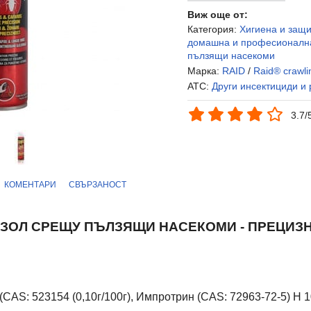
Виж още от:
Категория:
Хигиена и защ
домашна и професионалн
пълзящи насекоми
Марка:
RAID
/
Raid® crawli
ATC:
Други инсектициди и
3.7/
КОМЕНТАРИ
СВЪРЗАНОСТ
ЗОЛ СРЕЩУ ПЪЛЗЯЩИ НАСЕКОМИ - ПРЕЦИЗН
CAS: 523154 (0,10г/100г), Импротрин (CAS: 72963-72-5) Н 10