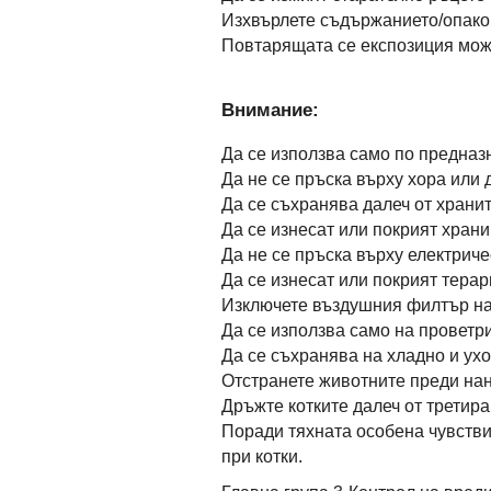
Изхвърлете съдържанието/опаков
Повтарящата се експозиция мож
Внимание:
Да се използва само по предназ
Да не се пръска върху хора или
Да се съхранява далеч от храни
Да се изнесат или покрият храни
Да не се пръска върху електриче
Да се изнесат или покрият терар
Изключете въздушния филтър на
Да се използва само на проветр
Да се съхранява на хладно и ухо
Отстранете животните преди нан
Дръжте котките далеч от третира
Поради тяхната особена чувстви
при котки.