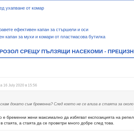
ед ухапване от комар
равете ефективен капан за стършели и оси
ен капан за мухи и комари от пластмасова бутилка
РОЗОЛ СРЕЩУ ПЪЛЗЯЩИ НАСЕКОМИ - ПРЕЦИЗН
а 16 July 2020 в 15:56
скам докато съм бременна? След което не се влиза в стаята за около 
 е бременни жени максимално да избягват експозицията на репелен
в стаята, а стаята да се проветри много добре след това.