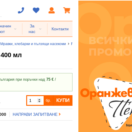
 начин
За
Контакти
вот
нас
Мравки, хлебарки и пълзящи насекоми
RAID
Raid® crawling insects
РА
400 мл
ългария при поръчки над
75 €
/
КУПИ
бр.
.
 000
НАПРАВИ ЗАПИТВАНЕ