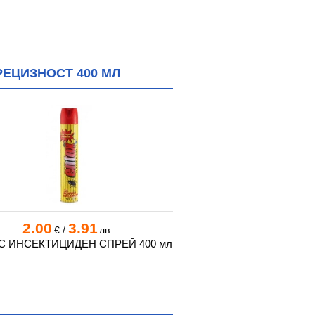
ЕЦИЗНОСТ 400 МЛ
2.00
3.91
3.10
6.0
€
/
лв.
€
/
С ИНСЕКТИЦИДЕН СПРЕЙ 400 мл
БИОТЕК ЕК ИНСЕ
ЕМУЛСИОНЕН КОНЦЕНТР