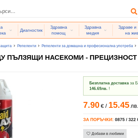
на
Здравна
Здравна
Здраве и
Диагностик
ека
помощ
медия
на жи
защита
Репеленти
Репеленти за домашна и професионална употреба
У ПЪЛЗЯЩИ НАСЕКОМИ - ПРЕЦИЗНОСТ 
Безплатна доставка
за Б
146.69лв.
!
7.90
15.45
€
/
лв
ЗА ПОРЪЧКИ:
0875 / 322
Добави в любими