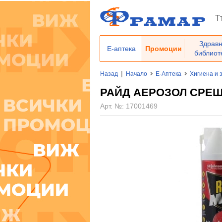
Здрав
Е-аптека
Промоции
библиот
|
Назад
Начало
Е-Аптека
Хигиена и 
РАЙД АЕРОЗОЛ СРЕЩ
Арт. №:
17001469