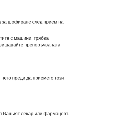
а за шофиране след прием на
тите с машини, трябва
ревишавайте препоръчваната
 него преди да приемете този
зал Вашият лекар или фармацевт.