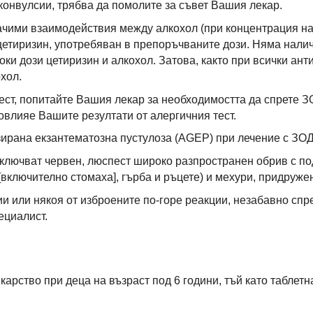
 конвулсии, трябва да помолите за съвет Вашия лекар.
чими взаимодействия между алкохол (при концентрация на а
цетиризин, употребяван в препоръчваните дози. Няма налич
ки дози цетиризин и алкохол. Затова, както при всички ант
хол.
ест, попитайте Вашия лекар за необходимостта да спрете З
овлияе Вашите резултати от алергичния тест.
ирана екзантематозна пустулоза (AGEP) при лечение с ЗО
ключват червен, люспест широко разпространен обрив с по
 [включително стомаха], гърба и ръцете) и мехури, придруже
и или някоя от изброените по-горе реакции, незабавно спре
ециалист.
карство при деца на възраст под 6 години, тъй като таблет