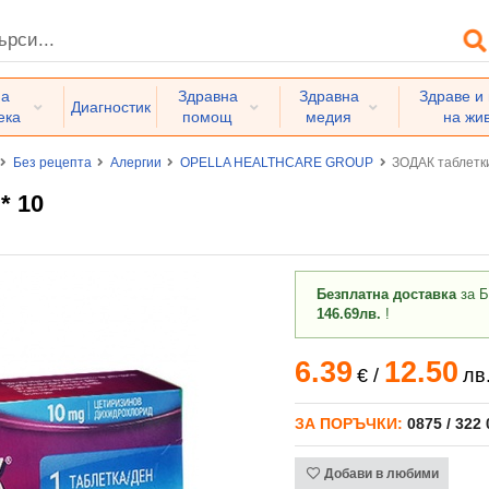
на
Здравна
Здравна
Здраве и
Диагностик
ека
помощ
медия
на жи
Без рецепта
Алергии
OPELLA HEALTHCARE GROUP
ЗОДАК таблетки
* 10
Безплатна доставка
за Б
146.69лв.
!
6.39
12.50
€
/
лв
ЗА ПОРЪЧКИ:
0875 / 322
Добави в любими