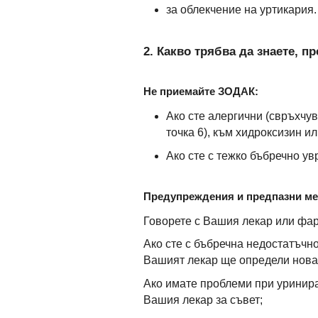
за облекчение на уртикария.
2. Какво трябва да знаете, 
Не приемайте ЗОДАК:
Ако сте алергични (свръхчу
точка 6), към хидроксизин и
Ако сте с тежко бъбречно ув
Предупреждения и предпазни м
Говорете с Вашия лекар или фа
Ако сте с бъбречна недостатъчно
Вашият лекар ще определи нова
Ако имате проблеми при уринира
Вашия лекар за съвет;