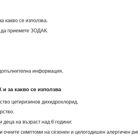
а какво се използва.
и да приемете ЗОДАК.
 допълнителна информация.
 и за какво се използва
тво цетиризинов дихидрохлорид.
рство.
 деца на възраст над 6 години:
 и очните симптоми на сезонен и целогодишен алергичен рин