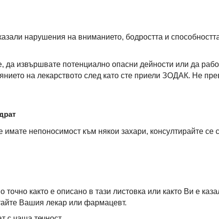
казали нарушения на вниманието, бодростта и способностт
, да извършвате потенциално опасни дейности или да рабо
янието на лекарството след като сте приели ЗОДАК. Не п
драт
е имате непоносимост към някои захари, консултирайте се с
 точно както е описано в тази листовка или както Ви е ка
итайте Вашия лекар или фармацевт.
т с чаша течност.