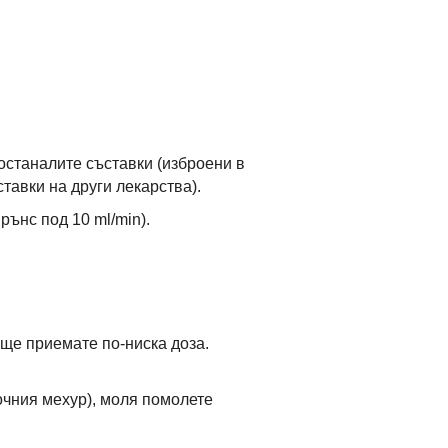
останалите съставки (изброени в
тавки на други лекарства).
рънс под 10 ml/min).
 ще приемате по-ниска доза.
очния мехур), моля помолете