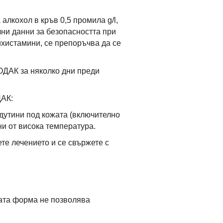
лкохол в кръв 0,5 промила g/l,
ни данни за безопасността при
ихистамини, се препоръчва да се
ОДАК за няколко дни преди
ДАК:
дутини под кожата (включително
ни от висока температура.
те лечението и се свържете с
ната форма не позволява