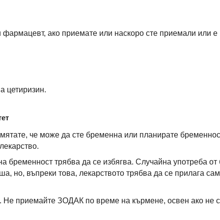
фармацевт, ако приемате или наскоро сте приемали или е
а цетиризин.
тет
смятате, че може да сте бременна или планирате бременнос
лекарство.
а бременност трябва да се избягва. Случайна употреба от
а, но, въпреки това, лекарството трябва да се прилага са
 Не приемайте ЗОДАК по време на кърмене, освен ако не с