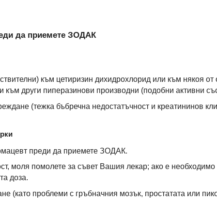
преди да приемете ЗОДАК
вствителни) към цетиризин дихидрохлорид или към някоя от 
ли към други пиперазинови производни (подобни активни със
реждане (тежка бъбречна недостатъчност и креатининов кли
ерки
рмацевт преди да приемете ЗОДАК.
ст, моля помолете за съвет Вашия лекар; ако е необходимо
та доза.
не (като проблеми с гръбначния мозък, простатата или пик