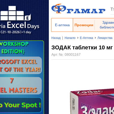
Здрав
Е-аптека
Промоции
библиот
|
Назад
Начало
Е-Аптека
Лекарства
ЗОДАК таблетки 10 мг 
Арт. №:
08001167