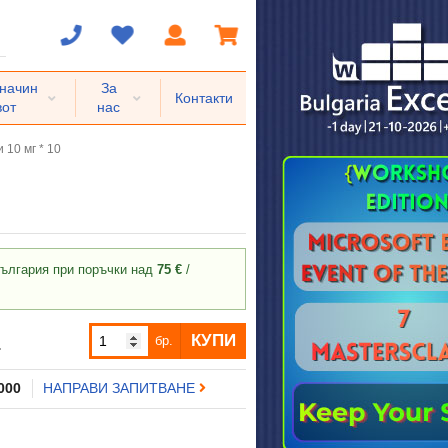
 начин
За
Контакти
вот
нас
 10 мг * 10
ългария при поръчки над
75 €
/
КУПИ
бр.
.
 000
НАПРАВИ ЗАПИТВАНЕ