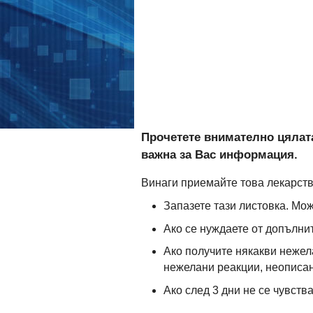
Прочетете внимателно цялата
важна за Вас информация.
Винаги приемайте това лекарство
Запазете тази листовка. Мож
Ако се нуждаете от допълни
Ако получите някакви нежел
нежелани реакции, неописани
Ако след 3 дни не се чувств