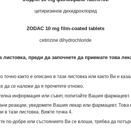
цетиризинов дихидрохлорид
ZODAC 10 mg film-coated tablets
cetirizine dihydrochloride
 листовка, преди да започнете да приемате това лек
 точно както е описано в тази листовка или както Ви е ка
е да се наложи да я прочетете отново.
телна информация или съвет, попитайте Вашия фармацевт.
ани реакции, уведомете Вашия лекар или фармацевт. Това
 в тази листовка. Вижте точка 4.
ате по-добре или състоянието Ви се влоши, трябва да потъ