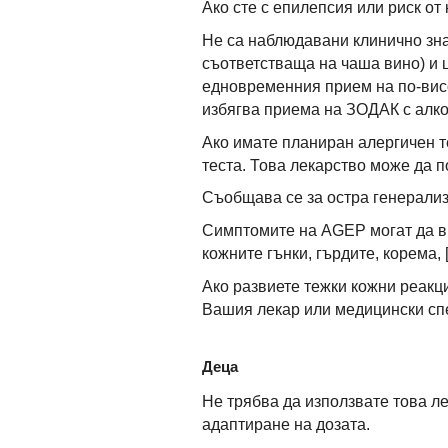
Ако сте с епилепсия или риск от
Не са наблюдавани клинично зна
съответстваща на чаша вино) и 
едновременния прием на по-висо
избягва приема на ЗОДАК с алко
Ако имате планиран алергичен т
теста. Това лекарство може да п
Съобщава се за остра генерализ
Симптомите на AGEP могат да в
кожните гънки, гърдите, корема,
Ако развиете тежки кожни реакци
Вашия лекар или медицински сп
Деца
Не трябва да използвате това ле
адаптиране на дозата.