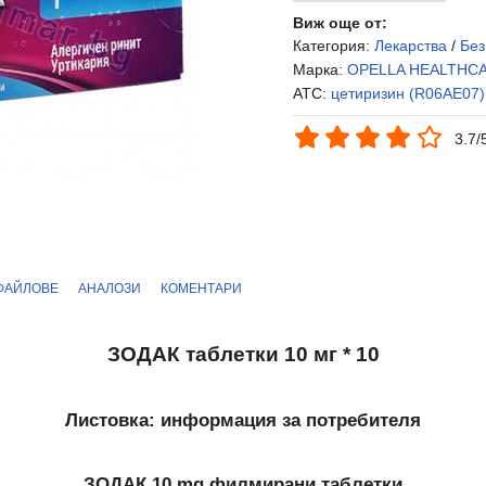
Виж още от:
Категория:
Лекарства
/
Без
Марка:
OPELLA HEALTHC
ATC:
цетиризин (R06AE07)
3.7/
ФАЙЛОВЕ
АНАЛОЗИ
КОМЕНТАРИ
ЗОДАК таблетки 10 мг * 10
Листовка: информация за потребителя
ЗОДАК 10 mg филмирани таблетки