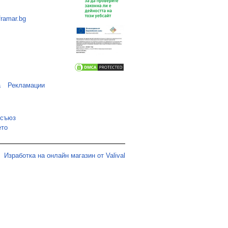
framar.bg
а
Рекламации
 съюз
ето
Изработка на онлайн магазин от Valival