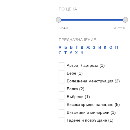
ПО ЦЕНА
0.64 €
20.55 €
ПРЕДНАЗНАЧЕНИЕ
А
Б
В
Г
Д
Ж
З
И
К
О
П
С
Т
У
Х
Ч
Артрит / артроза
(1)
Бебе
(1)
Болезнена менструация
(2)
Болка
(2)
Бъбреци
(1)
Високо кръвно налягане
(5)
Витамини и минерали
(1)
Гадене и повръщане
(1)
Гастрит, колит и язва
(3)