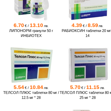
6.70
13.10
4.39
8.59
€
/
лв.
€
/
лв.
ЛИПОНОРМ гранули 50 г
РАБИОКСИН таблетки 20 мг
ИНБИОТЕХ
14
5.54
10.84
5.70
11.15
€
/
лв.
€
/
лв.
ТЕЛСОЛ ПЛЮС таблетки 80 мг /
ТЕЛСОЛ ПЛЮС таблетки 80 м
12.5 мг * 28
25 мг * 28