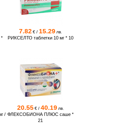
7.82
15.29
€
/
лв.
 *
РИКСЕЛТО таблетки 10 мг * 10
20.55
40.19
€
/
лв.
г /
ФЛЕКСОБИОНА ПЛЮС саше *
21