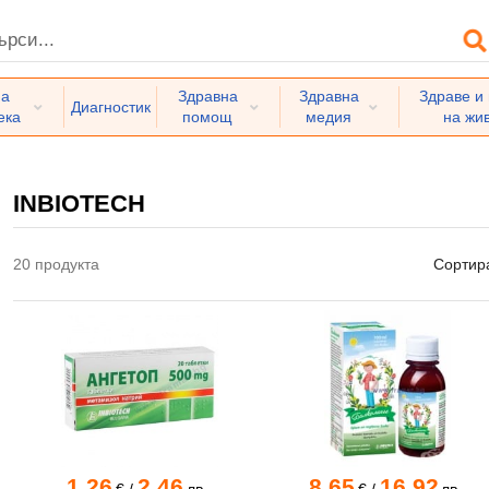
на
Здравна
Здравна
Здраве и
Диагностик
ека
помощ
медия
на жи
H
INBIOTECH
20 продукта
Сортир
1.26
2.46
8.65
16.92