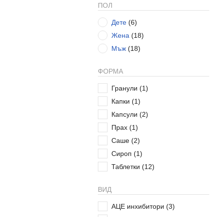
ПОЛ
Главоболие
(1)
Дете
(6)
Грип и простуда
(1)
Жена
(18)
Гърло
(1)
Мъж
(18)
Детоксикация
(1)
Дихателна система
(3)
ФОРМА
Жлъчка
(1)
Зъби
Гранули
(2)
(1)
Имунна система
Капки
(1)
(2)
Инфекция с Helicobacter pylori
Капсули
(2)
(2)
Прах
(1)
Исхемична болест на сърцето
Саше
(2)
(1)
Сироп
(1)
Кости
(2)
Таблетки
(12)
Кръвоносна система
(2)
Опорно-двигателна система
ВИД
(4)
АЦЕ инхибитори
(3)
Отслабване
(1)