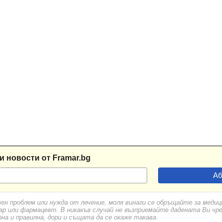
и новости от Framar.bg
вен проблем или нужда от лечение, моля винаги се обръщайте за меди
ар или фармацевт. В никакъв случай не възприемайте дадената Ви чр
а и правилна, дори и същата да се окаже такава.