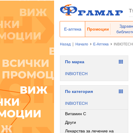
Здрав
Е-аптека
Промоции
библиот
|
Назад
Начало
Е-Аптека
INBIOTEC
По марка
INBIOTECH
По категория
INBIOTECH
Витамин С
Други
Лекарства за лечение на