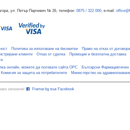
гора, ул. Петър Парчевич № 26, телефон:
0875 / 322 000
, e-mail:
office@
ност
Политика за използване на бисквитки
Право на отказ от договор
истрирани клиенти
Отказ от сделка
Промоции и безплатна доставка
та
упка онлайн, можете да ползвате сайта ОРС
Български Фармацевтичен
Комисия за защита на потребителите
Министерство на здравеопазван
рава запазени!
Framar.bg във Facebook