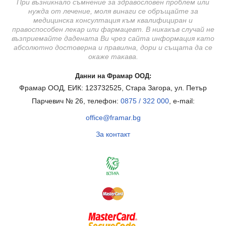
При възникнало съмнение за здравословен проблем или
нужда от лечение, моля винаги се обръщайте за
медицинска консултация към квалифициран и
правоспособен лекар или фармацевт. В никакъв случай не
възприемайте дадената Ви чрез сайта информация като
абсолютно достоверна и правилна, дори и същата да се
окаже такава.
Данни на Фрамар ООД:
Фрамар ООД, ЕИК: 123732525, Стара Загора, ул. Петър
Парчевич № 26, телефон:
0875 / 322 000
, e-mail:
office@framar.bg
За контакт