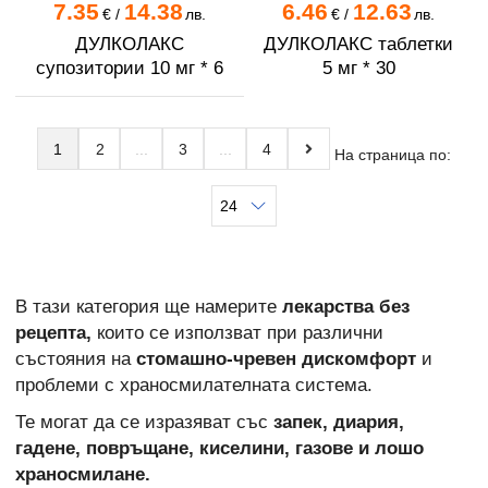
7.35
14.38
6.46
12.63
€
/
лв.
€
/
лв.
ДУЛКОЛАКС
ДУЛКОЛАКС таблетки
супозитории 10 мг * 6
5 мг * 30
1
2
3
4
На страница по:
В тази категория ще намерите
лекарства без
рецепта,
които се използват при различни
състояния на
стомашно-чревен дискомфорт
и
проблеми с храносмилателната система.
Те могат да се изразяват със
запек, диария,
гадене, повръщане, киселини, газове и лошо
храносмилане.