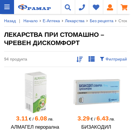
Назад
|
Начало
Е-Аптека
Лекарства
Без рецепта
Стома
ЛЕКАРСТВА ПРИ СТОМАШНО –
ЧРЕВЕН ДИСКОМФОРТ
94 продукта
Филтрирай
3.11
6.08
3.29
6.43
€
/
лв.
€
/
лв.
АЛМАГЕЛ перорална
БИЗАКОДИЛ