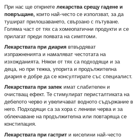
При нас ще откриете
лекарства срещу гадене и
повръщане,
които най-често се използват, за да
тушират прилошаването, свързано с пътуване.
Голяма част от тях са хомеопатични продукти и се
прилагат преди появата на симптоми.
Лекарствата при диария
втвърдяват
изпражненията и намаляват честотата на
изхожданията. Някои от тях са подходящи и за
деца, но при тежка, упорита и продължителна
диария е добре да се консултирате със специалист.
Лекарствата при запек
имат слабителен и
очистващ ефект. Те стимулират перисталтиката на
дебелото черво и увеличават водното съдържание в
него. Подходящи са за хора с лениви черва и за
облекчаване на продължителна или повтаряща се
констипация.
Лекарствата при гастрит
и киселини най-често