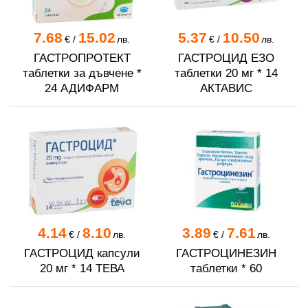
7.68
15.02
5.37
10.50
€
/
лв.
€
/
лв.
ГАСТРОПРОТЕКТ
ГАСТРОЦИД ЕЗО
таблетки за дъвчене *
таблетки 20 мг * 14
24 АДИФАРМ
АКТАВИС
4.14
8.10
3.89
7.61
€
/
лв.
€
/
лв.
ГАСТРОЦИД капсули
ГАСТРОЦИНЕЗИН
20 мг * 14 ТЕВА
таблетки * 60