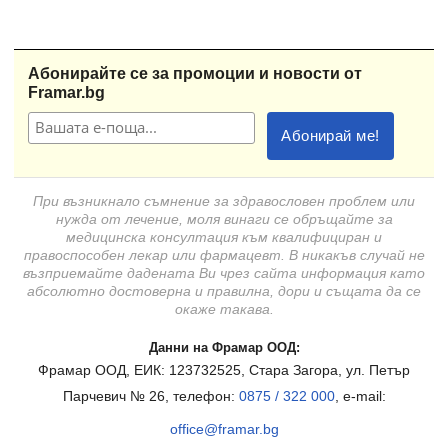
Абонирайте се за промоции и новости от
Framar.bg
При възникнало съмнение за здравословен проблем или
нужда от лечение, моля винаги се обръщайте за
медицинска консултация към квалифициран и
правоспособен лекар или фармацевт. В никакъв случай не
възприемайте дадената Ви чрез сайта информация като
абсолютно достоверна и правилна, дори и същата да се
окаже такава.
Данни на Фрамар ООД:
Фрамар ООД, ЕИК: 123732525, Стара Загора, ул. Петър
Парчевич № 26, телефон:
0875 / 322 000
, e-mail:
office@framar.bg