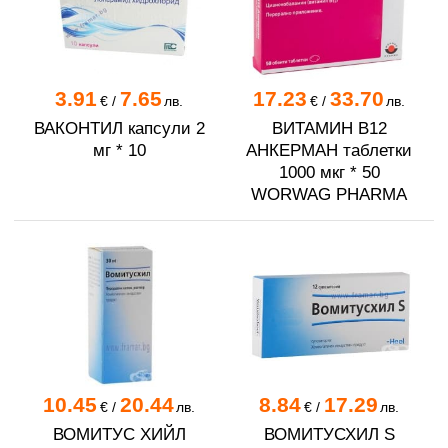
3.91
7.65
17.23
33.70
€
/
лв.
€
/
лв.
ВАКОНТИЛ капсули 2
ВИТАМИН B12
мг * 10
АНКЕРМАН таблетки
1000 мкг * 50
WORWAG PHARMA
10.45
20.44
8.84
17.29
€
/
лв.
€
/
лв.
ВОМИТУС ХИЙЛ
ВОМИТУСХИЛ S