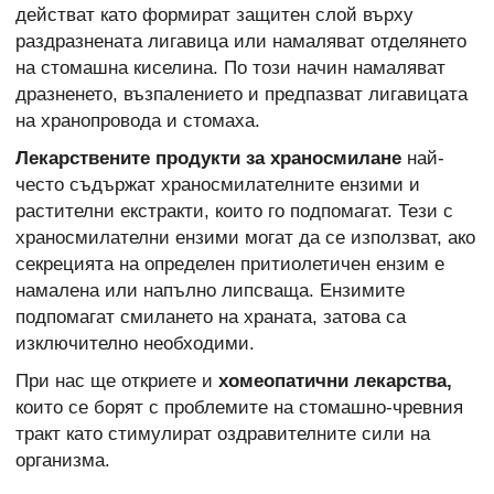
действат като формират защитен слой върху
раздразнената лигавица или намаляват отделянето
на стомашна киселина. По този начин намаляват
дразненето, възпалението и предпазват лигавицата
на хранопровода и стомаха.
Лекарствените продукти за храносмилане
най-
често съдържат храносмилателните ензими и
растителни екстракти, които го подпомагат. Тези с
храносмилателни ензими могат да се използват, ако
секрецията на определен притиолетичен ензим е
намалена или напълно липсваща. Ензимите
подпомагат смилането на храната, затова са
изключително необходими.
При нас ще откриете и
хомеопатични лекарства,
които се борят с проблемите на стомашно-чревния
тракт като стимулират оздравителните сили на
организма.