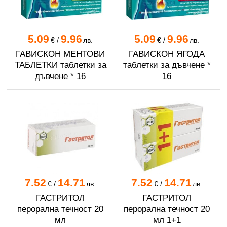
5.09
9.96
5.09
9.96
€
/
лв.
€
/
лв.
ГАВИСКОН МЕНТОВИ
ГАВИСКОН ЯГОДА
ТАБЛЕТКИ таблетки за
таблетки за дъвчене *
дъвчене * 16
16
7.52
14.71
7.52
14.71
€
/
лв.
€
/
лв.
ГАСТРИТОЛ
ГАСТРИТОЛ
перорална течност 20
перорална течност 20
мл
мл 1+1