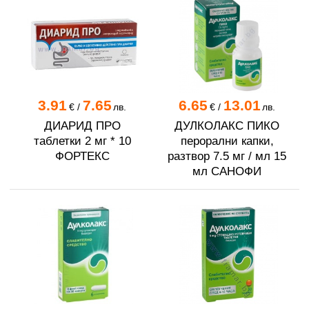
3.91
7.65
6.65
13.01
€
/
лв.
€
/
лв.
ДИАРИД ПРО
ДУЛКОЛАКС ПИКО
таблетки 2 мг * 10
перорални капки,
ФОРТЕКС
разтвор 7.5 мг / мл 15
мл САНОФИ