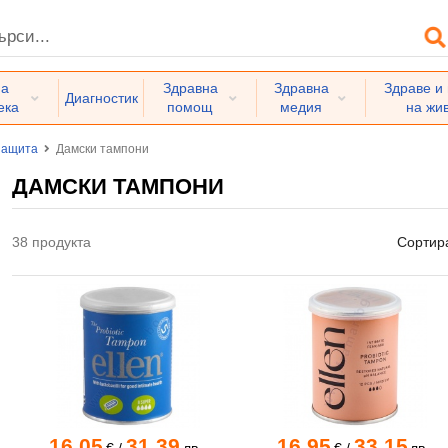
на
Здравна
Здравна
Здраве и
Диагностик
ека
помощ
медия
на жи
защита
Дамски тампони
ДАМСКИ ТАМПОНИ
38 продукта
Сортир
16.05
31.39
16.95
33.15