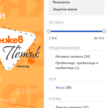
Репеленти
Защитни маски
ПО ЦЕНА
1.70 €
60.74 €
ПРЕДНАЗНАЧЕНИЕ
Интимна хигиена
(34)
Пробиотици, пребиотици и
синбиотици
(1)
ПОЛ
Жена
(38)
ФОРМА
Дамски тампони
(37)