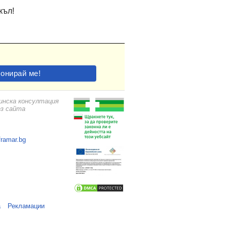
къл!
цинска консултация
ез сайта
framar.bg
а
Рекламации