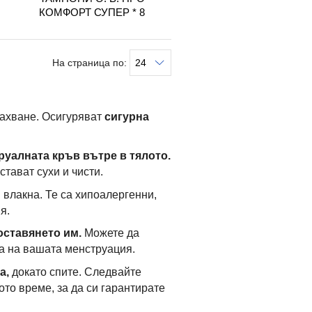
КОМФОРТ СУПЕР * 8
На страница по:
махване. Осигуряват
сигурна
руалната кръв вътре в тялото.
стават сухи и чисти.
влакна. Те са хипоалергенни,
я.
оставянето им.
Можете да
а на вашата менструация.
а,
докато спите. Следвайте
то време, за да си гарантирате