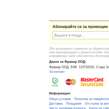
Абонирайте се за промоции 
При възникнало съмнение за здравосло
към квалифициран и правоспособен лек
информация като абсолютно достоверн
Данни на Фрамар ООД:
Фрамар ООД, ЕИК: 123732525, Стара За
За контакт
Информация:
Общи условия
Политика за поверител
Доставка
Плащания
Отстъпки за рег
Често задавани въпроси
Карта на сай