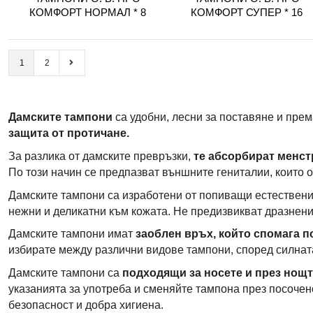
КОМФОРТ НОРМАЛ * 8
КОМФОРТ СУПЕР * 16
1
2
Дамските тампони
са удобни, лесни за поставяне и пре
защита от протичане.
За разлика от дамските превръзки,
те абсорбират менст
По този начин се предпазват външните гениталии, които о
Дамските тампони са изработени от попиващи естествени 
нежни и деликатни към кожата. Не предизвикват дразнени
Дамските тампони имат
заоблен връх, който спомага п
избирате между различни видове тампони, според силнат
Дамските тампони са
подходящи за носете и през нощт
указанията за употреба и сменяйте тампона през посочено
безопасност и добра хигиена.