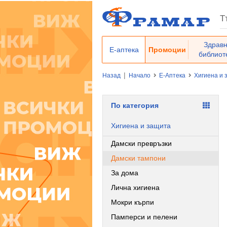
Здрав
Е-аптека
Промоции
библиот
|
Назад
Начало
Е-Аптека
Хигиена и 
По категория
Хигиена и защита
Дамски превръзки
Дамски тампони
За дома
Лична хигиена
Мокри кърпи
Памперси и пелени