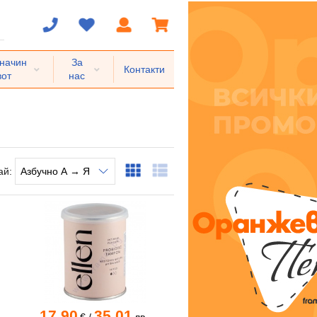
 начин
За
Контакти
вот
нас
ай:
17.90
35.01