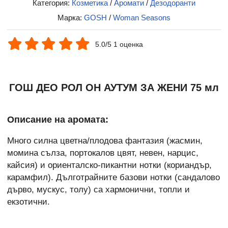
Категория:
Козметика
/
Аромати
/
Дезодоранти
Марка:
GOSH
/
Woman Seasons
5.0/5 1 оценка
ГОШ ДЕО РОЛ ОН АУТУМ ЗА ЖЕНИ 75 мл
Описание на аромата:
Много силна цветна/плодова фантазия (жасмин,
момина сълза, портокалов цвят, невен, нарцис,
кайсия) и ориенталско-пикантни нотки (кориандър,
карамфил). Дълготрайните базови нотки (сандалово
дърво, мускус, толу) са хармонични, топли и
екзотични.