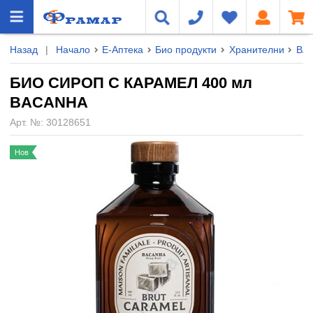
Назад
|
Начало
Е-Аптека
Био продукти
Хранителни
BA
БИО СИРОП С КАРАМЕЛ 400 мл
BACANHA
Арт. №:
30128651
Нов