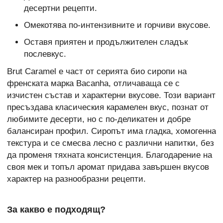
десертни рецепти.
Омекотява по-интензивните и горчиви вкусове.
Оставя приятен и продължителен сладък
послевкус.
Brut Caramel е част от серията био сиропи на
френската марка Bacanha, отличаваща се с
изчистен състав и характерни вкусове. Този вариант
пресъздава класическия карамелен вкус, познат от
любимите десерти, но с по-деликатен и добре
балансиран профил. Сиропът има гладка, хомогенна
текстура и се смесва лесно с различни напитки, без
да променя тяхната консистенция. Благодарение на
своя мек и топъл аромат придава завършен вкусов
характер на разнообразни рецепти.
За какво е подходящ?