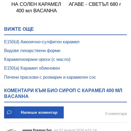
НА СОЛЕН КАРАМЕЛ
АГАВЕ - СВЕТЪЛ 680 г
400 мл BACANHA
ВИЖТЕ ОЩЕ
E150(d) Амонячно-сулфитен карамел
Видове лекарствени форми
Карамелизирани орехи (с масло)
E150(a) Карамел обикновен
Печени праскови с розмарин и карамелен сос
КОМЕНТАРИ КЪМ БИО СИРОП С КАРАМЕЛ 400 МЛ
BACANHA
Напиши коментар
0 коментара
www.framar.bg
на 07 August 2026 в 01:14