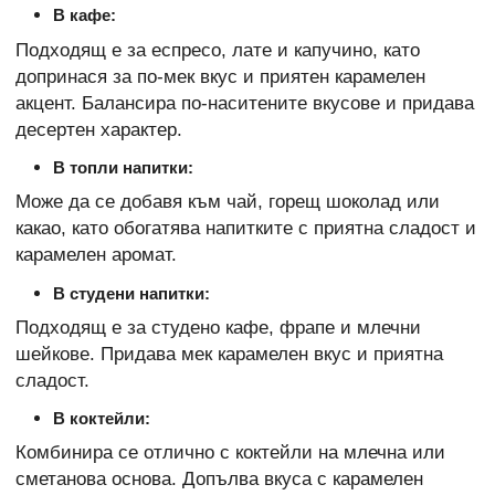
В кафе:
Подходящ е за еспресо, лате и капучино, като
допринася за по-мек вкус и приятен карамелен
акцент. Балансира по-наситените вкусове и придава
десертен характер.
В топли напитки:
Може да се добавя към чай, горещ шоколад или
какао, като обогатява напитките с приятна сладост и
карамелен аромат.
В студени напитки:
Подходящ е за студено кафе, фрапе и млечни
шейкове. Придава мек карамелен вкус и приятна
сладост.
В коктейли:
Комбинира се отлично с коктейли на млечна или
сметанова основа. Допълва вкуса с карамелен