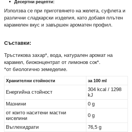
Десертни рецепти:
Използва се при приготвянето на желета, суфлета и
различни сладкарски изделия, като добавя плътен
карамелен вкус и завършен ароматен профил.
Съставки:
Тръстикова захар*, вода, натурален аромат на
карамел, биоконцентрат от лимонов сок*.
*от биологично земеделие.
Хранителни стойности
за 100 ml
304 kcal / 1298
Енергийна стойност
kJ
Мазнини
0 g
от които наситени мастни
0 g
киселини
Въглехидрати
76,5 g