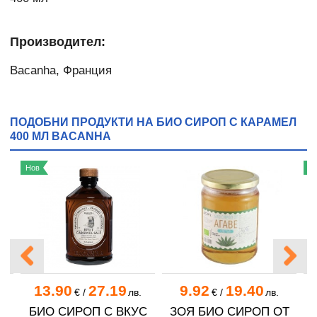
Производител:
Bacanha, Франция
ПОДОБНИ ПРОДУКТИ НА БИО СИРОП С КАРАМЕЛ
400 МЛ BACANHA
Нов
Н
13.90
27.19
9.92
19.40
.
€
/
лв.
€
/
лв.
ТО
БИО СИРОП С ВКУС
ЗОЯ БИО СИРОП ОТ
Б