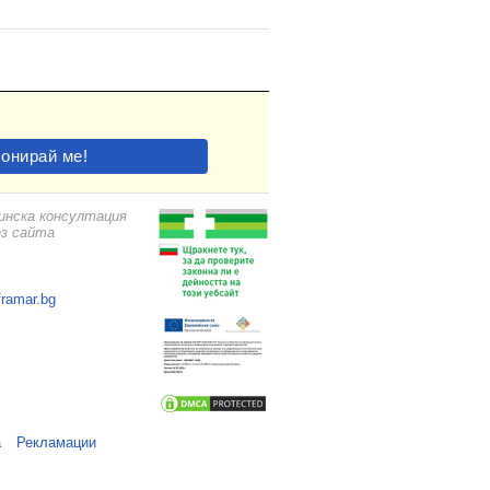
цинска консултация
ез сайта
framar.bg
а
Рекламации