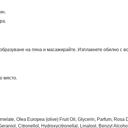
ин.
ра.
образуване на пяна и масажирайте. Изплакнете обилно с во
о място.
elate, Olea Europea (olive) Fruit Oil, Glycerin, Parfum, Rosa
niol, Citronellol, Hydroxycitronellal, Linalool, Benzyl Alcohol