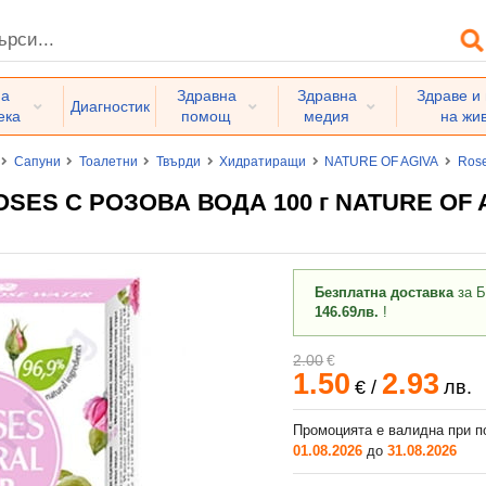
на
Здравна
Здравна
Здраве и
Диагностик
ека
помощ
медия
на жи
Сапуни
Тоалетни
Твърди
Хидратиращи
NATURE OF AGIVA
Ros
SES С РОЗОВА ВОДА 100 г NATURE OF 
Безплатна доставка
за Б
146.69лв.
!
2.00
€
1.50
2.93
€
/
лв.
Промоцията е валидна при п
01.08.2026
до
31.08.2026