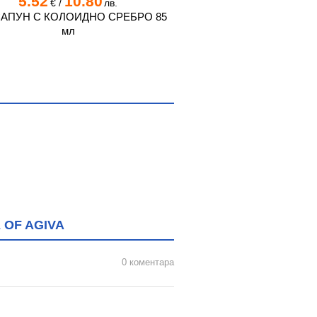
5.52
10.80
3.43
6.7
€
/
лв.
€
/
САПУН С КОЛОИДНО СРЕБРО 85
ГЛИЦЕРИНОВ САПУН 
мл
125 г
 OF AGIVA
0 коментара