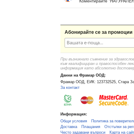
Коментирайте
"НАТУРАЛЕН
Абонирайте се за промоции 
При възникнало съмнение за здравосло
към квалифициран и правоспособен лек
информация като абсолютно достоверн
Данни на Фрамар ООД:
Фрамар ООД, ЕИК: 123732525, Стара За
За контакт
Информация:
Общи условия
Политика за поверител
Доставка
Плащания
Отстъпки за рег
Често задавани въпроси
Карта на сай