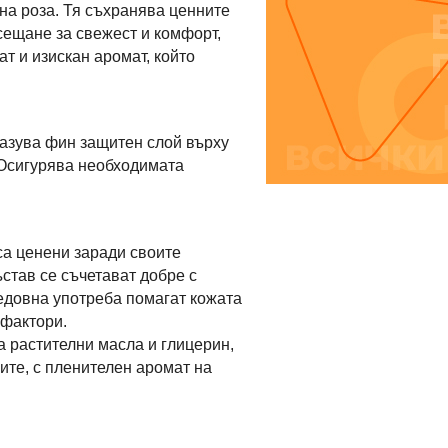
на роза. Тя съхранява ценните
сещане за свежест и комфорт,
ат и изискан аромат, който
разува фин защитен слой върху
 Осигурява необходимата
са ценени заради своите
став се съчетават добре с
едовна употреба помагат кожата
 фактори.
а растителни масла и глицерин,
ите, с пленителен аромат на