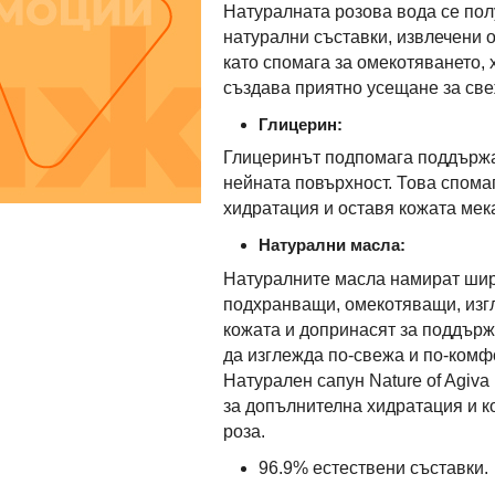
Натуралната розова вода се пол
натурални съставки, извлечени 
като спомага за омекотяването, 
създава приятно усещане за све
Глицерин:
Глицеринът подпомага поддържан
нейната повърхност. Това спома
хидратация и оставя кожата мек
Натурални масла:
Натуралните масла намират широ
подхранващи, омекотяващи, изгл
кожата и допринасят за поддърж
да изглежда по-свежа и по-комф
Натурален сапун Nature of Agiva
за допълнителна хидратация и к
роза.
96.9% естествени съставки.