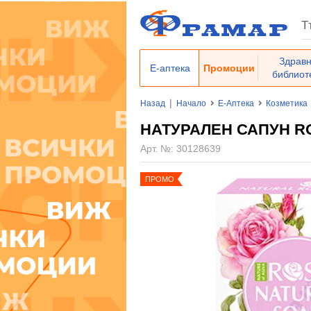
Здрав
Е-аптека
Промоции
библиот
|
Назад
Начало
Е-Аптека
Козметика
НАТУРАЛЕН САПУН RO
Арт. №:
30128639
ПРОМО