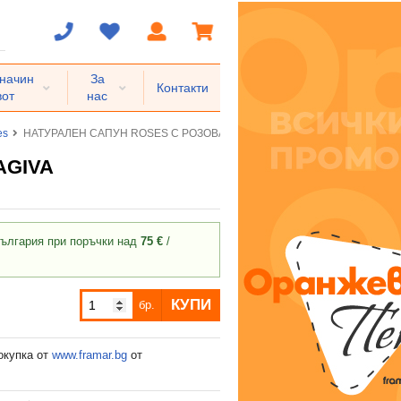
 начин
За
Контакти
вот
нас
es
НАТУРАЛЕН САПУН ROSES С РОЗОВА ВОДА 100 г NATURE OF AGIVA
AGIVA
ългария при поръчки над
75 €
/
КУПИ
бр.
окупка от
www.framar.bg
от