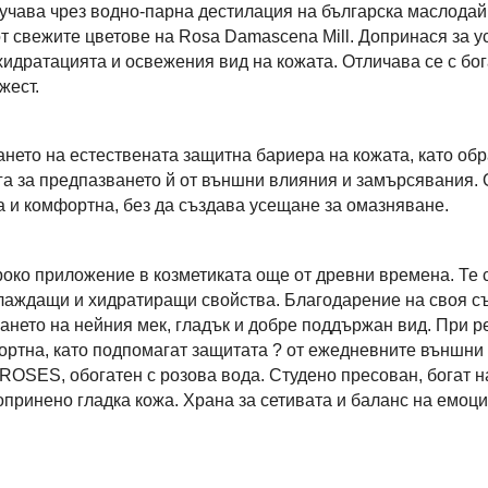
учава чрез водно-парна дестилация на българска маслодай
от свежите цветове на Rosa Damascena Mill. Допринася за у
хидратацията и освежения вид на кожата. Отличава се с бог
жест.
ето на естествената защитна бариера на кожата, като об
га за предпазването й от външни влияния и замърсявания.
а и комфортна, без да създава усещане за омазняване.
ко приложение в козметиката още от древни времена. Те 
аждащи и хидратиращи свойства. Благодарение на своя съ
ането на нейния мек, гладък и добре поддържан вид. При р
ортна, като подпомагат защитата ? от ежедневните външни
 ROSES, обогатен с розова вода. Студено пресован, богат н
опринено гладка кожа. Храна за сетивата и баланс на емоци