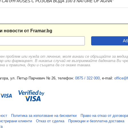
 САПУН ROSES С РОЗОВА ВОДА 100 г NATURE OF AGIVA"
и новости от Framar.bg
вен проблем или нужда от лечение, моля винаги се обръщайте за меди
ар или фармацевт. В никакъв случай не възприемайте дадената Ви чр
а и правилна, дори и същата да се окаже такава.
гора, ул. Петър Парчевич № 26, телефон:
0875 / 322 000
, e-mail:
office@
ност
Политика за използване на бисквитки
Право на отказ от договор
истрирани клиенти
Отказ от сделка
Промоции и безплатна доставка
та