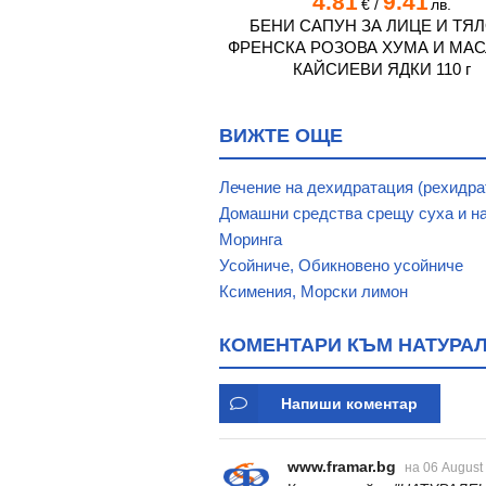
5
3.23
4.81
9.41
€
/
лв.
€
/
лв.
УН С ФОРМА НА СЪРЦЕ
БЕНИ САПУН ЗА ЛИЦЕ И ТЯЛ
60 г
ФРЕНСКА РОЗОВА ХУМА И МАС
КАЙСИЕВИ ЯДКИ 110 г
ВИЖТЕ ОЩЕ
Лечение на дехидратация (рехидра
Домашни средства срещу суха и на
Моринга
Усойниче, Обикновено усойниче
Ксимения, Морски лимон
КОМЕНТАРИ КЪМ НАТУРАЛЕ
Напиши коментар
www.framar.bg
на 06 August