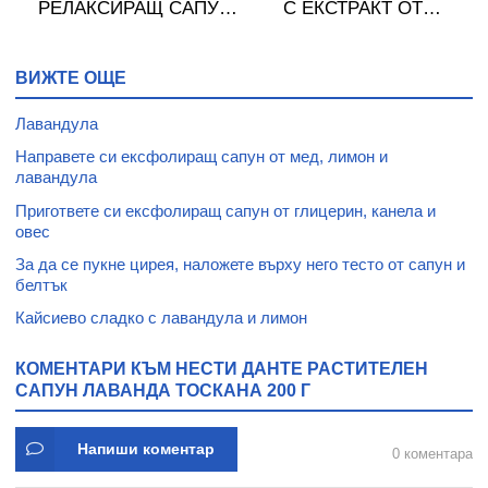
РЕЛАКСИРАЩ САПУН
С ЕКСТРАКТ ОТ
ТИ
С ЛАВАНДУЛА 250 г
ЛАВАНДУЛА 200 г
ВИЖТЕ ОЩЕ
Лавандула
Направете си ексфолиращ сапун от мед, лимон и
лавандула
Пригответе си ексфолиращ сапун от глицерин, канела и
овес
За да се пукне цирея, наложете върху него тесто от сапун и
белтък
Кайсиево сладко с лавандула и лимон
КОМЕНТАРИ КЪМ НЕСТИ ДАНТЕ РАСТИТЕЛЕН
САПУН ЛАВАНДА ТОСКАНА 200 Г
Напиши коментар
0 коментара