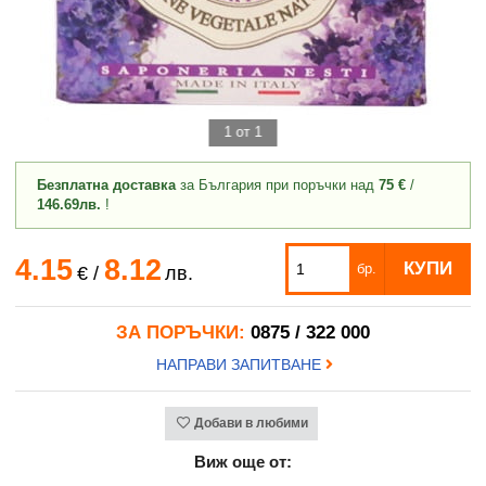
1 от 1
Безплатна доставка
за България при поръчки над
75 €
/
146.69лв.
!
4.15
8.12
КУПИ
бр.
€
/
лв.
ЗА ПОРЪЧКИ:
0875 / 322 000
НАПРАВИ ЗАПИТВАНЕ
Добави в любими
Виж още от: