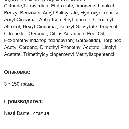
Chloride,Tetrasodium Etidronate,Limonene, Linalool,
Benzyl Benzoate, Amyl SalisyLate, Hydroxycitronellal,
Amyl Cinnamal, Apha-Isomethyl Ionome, Cinnamyl
Alcohol, Hexyl Cinnamal, Benzyl Salisytate, Eugenol,
Citronellol, Geraniol, Citrus Aurantium Peel Oil,
Hexamethylindanopindanopyran( Galaxolide), Terpineol,
Acetyl Cerdene, Dimethyl Phenethyl Acetate, Linalyl
Acetate, Trimethylcylclopentenyl Methylisopentenol.
Опаковка:
3 * 150 грама
Производител:
Nesti Dante, Италия