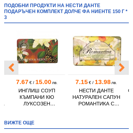
ПОДОБНИ ПРОДУКТИ НА НЕСТИ ДАНТЕ
ПОДАРЪЧЕН КОМПЛЕКТ ДОЛЧЕ ФА НИЕНТЕ 150 Г *
3
7.67
15.00
7.15
13.98
лв.
€
/
лв.
€
/
лв.
ИНГЛИШ СОУП
НЕСТИ ДАНТЕ
С
С
КЪМПАНИ КЮ
НАТУРАЛЕН САПУН
К
90
ЛУКСОЗЕН
РОМАНТИКА С
РАСТИТЕЛЕН САПУН
ЛИЛИУМ И НАРЦИС
ГАРДЕНИЯ И НЕРОЛИ
250 гр.
ВИЖТЕ ОЩЕ
240 г