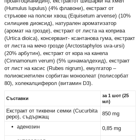
проантоцианидин), екстрактот шишарки на хмел
(Humulus lupulus) (4% флавони), екстракт от
стръкове на полски хвощ (Equisetum arvense) (10%
силициев диоксид), натурален ароматизатор
(аромат на грозде), екстракт от листа на коприва
(Urtica dioica), консервант- ксантанова гума, екстракт
от листа на мечо грозде (Arctostaphylos uva-ursi)
(20% арбутин), екстракт от кора на канела
(Cinnamonum verum) (5% цинамалдехид), екстракт
от лист на касис (Rubes nigrum), емулгатор –
полиоксиетилен сорбитан моноолеат (полисорбат
80), холекалциферол (витамин D3).
за 1 шот (25
Съставки
мл)
Екстракт от тиквени семки (Cucurbita
850 mg
pepo), съдържащ
аденозин
0,85 mg