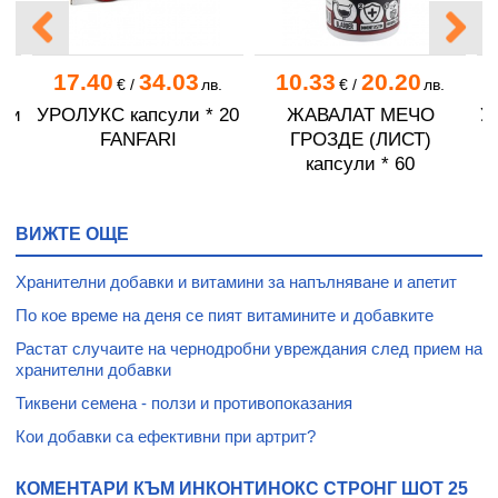
17.40
34.03
10.33
20.20
.
€
/
лв.
€
/
лв.
ки
УРОЛУКС капсули * 20
ЖАВАЛАТ МЕЧО
У
FANFARI
ГРОЗДЕ (ЛИСТ)
капсули * 60
ВИЖТЕ ОЩЕ
Хранителни добавки и витамини за напълняване и апетит
По кое време на деня се пият витамините и добавките
Растат случаите на чернодробни увреждания след прием на
хранителни добавки
Тиквени семена - ползи и противопоказания
Кои добавки са ефективни при артрит?
КОМЕНТАРИ КЪМ ИНКОНТИНОКС СТРОНГ ШОТ 25