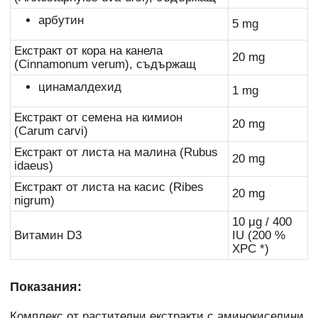
арбутин
5 mg
Екстракт от кора на канела
20 mg
(Cinnamonum verum), съдържащ
цинамалдехид
1 mg
Екстракт от семена на кимион
20 mg
(Carum carvi)
Екстракт от листа на малина (Rubus
20 mg
idaeus)
Екстракт от листа на касис (Ribes
20 mg
nigrum)
10 μg / 400
Витамин D3
IU (200 %
ХРС *)
Показания:
Комплекс от растителни екстракти с аминокиселини