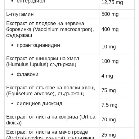
ентеродиол
12,75 mg
L-глутамин
500 mg
Екстракт от плодове на червена
боровинка (Vaccinium macrocarpon),
400 mg
съдържащ
проантоцианидин
10 mg
Екстракт от шишарки на хмел
100 mg
(Humulus lupulus) съдържащ
флавони
4 mg
Екстракт от стъкове на полски хвощ
75 mg
(Equisetum arvense), съдържащ
силициев диоксид
7,5 mg
Екстракт от листа на коприва (Urtica
70 mg
dioica)
Екстракт от листа на мечо грозде
25 mg
(Arctostaphylos uva-ursi), съдържащ