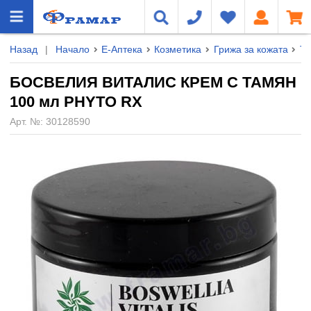
Назад
|
Начало
Е-Аптека
Козметика
Грижа за кожата
Тя
БОСВЕЛИЯ ВИТАЛИС КРЕМ С ТАМЯН
100 мл PHYTO RX
Арт. №:
30128590