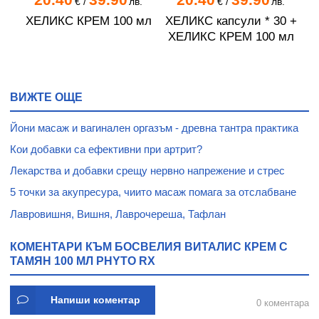
.
€
/
лв.
€
/
лв.
ХЕЛИКС КРЕМ 100 мл
ХЕЛИКС капсули * 30 +
Ф
ЕН
ХЕЛИКС КРЕМ 100 мл
EL
ВИЖТЕ ОЩЕ
Йони масаж и вагинален оргазъм - древна тантра практика
Кои добавки са ефективни при артрит?
Лекарства и добавки срещу нервно напрежение и стрес
5 точки за акупресура, чиито масаж помага за отслабване
Лавровишня, Вишня, Лаврочереша, Тафлан
КОМЕНТАРИ КЪМ БОСВЕЛИЯ ВИТАЛИС КРЕМ С
ТАМЯН 100 МЛ PHYTO RX
Напиши коментар
0 коментара