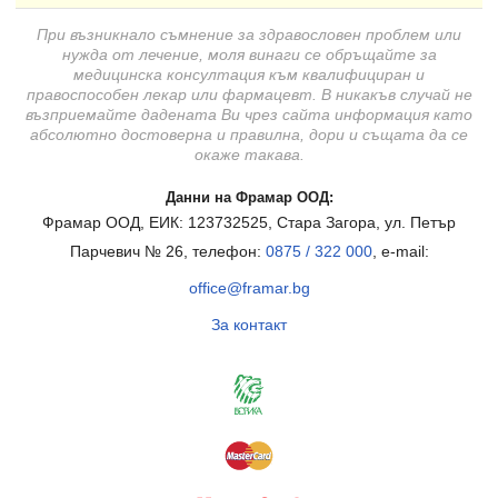
При възникнало съмнение за здравословен проблем или
нужда от лечение, моля винаги се обръщайте за
медицинска консултация към квалифициран и
правоспособен лекар или фармацевт. В никакъв случай не
възприемайте дадената Ви чрез сайта информация като
абсолютно достоверна и правилна, дори и същата да се
окаже такава.
Данни на Фрамар ООД:
Фрамар ООД, ЕИК: 123732525, Стара Загора, ул. Петър
Парчевич № 26, телефон:
0875 / 322 000
, e-mail:
office@framar.bg
За контакт