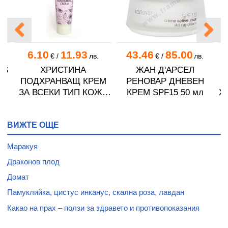
6.10
11.93
43.46
85.00
в.
€
/
лв.
€
/
лв.
ES
ХРИСТИНА
ЖАН Д'АРСЕЛ
ПОДХРАНВАЩ КРЕМ
РЕНОВАР ДНЕВЕН
ЗА ВСЕКИ ТИП КОЖА
КРЕМ SPF15 50 мл
Х
100 мл
мл
ВИЖТЕ ОЩЕ
Маракуя
Драконов плод
Домат
Памуклийка, цистус инканус, скална роза, лавдан
Какао на прах – ползи за здравето и противопоказания