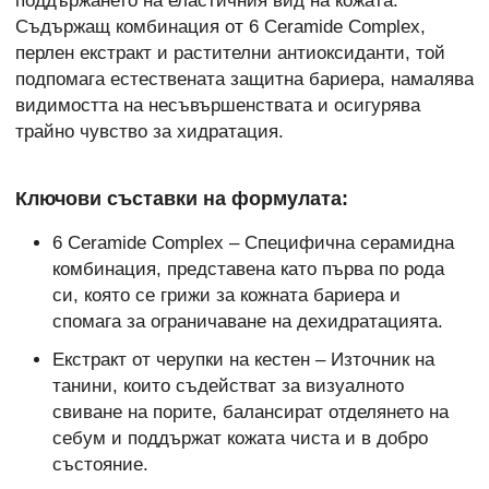
поддържането на еластичния вид на кожата.
Съдържащ комбинация от 6 Ceramide Complex,
перлен екстракт и растителни антиоксиданти, той
подпомага естествената защитна бариера, намалява
видимостта на несъвършенствата и осигурява
трайно чувство за хидратация.
Ключови съставки на формулата:
6 Ceramide Complex – Специфична серамидна
комбинация, представена като първа по рода
си, която се грижи за кожната бариера и
спомага за ограничаване на дехидратацията.
Екстракт от черупки на кестен – Източник на
танини, които съдействат за визуалното
свиване на порите, балансират отделянето на
себум и поддържат кожата чиста и в добро
състояние.