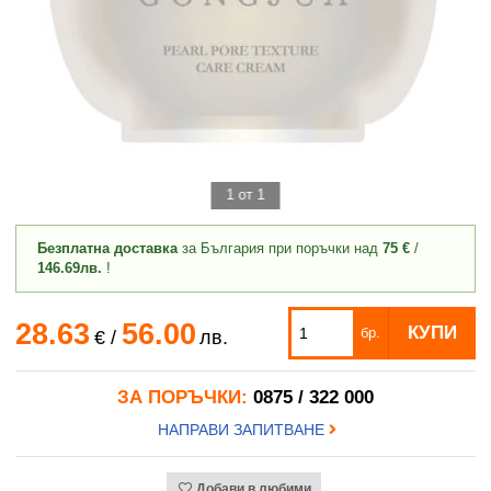
1 от 1
Безплатна доставка
за България при поръчки над
75 €
/
146.69лв.
!
28.63
56.00
КУПИ
бр.
€
/
лв.
ЗА ПОРЪЧКИ:
0875 / 322 000
НАПРАВИ ЗАПИТВАНЕ
Добави в любими