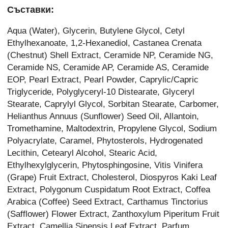
Съставки:
Aqua (Water), Glycerin, Butylene Glycol, Cetyl
Ethylhexanoate, 1,2-Hexanediol, Castanea Crenata
(Chestnut) Shell Extract, Ceramide NP, Ceramide NG,
Ceramide NS, Ceramide AP, Ceramide AS, Ceramide
EOP, Pearl Extract, Pearl Powder, Caprylic/Capric
Triglyceride, Polyglyceryl-10 Distearate, Glyceryl
Stearate, Caprylyl Glycol, Sorbitan Stearate, Carbomer,
Helianthus Annuus (Sunflower) Seed Oil, Allantoin,
Tromethamine, Maltodextrin, Propylene Glycol, Sodium
Polyacrylate, Caramel, Phytosterols, Hydrogenated
Lecithin, Cetearyl Alcohol, Stearic Acid,
Ethylhexylglycerin, Phytosphingosine, Vitis Vinifera
(Grape) Fruit Extract, Cholesterol, Diospyros Kaki Leaf
Extract, Polygonum Cuspidatum Root Extract, Coffea
Arabica (Coffee) Seed Extract, Carthamus Tinctorius
(Safflower) Flower Extract, Zanthoxylum Piperitum Fruit
Extract, Camellia Sinensis Leaf Extract, Parfum,