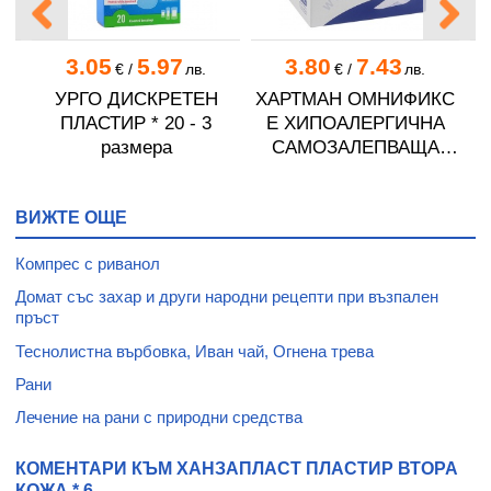
3.05
5.97
3.80
7.43
€
/
лв.
€
/
лв.
УРГО ДИСКРЕТЕН
ХАРТМАН ОМНИФИКС
ПЛАСТИР * 20 - 3
Е ХИПОАЛЕРГИЧНА
размера
САМОЗАЛЕПВАЩА
ЛЕНТА 5 см / 10 м * 1
ВИЖТЕ ОЩЕ
Компрес с риванол
Домат със захар и други народни рецепти при възпален
пръст
Теснолистна върбовка, Иван чай, Огнена трева
Рани
Лечение на рани с природни средства
КОМЕНТАРИ КЪМ ХАНЗАПЛАСТ ПЛАСТИР ВТОРА
КОЖА * 6