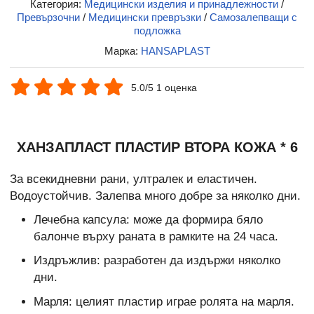
Категория:
Медицински изделия и принадлежности
/
Превързочни
/
Медицински превръзки
/
Самозалепващи с
подложка
Марка:
HANSAPLAST
5.0/5 1 оценка
ХАНЗАПЛАСТ ПЛАСТИР ВТОРА КОЖА * 6
За всекидневни рани, ултралек и еластичен.
Водоустойчив. Залепва много добре за няколко дни.
Лечебна капсула: може да формира бяло
балонче върху раната в рамките на 24 часа.
Издръжлив: разработен да издържи няколко
дни.
Марля: целият пластир играе ролята на марля.