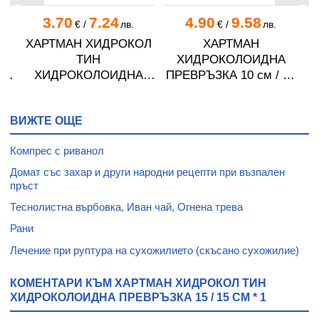
3.70
7.24
4.90
9.58
.
€
/
лв.
€
/
лв.
N
ХАРТМАН ХИДРОКОЛ
ХАРТМАН
А
ТИН
ХИДРОКОЛОИДНА
 *
ХИДРОКОЛОИДНА
ПРЕВРЪЗКА 10 см / 10
П
ПРЕВРЪЗКА 10 x 10 см
см * 1
* 1
ВИЖТЕ ОЩЕ
Компрес с риванол
Домат със захар и други народни рецепти при възпален
пръст
Теснолистна върбовка, Иван чай, Огнена трева
Рани
Лечение при руптура на сухожилието (скъсано сухожилие)
КОМЕНТАРИ КЪМ ХАРТМАН ХИДРОКОЛ ТИН
ХИДРОКОЛОИДНА ПРЕВРЪЗКА 15 / 15 СМ * 1