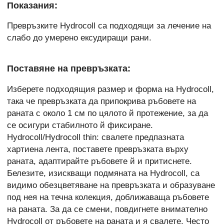
Показания:
Превръзките Hydrocoll са подходящи за лечение на
слабо до умерено ексудиращи рани.
Поставяне на превръзката:
Изберете подходящия размер и форма на Hydrocoll,
така че превръзката да припокрива ръбовете на
раната с около 1 см по цялото й протежение, за да
се осигури стабилното й фиксиране.
Hydrocoll/Hydrocoll thin: свалете предпазната
хартиена лента, поставете превръзката върху
раната, адаптирайте ръбовете й и притиснете.
Белезите, изискващи подмяната на Hydrocoll, са
видимо обезцветяване на превръзката и образуване
под нея на течна колекция, доближаваща ръбовете
на раната. За да се смени, повдигнете внимателно
Hydrocoll от ръбовете на раната и я свалете. Често