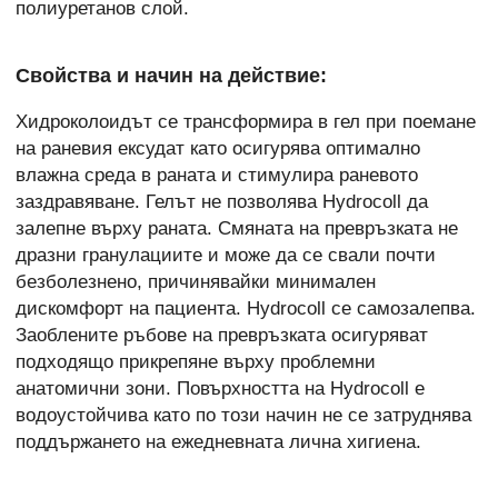
полиуретанов слой.
Свойства и начин на действие:
Хидроколоидът се трансформира в гел при поемане
на раневия ексудат като осигурява оптимално
влажна среда в раната и стимулира раневото
заздравяване. Гелът не позволява Hydrocoll да
залепне върху раната. Смяната на превръзката не
дразни гранулациите и може да се свали почти
безболезнено, причинявайки минимален
дискомфорт на пациента. Hydrocoll се самозалепва.
Заоблените ръбове на превръзката осигуряват
подходящо прикрепяне върху проблемни
анатомични зони. Повърхността на Hydrocoll е
водоустойчива като по този начин не се затруднява
поддържането на ежедневната лична хигиена.