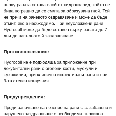
върху раната остава слой от хидроколоид, който не
бива погрешно да се смята за образувана гной. Той
не пречи на раневото оздравяване и може да бъде
отмит, ако е необходимо. При неусложнени рани
Hydrocoll може да бъде оставен върху раната до 7
дни до напълното й заздравяване.
Противопоказания:
Hydrocoll не е подходяща за приложение при
декубитални рани с оголени кости, мускули и
сухожилия, при клинично инфектирани рани и при
3-та степен изгаряния.
Предупреждения:
Преди започване на лечение на рани със забавено и
нарушено заздравяване е необходима първична