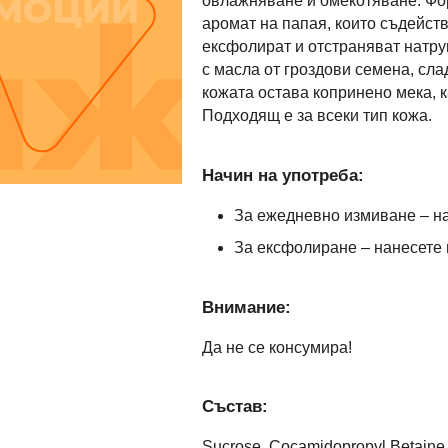
овлажняване и омекотяване. Фо
аромат на папая, които съдейств
ексфолират и отстраняват натруп
с масла от гроздови семена, сл
кожата остава копринено мека, 
Подходящ е за всеки тип кожа.
Начин на употреба:
За ежедневно измиване – на
За ексфолиране – нанесете 
Внимание:
Да не се консумира!
Състав:
Sucrose, Cocamidopropyl Betaine, H