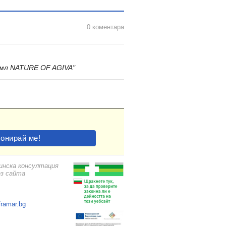
0 коментара
мл NATURE OF AGIVA"
цинска консултация
ез сайта
framar.bg