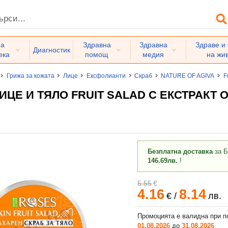
на
Здравна
Здравна
Здраве и
Диагностик
ека
помощ
медия
на жи
Грижа за кожата
Лице
Ексфолианти
Скраб
NATURE OF AGIVA
F
ИЦЕ И ТЯЛО FRUIT SALAD С ЕКСТРАКТ О
Безплатна доставка
за Б
146.69лв.
!
5.55
€
4.16
8.14
€
/
лв.
Промоцията е валидна при п
01.08.2026
до
31.08.2026