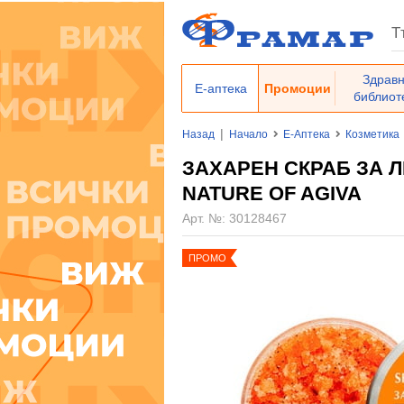
Здрав
Е-аптека
Промоции
библиот
|
Назад
Начало
Е-Аптека
Козметика
ЗАХАРЕН СКРАБ ЗА Л
NATURE OF AGIVA
Арт. №:
30128467
ПРОМО