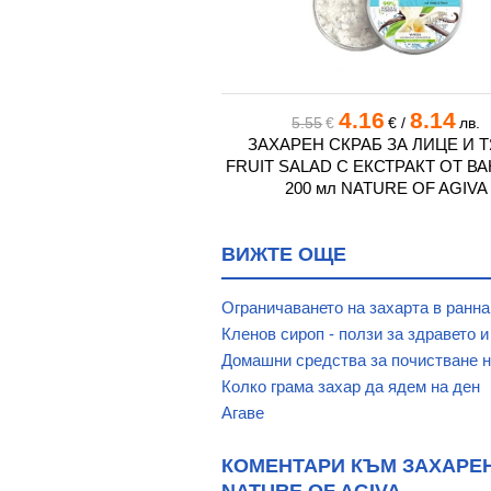
8
69.00
4.16
8.14
€
/
лв.
5.55
€
€
/
лв.
РСКИ СКРАБ С ЧЕРЕН
ЗАХАРЕН СКРАБ ЗА ЛИЦЕ И 
СЪК 50 мл.
FRUIT SALAD С ЕКСТРАКТ ОТ В
200 мл NATURE OF AGIVA
ВИЖТЕ ОЩЕ
Ограничаването на захарта в ранна
Кленов сироп - ползи за здравето 
Домашни средства за почистване н
Колко грама захар да ядем на ден
Агаве
КОМЕНТАРИ КЪМ ЗАХАРЕН 