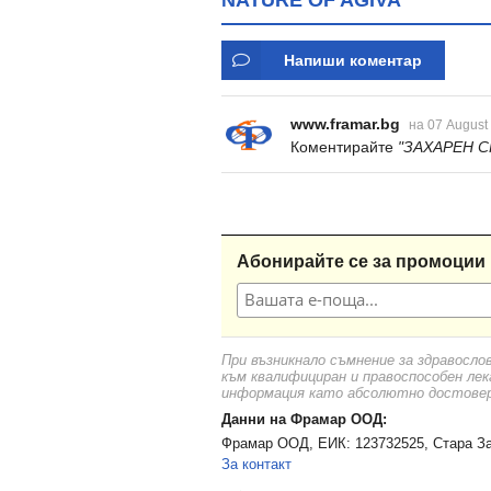
NATURE OF AGIVA
Напиши коментар
www.framar.bg
на 07 August
Коментирайте
"ЗАХАРЕН С
Абонирайте се за промоции 
При възникнало съмнение за здравосло
към квалифициран и правоспособен лек
информация като абсолютно достоверн
Данни на Фрамар ООД:
Фрамар ООД, ЕИК: 123732525, Стара За
За контакт