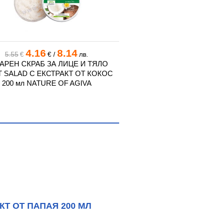
4.16
8.14
40.90
79
5.55
€
€
/
лв.
€
/
АРЕН СКРАБ ЗА ЛИЦЕ И ТЯЛО
ЙОН КА ESSENTIALS 
T SALAD С ЕКСТРАКТ ОТ КОКОС
ДЕТОКСИКИРАЩ СКРА
200 мл NATURE OF AGIVA
ОТ ГУАРАНА 
КТ ОТ ПАПАЯ 200 МЛ