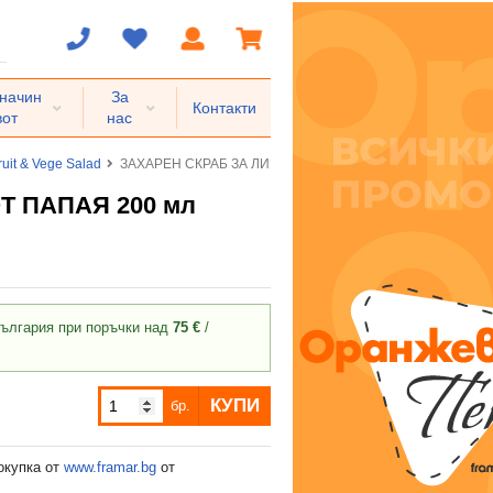
 начин
За
Контакти
вот
нас
ruit & Vege Salad
ЗАХАРЕН СКРАБ ЗА ЛИЦЕ И ТЯЛО FRUIT SALAD С ЕКСТРА
Т ПАПАЯ 200 мл
ългария при поръчки над
75 €
/
КУПИ
бр.
окупка от
www.framar.bg
от