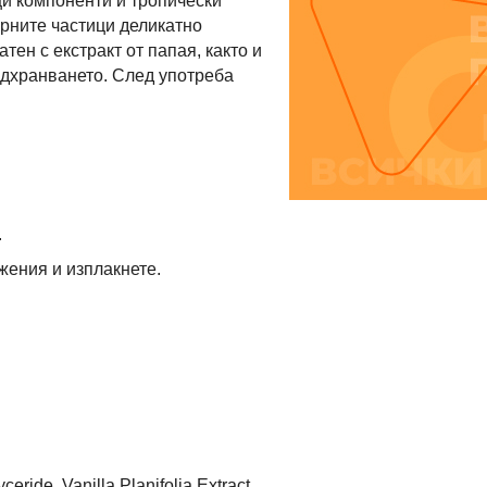
и компоненти и тропически
арните частици деликатно
ен с екстракт от папая, както и
одхранването. След употреба
.
жения и изплакнете.
ride, Vanilla Planifolia Extract,