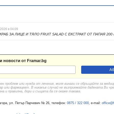
 2026 в 04:09
КРАБ ЗА ЛИЦЕ И ТЯЛО FRUIT SALAD С ЕКСТРАКТ ОТ ПАПАЯ 200 
и новости от Framar.bg
вен проблем или нужда от лечение, моля винаги се обръщайте за меди
ар или фармацевт. В никакъв случай не възприемайте дадената Ви чр
а и правилна, дори и същата да се окаже такава.
гора, ул. Петър Парчевич № 26, телефон:
0875 / 322 000
, e-mail:
office@