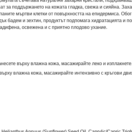
рмулата съчетава натурални захарни кристали, подхранващ
ат за поддържането на кожата гладка, свежа и сияйна. Зах
аните мъртви клетки от повърхността на епидермиса. Обогат
адък бадем и зехтин, продуктът подпомага хидратацията и п
кадифена, освежена и с приятно плодово ухание.
несете върху влажна кожа, масажирайте леко и изплакнете
върху влажна кожа, масажирайте интензивно с кръгови дви
elianthus Annuus (Sunflower) Seed Oil, Caprylic/Capric Triglyce