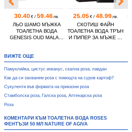
30.40
59.46
25.05
48.99
.
€
/
лв.
€
/
лв.
7.
ЛЬО ШАМО МЪЖКА
СКОТИШ ФАЙН
ТОАЛЕТНА ВОДА
ТОАЛЕТНА ВОДА ТРЪН
ЖЕ
GENESIS OUD MALAKI
И ПИПЕР ЗА МЪЖЕ 50
100 мл
мл
ВИЖТЕ ОЩЕ
Памуклийка, цистус инканус, скална роза, лавдан
Как да си захванем роза с помощта на суров картоф?
Сукуленти във формата на приказни роза
Стамболска роза, Галска роза, Аптекарска роза
Роза
КОМЕНТАРИ КЪМ ТОАЛЕТНА ВОДА ROSES
ФЕНТЪЗИ 50 МЛ NATURE OF AGIVA