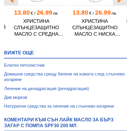
13.80
26.99
13.80
26.99
.
€
/
лв.
€
/
лв.
ХРИСТИНА
ХРИСТИНА
В
ЕЙ
СЛЪНЦЕЗАЩИТНО
СЛЪНЦЕЗАЩИТНО
МАСЛО С СРЕДНА
МАСЛО С НИСКА
00
ЗАЩИТА SPF 25 150 мл
ЗАЩИТА SPF 10 150 мл
О
ВИЖТЕ ОЩЕ
Блатен петолистник
Домашни средства срещу белене на кожата след слънчево
изгаряне
Лечение на дехидратация (рехидратация)
Див морков
Натурални средства за лечение на слънчево изгаряне
КОМЕНТАРИ КЪМ СЪН ЛАЙК МАСЛО ЗА БЪРЗ
ЗАГАР С ПОМПА SPF30 200 МЛ