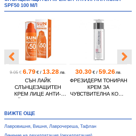
SPF50 100 МЛ
6.79
13.28
30.30
59.26
.
9.05
€
€
/
лв.
€
/
лв.
СЪН ЛАЙК
ФРЕЗИДЕРМ ТОНИРАН
Н
СЛЪНЦЕЗАЩИТЕН
КРЕМ ЗА
 мл
КРЕМ ЛИЦЕ АНТИ-
ЧУВСТВИТЕЛНА КОЖА
ЕЙДЖ SPF50 50 мл
СЪС ЗАЧЕРВЯВАНИЯ
50 мл
ВИЖТЕ ОЩЕ
З
Лавровишня, Вишня, Лаврочереша, Тафлан
Лечение на дехидратация (рехидратация)