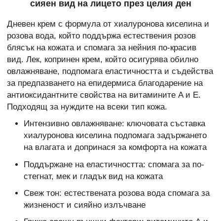
сияен вид на лицето през целия ден
Дневен крем с формула от хиалуронова киселина и
розова вода, който поддържа естествения розов
блясък на кожата и спомага за нейния по-красив
вид. Лек, копринен крем, който осигурява обилно
овлажняване, подпомага еластичността и съдейства
за предпазването на епидермиса благодарение на
антиоксидантните свойства на витамините A и E.
Подходящ за нуждите на всеки тип кожа.
Интензивно овлажняване: ключовата съставка
хиалуронова киселина подпомага задържането
на влагата и допринася за комфорта на кожата
Поддържане на еластичността: спомага за по-
стегнат, мек и гладък вид на кожата
Свеж тон: естествената розова вода спомага за
жизненост и сияйно излъчване