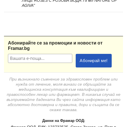
ЛИЦЕ ROSES С РОЗОВА ВОДА 75 мл NATURE OF
AGIVA"
Абонирайте се за промоции и новости от
Framar.bg
При възникнало съмнение за здравословен проблем или
нужда от лечение, моля винаги се обръщайте за
медицинска консултация към квалифициран и
правоспособен лекар или фармацевт. В никакъв случай не
възприемайте дадената Ви чрез сайта информация като
абсолютно достоверна и правилна, дори и същата да се
окаже такава.
Данни на Фрамар ООД: