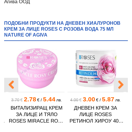
Агива ООД
ПОДОБНИ ПРОДУКТИ НА ДНЕВЕН ХИАЛУРОНОВ
КРЕМ ЗА ЛИЦЕ ROSES С РОЗОВА ВОДА 75 МЛ
NATURE OF AGIVA
2.78
5.44
3.00
5.87
3.70
€
€
/
лв.
4.00
€
€
/
лв.
4
Н
ВИТАЛИЗИРАЩ КРЕМ
ДНЕВЕН КРЕМ ЗА
ЗА ЛИЦЕ И ТЯЛО
ЛИЦЕ ROSES
ROSES MIRACLE ROSY
РЕТИНОЛ ХИРОУ 40+
С
150 мл NATURE OF
SPF30 50 мл NATURE
Р