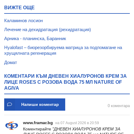
0
AGIVA
OF AGIVA
ВИЖТЕ ОЩЕ
Каламинов лосион
Лечение на дехидратация (рехидратация)
Арника - планинска, Баранник
Hyalofast – биорезорбируема матрица за подпомагане на
хрущялната регенерация
Домат
КОМЕНТАРИ КЪМ ДНЕВЕН ХИАЛУРОНОВ КРЕМ ЗА
ЛИЦЕ ROSES С РОЗОВА ВОДА 75 МЛ NATURE OF
AGIVA
Напиши коментар
0 коментара
www.framar.bg
на 07 August 2026 в 20:59
Коментирайте
"ДНЕВЕН ХИАЛУРОНОВ КРЕМ ЗА