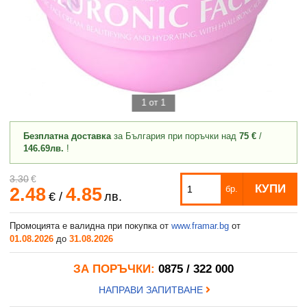
1 от 1
Безплатна доставка
за България при поръчки над
75 €
/
146.69лв.
!
3.30
€
КУПИ
2.48
4.85
бр.
€
/
лв.
Промоцията е валидна при покупка от
www.framar.bg
от
01.08.2026
до
31.08.2026
ЗА ПОРЪЧКИ:
0875 / 322 000
НАПРАВИ ЗАПИТВАНЕ