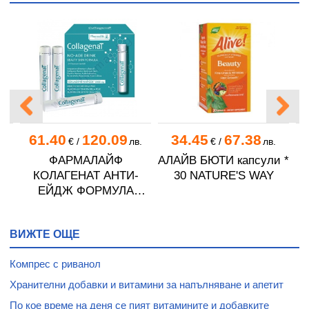
61.40
120.09
34.45
67.38
€
/
лв.
€
/
лв.
ФАРМАЛАЙФ
АЛАЙВ БЮТИ капсули *
ЕН
КОЛАГЕНАТ АНТИ-
30 NATURE'S WAY
ла
ЕЙДЖ ФОРМУЛА
И
флакони за пиене 25
мл * 24
ВИЖТЕ ОЩЕ
Компрес с риванол
Хранителни добавки и витамини за напълняване и апетит
По кое време на деня се пият витамините и добавките