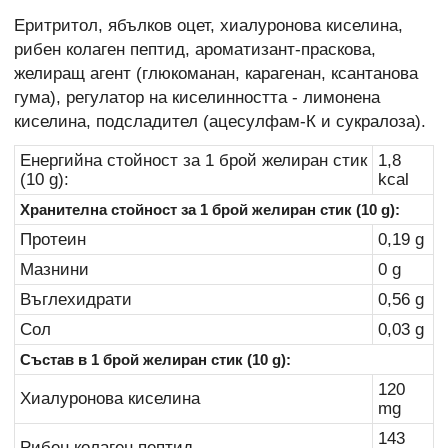
Еритритол, ябълков оцет, хиалуронова киселина,
рибен колаген пептид, ароматизант-праскова,
желиращ агент (глюкоманан, карагенан, ксантанова
гума), регулатор на киселинността - лимонена
киселина, подсладител (ацесулфам-К и сукралоза).
Енергийна стойност за 1 брой желиран стик
1,8
(10 g):
kcal
Хранителна стойност за 1 брой желиран стик (10 g):
Протеин
0,19 g
Мазнини
0 g
Въглехидрати
0,56 g
Сол
0,03 g
Състав в 1 брой желиран стик (10 g):
120
Хиалуронова киселина
mg
143
Рибен колаген пептид