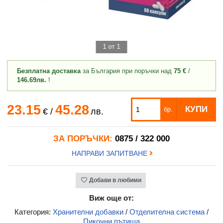
1 от 1
Безплатна доставка
за България при поръчки над
75 €
/
146.69лв.
!
23.15
45.28
КУПИ
бр.
€
/
лв.
ЗА ПОРЪЧКИ:
0875 / 322 000
НАПРАВИ ЗАПИТВАНЕ
Добави в любими
Виж още от:
Категория:
Хранителни добавки
/
Отделителна система
/
Пикочни пътища