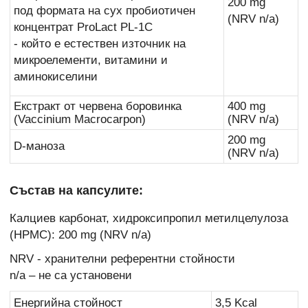
200 mg
под формата на сух пробиотичен
(NRV n/a)
концентрат ProLact PL-1C
- който е естествен източник на
микроелементи, витамини и
аминокиселини
Екстракт от червена боровинка
400 mg
(Vaccinium Macrocarpon)
(NRV n/a)
200 mg
D-маноза
(NRV n/a)
Състав на капсулите:
Калциев карбонат, хидроксипропил метилцелулоза
(HPMC): 200 mg (NRV n/a)
NRV - хранителни референтни стойности
n/a – не са установени
Енергийна стойност
3,5 Kcal