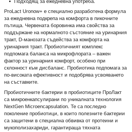
Подходящ за ежедневна употреба.
ProLact Uronow+ е специално разработена формула
за ежедневна подкрепа на комфорта в пикочните
пътища. Червената боровинка има свойства за
поддържане на нормалното състояние на уринарния
тракт, D-манозата съдейства за комфорта на
уринарния тракт. Пробиотичният комплекс
подпомага баланса на микрофлората – важен
фактор за уринарния комфорт, особено при
склонност към дисбаланс. Пробиотика подпомага за
по-високата ефективност и подобрява усвояването
на съставките.
Пробиотичните бактерии в пробиотиците ПроЛакт
са микроенкапсулирани по уникалната технология
NextGen Microencapsulation. Те са последно
поколение пробиотици, в които полезните бактерии
са защитени в специална обвивка от протеини и
мукополизахариди, гарантираща тяхната