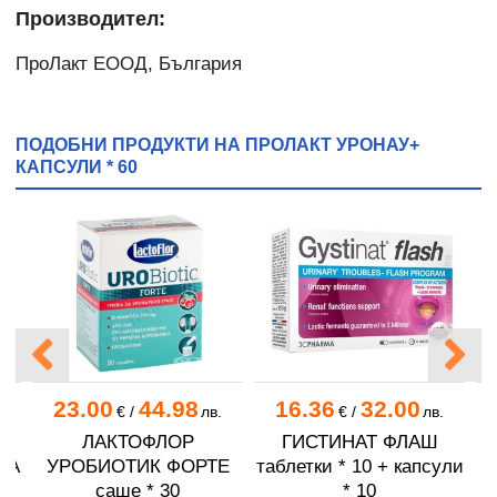
Производител:
ПроЛакт ЕООД, България
ПОДОБНИ ПРОДУКТИ НА ПРОЛАКТ УРОНАУ+
КАПСУЛИ * 60
23.00
44.98
16.36
32.00
.
€
/
лв.
€
/
лв.
ЛАКТОФЛОР
ГИСТИНАТ ФЛАШ
КА
УРОБИОТИК ФОРТЕ
таблетки * 10 + капсули
0
саше * 30
* 10