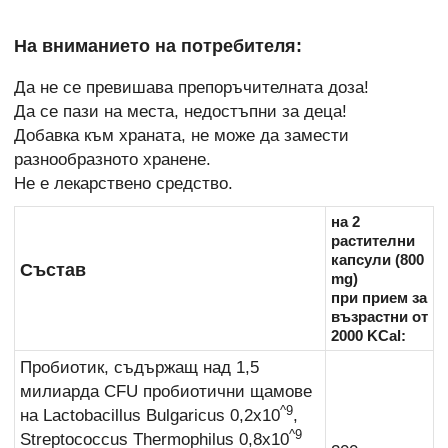
На вниманието на потребителя:
Да не се превишава препоръчителната доза!
Да се пази на места, недостъпни за деца!
Добавка към храната, не може да замести
разнообразното хранене.
Не е лекарствено средство.
на 2
растителни
капсули (800
Състав
mg)
при прием за
възрастни от
2000 KCal:
Пробиотик, съдържащ над 1,5
милиарда CFU пробиотични щамове
^9
на Lactobacillus Bulgaricus 0,2x10
,
^9
Streptococcus Thermophilus 0,8x10