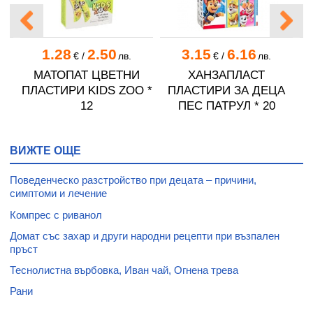
1.28
2.50
3.15
6.16
.
€
/
лв.
€
/
лв.
МАТОПАТ ЦВЕТНИ
ХАНЗАПЛАСТ
 5
ПЛАСТИРИ KIDS ZOO *
ПЛАСТИРИ ЗА ДЕЦА
12
ПЕС ПАТРУЛ * 20
ВИЖТЕ ОЩЕ
Поведенческо разстройство при децата – причини,
симптоми и лечение
Компрес с риванол
Домат със захар и други народни рецепти при възпален
пръст
Теснолистна върбовка, Иван чай, Огнена трева
Рани