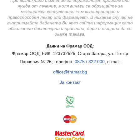
При възникнало съмнение за здравословен проблем или
нужда от лечение, моля винаги се обръщайте за
медицинска консултация към квалифициран и
правоспособен лекар или фармацевт. В никакъв случай не
възприемайте дадената Ви чрез сайта информация като
абсолютно достоверна и правилна, дори и същата да се
окаже такава.
Данни на Фрамар ООД:
Фрамар ООД, ЕИК: 123732525, Стара Загора, ул. Петър
Парчевич № 26, телефон:
0875 / 322 000
, e-mail:
office@framar.bg
За контакт